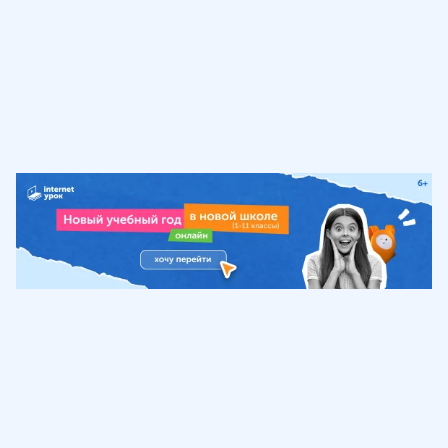
Обучение
ИнтернетУрок