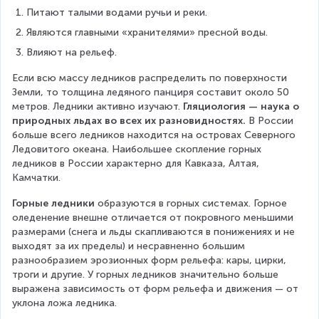
Питают талыми водами ручьи и реки.
Являются главными «хранителями» пресной воды.
Влияют на рельеф.
Если всю массу ледников распределить по поверхности 
Земли, то толщина ледяного панциря составит около 50 
метров. Ледники активно изучают. 
Гляциология — наука о 
природных льдах во всех их разновидностях. 
В России 
больше всего ледников находится на островах Северного 
Ледовитого океана. Наибольшее скопление горных 
ледников в России характерно для Кавказа, Алтая, 
Камчатки.
Горные ледники
 образуются в горных системах. Горное 
оледенение внешне отличается от покровного меньшими 
размерами (снега и льды скапливаются в понижениях и не 
выходят за их пределы) и несравненно большим 
разнообразием эрозионных форм рельефа: кары, цирки, 
троги и другие. У горных ледников значительно больше 
выражена зависимость от форм рельефа и движения — от 
уклона ложа ледника.