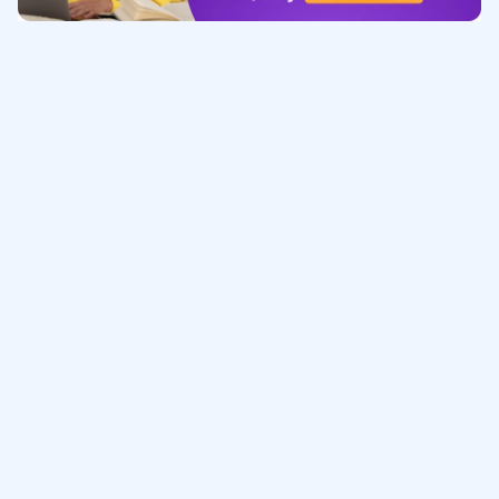
Обучение
ИнтернетУрок
Помощь
© ИнтернетУрок, 2009-
2026
8 (800) 775-41-21
info@interneturok.ru
101 000, г. Москва а/я 711 ООО «ИНТЕРДА»
Соглашение о пользовании сайтом
Сведения об образовательной программе
Политика в отношении обработки персональных данных