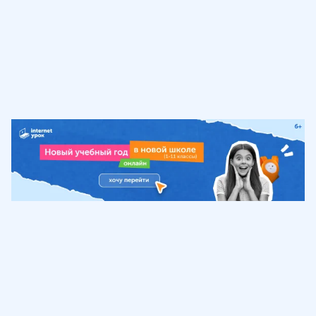
Обучение
ИнтернетУрок