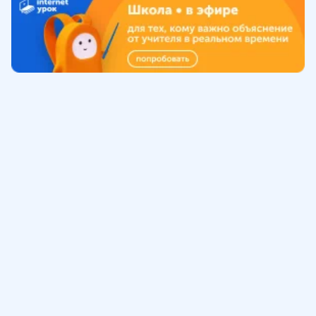
Обучение
ИнтернетУрок
Помощь
© ИнтернетУрок, 2009-
2026
8 (800) 775-41-21
info@interneturok.ru
101 000, г. Москва а/я 711 ООО «ИНТЕРДА»