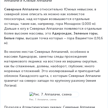
Аппалачи и Южные Аппалачи
Северные Аппалачи
 относительно Южных невысоки, в 
северной зоне описать их можно как холмистое 
плоскогорье, над которым возвышаются отдельные 
останцы, такие как, например, гора Монаднок (1000 м). 
Дальше к югу в Северных Аппалачах появляются отдельные 
более высокие массивы, это 
Адирондак, Зеленые горы, 
Белые горы
, высшая точка которых – гора Вашингтон (1916 
м).
Во многих местах Северных Аппалачей, особенно в 
массиве Адиндорак, заметны следы прохождения 
материкового ледника: на востоке их вершины округлые, 
как бы сглаженные, долины, наоборот, глубокие; много 
моренных отложений. Это изолированный и приподнятый 
обломок Канадского щита, с которым Северные Аппалачи 
граничат на северо-западе по крупному разлому (линия 
Логана).
Рис. 7. Аппалачи, схема
Подходя к Атлантическому океану, Северные Аппалачи 