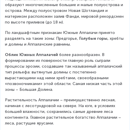
образуют многочисленные большие и малые полуострова и 
острова. Между полуостровом Новая Шотландия и 
материком расположен залив Фанди, мировой рекордсмен 
по высоте приливов (до 18 м).
По ландшафтным признакам Южные Аппалачи принято 
разделять на такие зоны: Предгорье, 
Голубые горы,
 хребты 
и долины и Аппалачские равнины.
Облик Южных Аппалачей
 более разнообразен. В 
формировании их поверхности главную роль сыграли 
процессы эрозии, создавшие так называемый аппалачский 
тип рельефа: вытянутые долины с постепенно 
вырастающими над ними хребтами, своеобразными 
«позвоночниками» этой области. Самая низкая часть этой 
зоны – Большая Долина.
Растительность Аппалачии – преимущественно лесная, 
начиная с лесотундровой на севере. На юге, в условиях 
большей влажности, сохранились самые древние леса 
континента. Главное растительное богатство Аппалачии – 
леса, растущие ярусами.