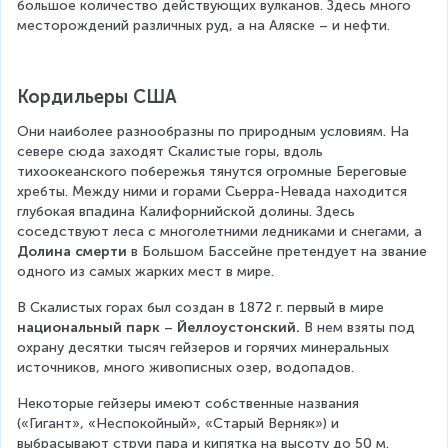
большое количество действующих вулканов. Здесь много 
месторождений различных руд, а на Аляске – и нефти.
Кордильеры США
Они наиболее разнообразны по природным условиям. На 
севере сюда заходят Скалистые горы, вдоль 
тихоокеанского побережья тянутся огромные Береговые 
хребты. Между ними и горами Сьерра-Невада находится 
глубокая впадина Калифорнийской долины. Здесь 
соседствуют леса с многолетними ледниками и снегами, а 
Долина смерти
 в Большом Бассейне претендует на звание 
одного из самых жарких мест в мире.
В Скалистых горах был создан в 1872 г. первый в мире 
национальный парк
 – 
Йеллоустонский.
 В нем взяты под 
охрану десятки тысяч гейзеров и горячих минеральных 
источников, много живописных озер, водопадов.
Некоторые гейзеры имеют собственные названия 
(«Гигант», «Неспокойный», «Старый Верняк») и 
выбрасывают струи пара и кипятка на высоту до 50 м.