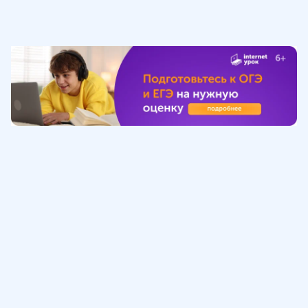
Обучение
ИнтернетУрок
Помощь
© ИнтернетУрок, 2009-
2026