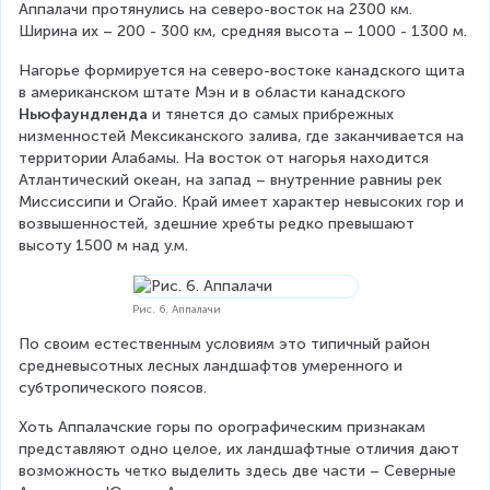
Аппалачи протянулись на северо-восток на 2300 км. 
Ширина их – 200 - 300 км, средняя высота – 1000 - 1300 м.
Нагорье формируется на северо-востоке канадского щита 
в американском штате Мэн и в области канадского 
Ньюфаундленда
 и тянется до самых прибрежных 
низменностей Мексиканского залива, где заканчивается на 
территории Алабамы. На восток от нагорья находится 
Атлантический океан, на запад – внутренние равниы рек 
Миссиссипи и Огайо. Край имеет характер невысоких гор и 
возвышенностей, здешние хребты редко превышают 
высоту 1500 м над у.м.
Рис. 6. Аппалачи
По своим естественным условиям это типичный район 
средневысотных лесных ландшафтов умеренного и 
субтропического поясов.
Хоть Аппалачские горы по орографическим признакам 
представляют одно целое, их ландшафтные отличия дают 
возможность четко выделить здесь две части – Северные 