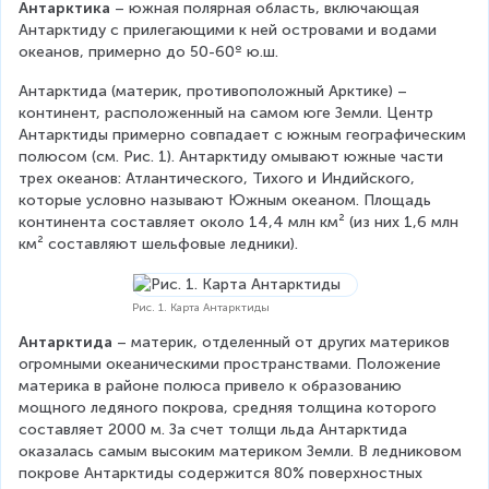
Антарктика 
– южная полярная область, включающая 
Антарктиду с прилегающими к ней островами и водами 
океанов, примерно до 50-60º ю.ш.
Антарктида (материк, противоположный Арктике) – 
континент, расположенный на самом юге Земли. Центр 
Антарктиды примерно совпадает с южным географическим 
полюсом (см. Рис. 1). Антарктиду омывают южные части 
трех океанов: Атлантического, Тихого и Индийского, 
которые условно называют Южным океаном. Площадь 
континента составляет около 14,4 млн км² (из них 1,6 млн 
км² составляют шельфовые ледники).
Рис. 1. Карта Антарктиды
Антарктида
 – материк, отделенный от других материков 
огромными океаническими пространствами. Положение 
материка в районе полюса привело к образованию 
мощного ледяного покрова, средняя толщина которого 
составляет 2000 м. За счет толщи льда Антарктида 
оказалась самым высоким материком Земли. В ледниковом 
покрове Антарктиды содержится 80% поверхностных 