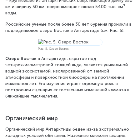
– крупнейшее из антарктических озер, имеющее длину 250 
км и ширину 50 км; озеро вмещает около 5400 тыс. км³ 
воды.
Российские ученые после более 30 лет бурения проникли в 
подледниковое озеро Восток в Антарктиде (см. Рис. 5).
Рис. 5. Озеро Восток
Озеро Восток
 в Антарктиде, скрытое под 
четырехкилометровой толщей льда, является уникальной 
водной экосистемой, изолированной от земной 
атмосферы и поверхностной биосферы на протяжении 
миллионов лет. Его изучение играет огромную роль в 
построении сценария естественных изменений климата в 
ближайшие тысячелетия.
Органический мир
Органический мир Антарктиды беден из-за экстремально 
холодных условий обитания. Наземные млекопитающие, 