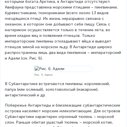
которыми богата Арктика, в Антарктиде отсутствуют. 
Авифауна представлена морскими птицами – пингвинами, 
буревестниками, поморниками (всего около 13 видов 
гнездящихся птиц). Их жизнь неразрывно связана с 
океаном, в котором они добывают себе пищу. Связь с 
материком осуществляется только в течение лета, во 
время кладки яиц и появления птенцов. Только 
императорские пингвины откладывают яйца и выводят 
птенцов зимой на морском льду. В Антарктиде широко 
распространены лишь два вида пингвинов – императорский 
и Адели (см. Рис. 6).
Рис. 6. Адели
В Субантарктике встречаются пингвины: королевский, 
папуа (или ослиный), золотоволосый (макарони), 
антарктический и др.
Побережье Антарктиды и близлежащие субантарктические 
острова населяют морские млекопитающие. Для островов 
Субантарктики характерен огромный тюлень – морской 
слон. Раньше обитал ушастый тюлень – морской котик, 