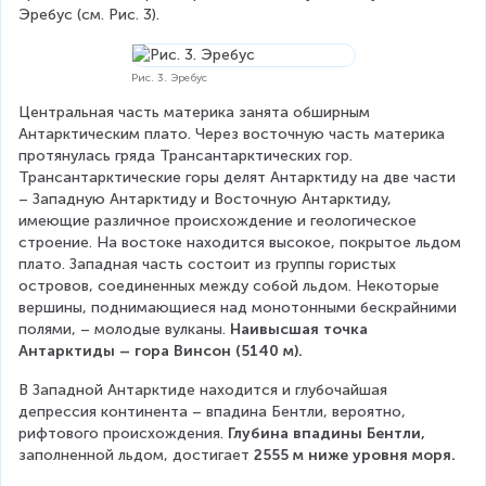
Эребус (см. Рис. 3).
Рис. 3. Эребус
Центральная часть материка занята обширным 
Антарктическим плато. Через восточную часть материка 
протянулась гряда Трансантарктических гор. 
Трансантарктические горы делят Антарктиду на две части 
– Западную Антарктиду и Восточную Антарктиду, 
имеющие различное происхождение и геологическое 
строение. На востоке находится высокое, покрытое льдом 
плато. Западная часть состоит из группы гористых 
островов, соединенных между собой льдом. Некоторые 
вершины, поднимающиеся над монотонными бескрайними 
полями, – молодые вулканы. 
Наивысшая точка 
Антарктиды – гора Винсон (5140 м).
В Западной Антарктиде находится и глубочайшая 
депрессия континента – впадина Бентли, вероятно, 
рифтового происхождения. 
Глубина впадины Бентли,
заполненной льдом, достигает 
2555 м ниже уровня моря.