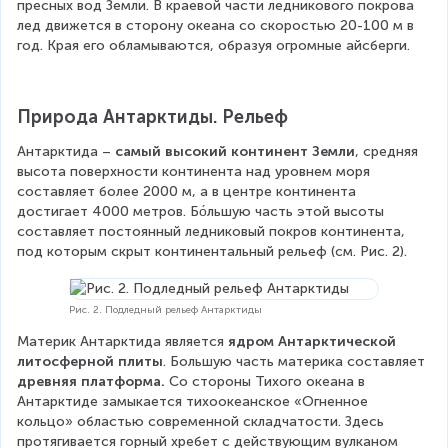
пресных вод Земли. В краевой части ледникового покрова 
лед движется в сторону океана со скоростью 20-100 м в 
год. Края его обламываются, образуя огромные айсберги.
Природа Антарктиды. Рельеф
Антарктида – 
самый высокий континент Земли
, средняя 
высота поверхности континента над уровнем моря 
составляет более 2000 м, а в центре континента 
достигает 4000 метров. Бо́льшую часть этой высоты 
составляет постоянный ледниковый покров континента, 
под которым скрыт континентальный рельеф (см. Рис. 2).
Рис. 2. Подледный рельеф Антарктиды
Материк Антарктида является 
ядром Антарктической 
литосферной плиты
. Большую часть материка составляет 
древняя платформа.
 Со стороны Тихого океана в 
Антарктиде замыкается тихоокеанское «Огненное 
кольцо» областью современной складчатости. Здесь 
протягивается горный хребет с действующим вулканом 