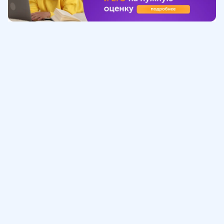
Обучение
ИнтернетУрок
Помощь
© ИнтернетУрок, 2009-
2026
8 (800) 775-41-21
info@interneturok.ru
101 000, г. Москва а/я 711 ООО «ИНТЕРДА»
Соглашение о пользовании сайтом
Сведения об образовательной программе
Политика в отношении обработки персональных данных