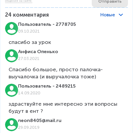
Отправить
общения на сайте.
24
комментария
Новые
Пользователь - 2778705
09.10.2021
спасибо за урок
Анфиса Опенько
27.03.2021
Спасибо большое, просто палочка-
выучалочка (и выручалочка тоже)
Пользователь - 2489215
14.09.2020
здраствуйте мне интересно эти вопросы 
будут в ент ?
neon8405@mail.ru
29.09.2019