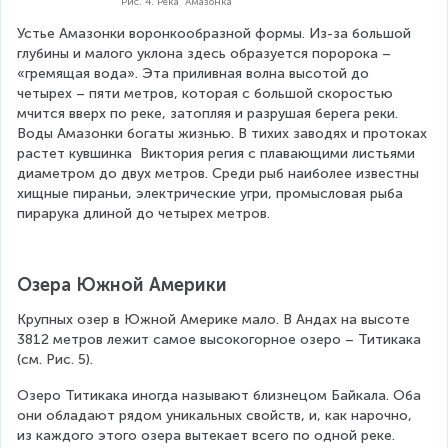
Рис. 4. Река Амазонка
Устье Амазонки воронкообразной формы. Из-за большой 
глубины и малого уклона здесь образуется поророка – 
«гремящая вода». Эта приливная волна высотой до 
четырех – пяти метров, которая с большой скоростью 
мчится вверх по реке, затопляя и разрушая берега реки. 
Воды Амазонки богаты жизнью. В тихих заводях и протоках 
растет кувшинка  Виктория регия с плавающими листьями 
диаметром до двух метров. Среди рыб наиболее известны 
хищные пираньи, электрические угри, промысловая рыба 
пирарука длиной до четырех метров.
Озера Южной Америки
Крупных озер в Южной Америке мало. В Андах на высоте 
3812 метров лежит самое высокогорное озеро – Титикака 
(см. Рис. 5).
Озеро Титикака иногда называют близнецом Байкала. Оба 
они обладают рядом уникальных свойств, и, как нарочно, 
из каждого этого озера вытекает всего по одной реке. 