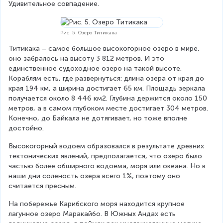
Удивительное совпадение.
Рис. 5. Озеро Титикака
Титикака – самое большое высокогорное озеро в мире, 
оно забралось на высоту 3 812 метров. И это 
единственное судоходное озеро на такой высоте. 
Кораблям есть, где развернуться: длина озера от края до 
края 194 км, а ширина достигает 65 км. Площадь зеркала 
получается около 8 446 км2. Глубина держится около 150 
метров, а в самом глубоком месте достигает 304 метров. 
Конечно, до Байкала не дотягивает, но тоже вполне 
достойно.
Высокогорный водоем образовался в результате древних 
тектонических явлений, предполагается, что озеро было 
частью более обширного водоема, моря или океана. Но в 
наши дни соленость озера всего 1%, поэтому оно 
считается пресным.
На побережье Карибского моря находится крупное 
лагунное озеро Маракайбо. В Южных Андах есть 