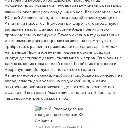
материка атмосферное давление ниже, чем над 
окружающими океанами. Это вызывает приток на материк 
влажных океанических воздушных масс. Вся северная часть 
Южной Америки находится под воздействием дующих с 
Атлантики пассатов. В умеренных широтах господствуют 
западные ветры. Однако высокие Анды препятствуют 
проникновению воздуха с Тихого океана в глубь материка, 
и его влияние распространяется лишь на климат узких 
прибрежных равнин и прилегающих склонов гор.  В Андах 
на границе Чили и Аргентины годовые суммы осадков 
иногда достигают девяти тысяч миллиметров. Это один из 
самых высоких показателей после Гавайских островов и 
Черрапунджи. Воздушные потоки со стороны 
Атлантического океана, наоборот, свободно проникают на 
запад, вплоть до восточных подножий Анд, и даже 
внутренние районы получают достаточное количество 
осадков. В верховьях Амазонки выпадает от 3 тыс. до 5 
тыс. миллиметров осадков в год.
Рис. 2. Распределение осадков на