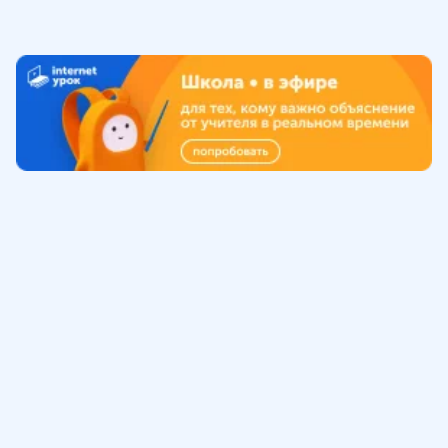
Обучение
ИнтернетУрок
Помощь
© ИнтернетУрок, 2009-
2026