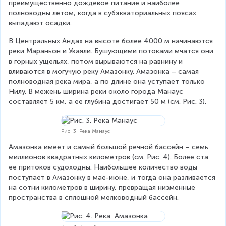
преимущественно дождевое питание и наиболее 
полноводны летом, когда в субэкваториальных поясах 
выпадают осадки.
В Центральных Андах на высоте более 4000 м начинаются 
реки Мараньон и Укаяли. Бушующими потоками мчатся они 
в горных ущельях, потом вырываются на равнину и 
вливаются в могучую реку Амазонку. Амазонка – самая 
полноводная река мира, а по длине она уступает только 
Нилу. В межень ширина реки около города Манаус 
составляет 5 км, а ее глубина достигает 50 м (см. Рис. 3).
Рис. 3. Река Манаус
Амазонка имеет и самый большой речной бассейн – семь 
миллионов квадратных километров (см. Рис. 4). Более ста 
ее притоков судоходны. Наибольшее количество воды 
поступает в Амазонку в мае-июне, и тогда она разливается 
на сотни километров в ширину, превращая низменные 
пространства в сплошной мелководный бассейн.