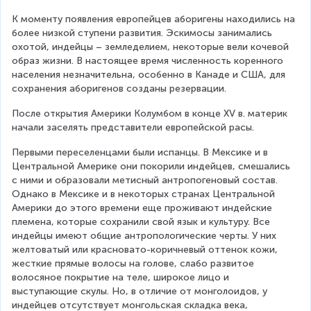
К моменту появления европейцев аборигены находились на 
более низкой ступени развития. Эскимосы занимались 
охотой, индейцы – земледелием, некоторые вели кочевой 
образ жизни. В настоящее время численность коренного 
населения незначительна, особенно в Канаде и США, для 
сохранения аборигенов созданы резервации.
После открытия Америки Колумбом в конце XV в. материк 
начали заселять представители европейской расы.
Первыми переселенцами были испанцы. В Мексике и в 
Центральной Америке они покорили индейцев, смешались 
с ними и образовали метисный антропогеновый состав. 
Однако в Мексике и в некоторых странах Центральной 
Америки до этого времени еще проживают индейские 
племена, которые сохранили свой язык и культуру. Все 
индейцы имеют общие антропологические черты. У них 
желтоватый или красновато-коричневый оттенок кожи, 
жесткие прямые волосы на голове, слабо развитое 
волосяное покрытие на теле, широкое лицо и 
выступающие скулы. Но, в отличие от монголоидов, у 
индейцев отсутствует монгольская складка века, 