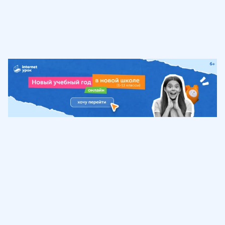
Обучение
ИнтернетУрок
Помощь