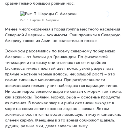
сравнительно большой ровный нос.
Рис. 3. Народы С. Америки
Менее многочисленная вторая группа местного населения 
Северной Америки – 
эскимосы.
 Они проникли в Северную 
Америку также из Азии, но значительно позже.
Эскимосы расселились по всему северному побережью 
Америки – от Аляски до Гренландии. По физической 
типизации и по языку они отличаются от индейцев 
(эскимосы имеют желтый цвет кожи, узкий разрез глаз, 
прямые жесткие черные волосы, небольшой рост) – это 
самые типичные монголоиды. При разбросанности 
эскимосских племен у них наблюдаются вариации типов. 
Ни один народ земного шара не связан с морем так тесно, 
как эскимосы. Тюлени, моржи, рыба – основные продукты 
их питания. В поисках зверя и рыбы охотники выходят в 
море на своих легких кожных лодках – каяках. Летом 
эскимосы охотятся на водоплавающую птицу и канадских 
оленей карибу. Женщины в это время собирают щавель, 
дудник, разные мхи, делая запасы на зиму.