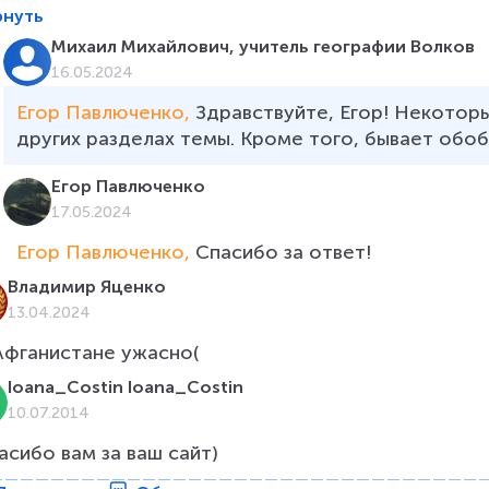
рнуть
Михаил Михайлович, учитель географии Волков
16.05.2024
Егор Павлюченко, 
Здравствуйте, Егор! Некотор
других разделах темы. Кроме того, бывает обоб
Егор Павлюченко
17.05.2024
Егор Павлюченко, 
Спасибо за ответ!
Владимир Яценко
13.04.2024
Афганистане ужасно(
Ioana_Costin Ioana_Costin
10.07.2014
асибо вам за ваш сайт) 