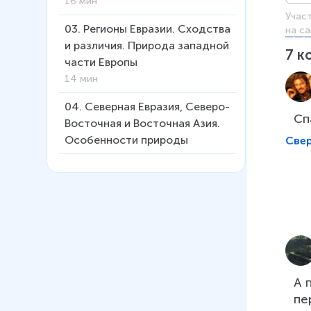
16 мин
Учас
03
.
Регионы Евразии. Сходства
на са
и различия. Природа западной
7
к
части Европы
14 мин
04
.
Северная Евразия, Северо-
Сп
Восточная и Восточная Азия.
Особенности природы
Све
05
.
Особенности природы
Южной, Юго-Западной и
Центральной Азии
06
.
Человек на евразийском
пространстве
07
.
Страны Европы. Типовая
А 
характеристика стран
пе