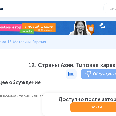
мет
ема 13. Материки. Евразия
12. Страны Азии. Типовая хара
Обсуждени
ее обсуждение
Доступно после авто
Войти