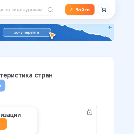
Войти
ктеристика стран
е
ризации