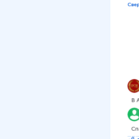
08
.
Страны-малютки (Монако,
Све
Ватикан, Андорра)
17 мин
09
.
Норвегия
14 мин
10
.
Греция
14 мин
11
.
Франция
14 мин
12
.
Страны Азии. Типовая
характеристика стран
В 
13
.
Индия
17 мин
Сп
14
.
Китай
14 мин