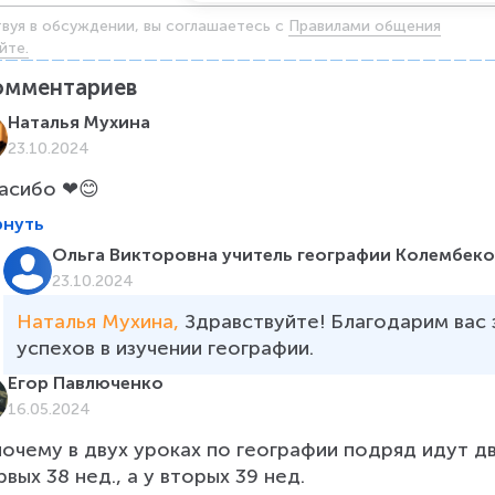
твуя в обсуждении, вы соглашаетесь c
Правилами общения
йте.
омментариев
Наталья Мухина
23.10.2024
асибо ❤😊
рнуть
Ольга Викторовна учитель географии Колембек
23.10.2024
Наталья Мухина, 
Здравствуйте! Благодарим вас 
успехов в изучении географии. 
Егор Павлюченко
16.05.2024
почему в двух уроках по географии подряд идут д
рвых 38 нед., а у вторых 39 нед.