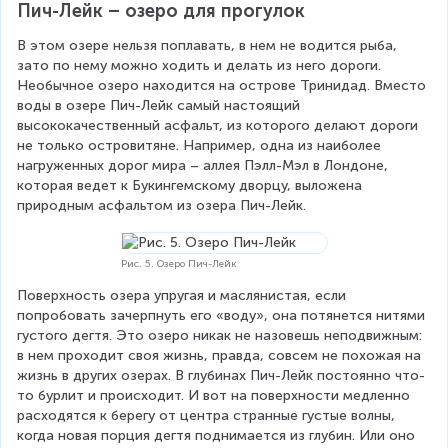
Пич-Лейк – озеро для прогулок
В этом озере нельзя поплавать, в нем не водится рыба, 
зато по нему можно ходить и делать из него дороги. 
Необычное озеро находится на острове Тринидад. Вместо 
воды в озере Пич-Лейк самый настоящий 
высококачественный асфальт, из которого делают дороги 
не только островитяне. Например, одна из наиболее 
нагруженных дорог мира – аллея Пэлл-Мэл в Лондоне, 
которая ведет к Букингемскому дворцу, выложена 
природным асфальтом из озера Пич-Лейк.
Рис. 5. Озеро Пич-Лейк
Поверхность озера упругая и маслянистая, если 
попробовать зачерпнуть его «воду», она потянется нитями 
густого дегтя. Это озеро никак не назовешь неподвижным: 
в нем проходит своя жизнь, правда, совсем не похожая на 
жизнь в других озерах. В глубинах Пич-Лейк постоянно что-
то бурлит и происходит. И вот на поверхности медленно 
расходятся к берегу от центра странные густые волны, 
когда новая порция дегтя поднимается из глубин. Или оно 