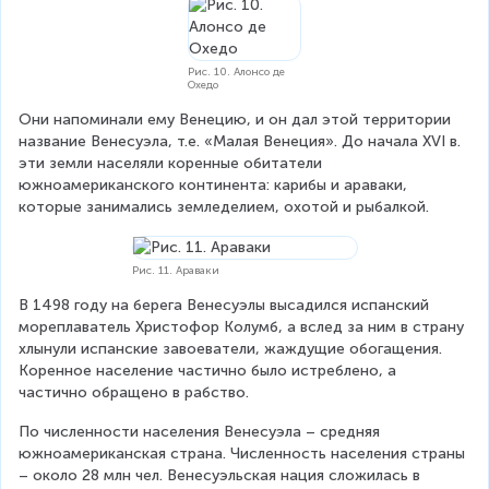
Рис. 10. Алонсо де
Охедо
Они напоминали ему Венецию, и он дал этой территории 
название Венесуэла, т.е. «Малая Венеция». До начала XVI в. 
эти земли населяли коренные обитатели 
южноамериканского континента: карибы и араваки, 
которые занимались земледелием, охотой и рыбалкой.
Рис. 11. Араваки
В 1498 году на берега Венесуэлы высадился испанский 
мореплаватель Христофор Колумб, а вслед за ним в страну 
хлынули испанские завоеватели, жаждущие обогащения. 
Коренное население частично было истреблено, а 
частично обращено в рабство.
По численности населения Венесуэла – средняя 
южноамериканская страна. Численность населения страны 
– около 28 млн чел. Венесуэльская нация сложилась в 