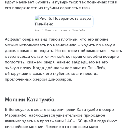
вдруг начинает бурлить и пузыриться: так поднимаются к 
его поверхности из глубины сернистые газы.
Рис. 6. Поверхность озера Пич-Лейк
Асфальт озера на вид такой плотный, что его вполне 
можно использовать по назначению – ходить по нему и 
даже, возможно, ездить. Но не стоит обольщаться – часть 
озера всегда остается мягкой, которая способна коварно 
поглотить, скажем, зверя, наивно забредшего на его 
зыбкую почву. Когда добывали асфальт из Пич-Лейк, 
обнаружили в самых его глубинах кости некогда 
проглоченных озером динозавров.
Молнии Кататумбо
В Венесуэле, в месте впадения реки Кататумбо в озеро 
Маракайбо, наблюдается удивительное природное 
явление: здесь на протяжении 140–160 дней в году бьют 
сильнейшие молнии. Явление это прозвали маяк 