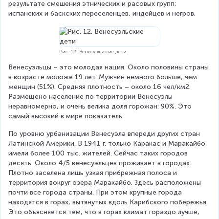
результате смешения этнических и расовых групп: 
испанских и баскских переселенцев, индейцев и негров.
Рис. 12. Венесуэльские дети
Венесуэльцы – это молодая нация. Около половины страны 
в возрасте моложе 19 лет. Мужчин немного больше, чем 
женщин (51%). Средняя плотность – около 16 чел/км2. 
Размещено население по территории Венесуэлы 
неравномерно, и очень велика доля горожан: 90%. Это 
самый высокий в мире показатель.
По уровню урбанизации Венесуэла впереди других стран 
Латинской Америки. В 1941 г. только Каракас и Маракайбо 
имели более 100 тыс. жителей. Сейчас таких городов 
десять. Около 4/5 венесуэльцев проживает в городах. 
Плотно заселена лишь узкая прибрежная полоса и 
территория вокруг озера Маракайбо. Здесь расположены 
почти все города страны. При этом крупные города 
находятся в горах, вытянутых вдоль Карибского побережья. 
Это объясняется тем, что в горах климат гораздо лучше, 