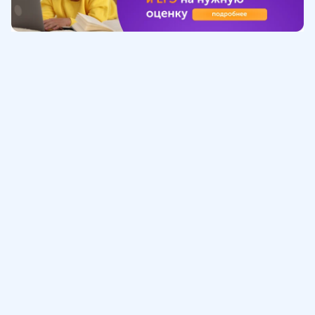
Обучение
ИнтернетУрок
Помощь
© ИнтернетУрок, 2009-
2026
8 (800) 775-41-21
info@interneturok.ru
101 000, г. Москва а/я 711 ООО «ИНТЕРДА»
Соглашение о пользовании сайтом
Сведения об образовательной программе
Политика в отношении обработки персональных данных