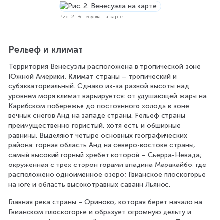
Рис. 2. Венесуэла на карте
Рельеф и климат
Территория Венесуэлы расположена в тропической зоне 
Южной Америки
. Климат
 страны – тропический и 
субэкваториальный. Однако из-за разной высоты над 
уровнем моря климат варьируется: от удушающей жары на 
Карибском побережье до постоянного холода в зоне 
вечных снегов Анд на западе страны. Рельеф страны 
преимущественно гористый, хотя есть и обширные 
равнины. Выделяют четыре основных географических 
района: горная область Анд на северо-востоке страны, 
самый высокий горный хребет которой – Сьерра-Невада; 
окруженная с трех сторон горами впадина Маракайбо, где 
расположено одноименное озеро; Гвианское плоскогорье 
на юге и область высокотравных саванн Льянос.
Главная река страны – Ориноко, которая берет начало на 
Гвианском плоскогорье и образует огромную дельту и 