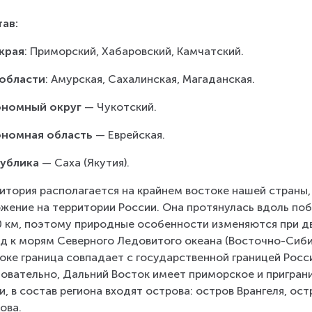
ав:
края
: Приморский, Хабаровский, Камчатский.
 области
: Амурская, Сахалинская, Магаданская.
ономный округ
 — Чукотский.
номная область 
— Еврейская.
ублика 
— Саха (Якутия).
итория располагается на крайнем востоке нашей страны, 
жение на территории России. Она протянулась вдоль побе
 км, поэтому природные особенности изменяются при дви
д к морям Северного Ледовитого океана (Восточно-Сибир
оке граница совпадает с государственной границей России
овательно, Дальний Восток имеет приморское и пригран
и, в состав региона входят острова: остров Врангеля, ос
ова.