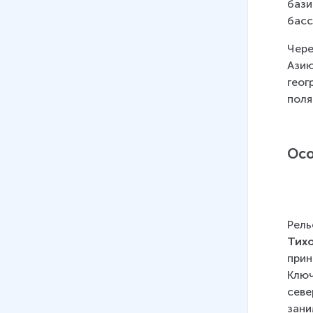
бази
Географическое положение,
басс
основные черты природы
11 мин
Чере
Азию
19
.
Западная Сибирь.
геог
Население и хозяйство
поля
20
.
Восточная Сибирь.
Географическое положение,
Осо
основные черты природы
21
.
Восточная Сибирь.
Население и хозяйство
Рель
22
.
Южная Сибирь.
Тихо
Географическое положение,
прин
основные черты природы
Ключ
12 мин
севе
23
.
Южная Сибирь. Население
зани