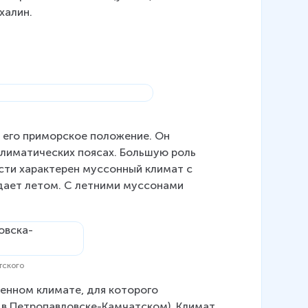
халин.
 его приморское положение. Он 
климатических поясах. Большую роль 
сти характерен муссонный климат с 
дает летом. С летними муссонами 
тского
енном климате, для которого 
С в Петропавловске-Камчатском). Климат 