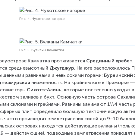
Рис. 4. Чукотское нагорье
Рис. 5. Вулканы Камчатки
олуострове Камчатка протягивается 
Срединный хребет
.
тся средневысотный 
Джугджур
. На юге расположилось 
ышенными равнинами и невысокими горами: 
Буреинский 
днеамурская
 низменность. На крайнем юге в Приморье ―
сокие горы 
Сихотэ-Алинь
, которые постепенно уходят в
еством заливов и бухт. Основную часть острова Сахали
ыми склонами и гребнями. Равнины занимают 1\\4 часть 
сферных плит определило большую тектоническую актив
ь часто происходят землетрясения силой до 9–10 баллов 
льских островах находятся действующие вулканы (только 
29 — действующие), подводные землетрясения приводят к