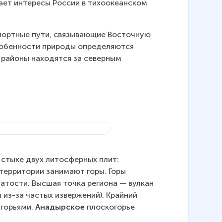
ает интересы России в тихоокеанском 
портные пути, связывающие Восточную 
собенности природы определяются 
 районы находятся за северным 
стыке двух литосферных плит: 
 территории занимают горы. Горы 
тости. Высшая точка региона — вулкан 
из-за частых извержений). Крайний 
агорьями. 
Анадырское
 плоскогорье 