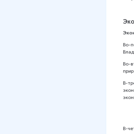
13 мин
13
.
Европейский юг. Население
Эко
14
.
Уральский регион.
Эко
Географическое положение,
основные черты природы
Во-п
Влад
15
.
Уральский регион.
Население и хозяйство
Во-в
11 мин
прир
16
.
Общие черты природы
В-тр
Сибири
экон
экон
17
.
Сибирь. Особенности
заселения и хозяйственного
освоения
11 мин
В-че
18
.
Западная Сибирь.