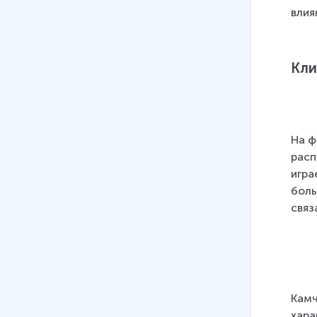
влия
Кл
На ф
расп
игра
боль
связ
Камч
хара