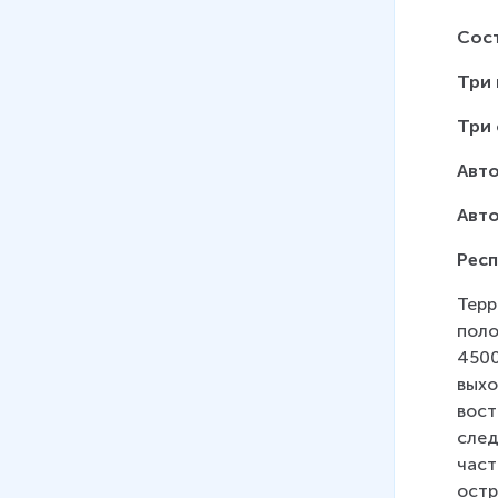
08
.
Северо-Запад.
Сост
Географическое положение,
основные черты природы
Три 
13 мин
Три
09
.
Северо-Запад. Население
и хозяйство
Авт
10
.
Поволжье. Географическое
Авто
положение, основные черты
Респ
природы
Терр
11
.
Поволжье. Население и
поло
хозяйство
4500
11 мин
выхо
12
.
Юг Европейской части
вост
страны. Географическое
след
положение, основные черты
част
природы
остр