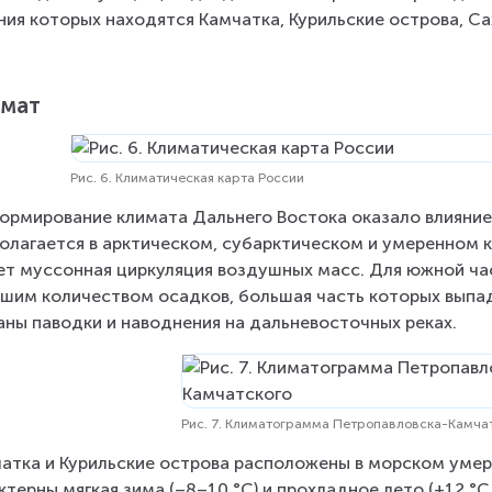
ния которых находятся Камчатка, Курильские острова, Са
имат
Рис. 6. Климатическая карта России
ормирование климата Дальнего Востока оказало влияние
олагается в арктическом, субарктическом и умеренном 
ет муссонная циркуляция воздушных масс. Для южной ча
шим количеством осадков, большая часть которых выпа
аны паводки и наводнения на дальневосточных реках.
Рис. 7. Климатограмма Петропавловска-Камча
атка и Курильские острова расположены в морском умер
ктерны мягкая зима (–8–10 °С) и прохладное лето (+12 °