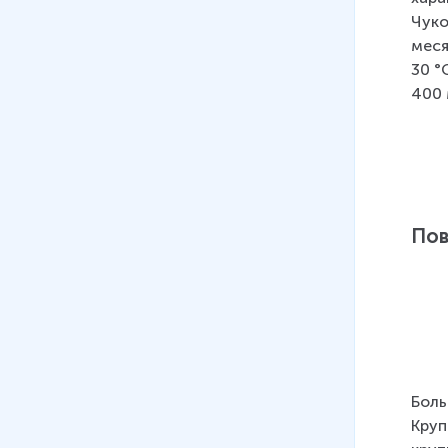
Чуко
меся
30 °
400 
Пов
Боль
Круп