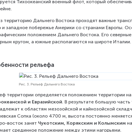
руется Тихоокеанский военный флот, который обеспечив
ейне.
з территорию Дальнего Востока проходят важные транс
 и западное побережье Америки со странами Европы. О
рафическим положением Дальнего Востока. Его северные
рным кругом, а южные располагаются на широте Италии.
бенности рельефа
Рис. 3. Рельеф Дальнего Востока
еф территории определяется положением территории на 
океанской и Евразийской
. В результате большую часть
адлежат к областям мезозойской и кайнозойской складча
евская Сопка (около 4700 м, высота постоянно меняется 
ро-восток занят 
Чукотским, Корякским и Колымским
 н
мает срединное положение между этими нагорьями.