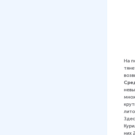
и хозяйство
15 мин
24
.
Дальний Восток. Состав,
географическое положение,
особенности природы
15 мин
25
.
Хозяйственное освоение и
На п
население Дальнего Востока
тяне
возв
26
.
Дальний Восток.
Сре
Хозяйство
невы
множ
крут
лито
Здес
Кури
них 