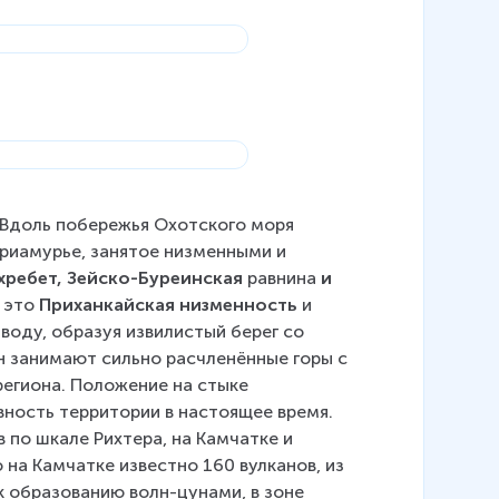
 Вдоль побережья Охотского моря 
Приамурье, занятое низменными и 
хребет, Зейско-Буреинская
 равнина 
и 
 это 
Приханкайская низменность
 и 
 воду, образуя извилистый берег со 
н занимают сильно расчленённые горы с 
региона. Положение на стыке 
ность территории в настоящее время. 
по шкале Рихтера, на Камчатке и 
на Камчатке известно 160 вулканов, из 
 образованию волн-цунами, в зоне 