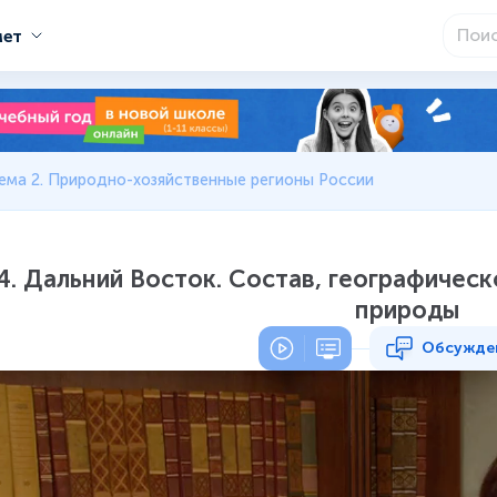
мет
ема 2. Природно-хозяйственные регионы России
4. Дальний Восток. Состав, географичес
природы
Обсужде