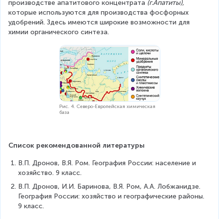
производстве апатитового концентрата 
(г.Апатиты),
которые используются для производства фосфорных 
удобрений. Здесь имеются широкие возможности для 
химии органического синтеза.
Рис. 4. Северо-Европейская химическая
база
Список рекомендованной литературы
В.П. Дронов, В.Я. Ром. География России: население и 
хозяйство. 9 класс.
В.П. Дронов, И.И. Баринова, В.Я. Ром, А.А. Лобжанидзе.  
География России: хозяйство и географические районы. 
9 класс.