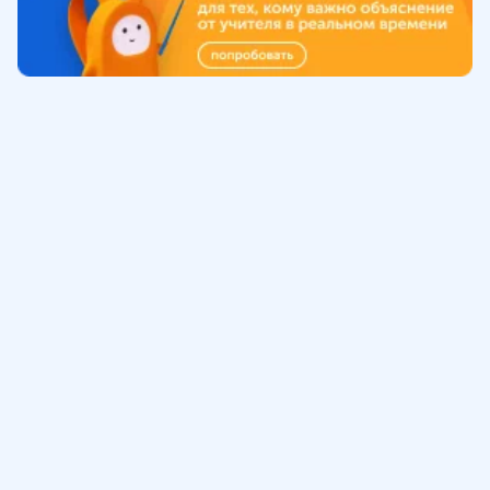
Обучение
ИнтернетУрок
Помощь
© ИнтернетУрок, 2009-
2026
8 (800) 775-41-21
info@interneturok.ru
101 000, г. Москва а/я 711 ООО «ИНТЕРДА»
Соглашение о пользовании сайтом
Сведения об образовательной программе