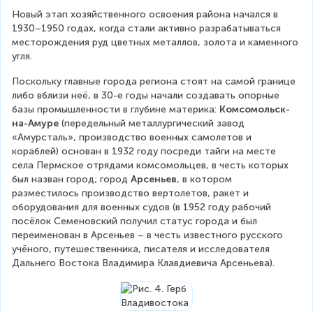
Новый этап хозяйственного освоения района начался в 
1930–1950 годах, когда стали активно разрабатываться 
месторождения руд цветных металлов, золота и каменного 
угля.
Поскольку главные города региона стоят на самой границе 
либо вблизи неё, в 30-е годы начали создавать опорные 
базы промышленности в глубине материка: 
Комсомольск-
на-Амуре
 (передельный металлургический завод 
«Амурсталь», производство военных самолетов и 
кораблей) основан в 1932 году посреди тайги на месте 
села Пермское отрядами комсомольцев, в честь которых 
был назван город; город 
Арсеньев
, в котором 
разместилось производство вертолетов, ракет и 
оборудования для военных судов (в 1952 году рабочий 
посёлок Семеновский получил статус города и был 
переименован в Арсеньев – в честь известного русского 
учёного, путешественника, писателя и исследователя 
Дальнего Востока Владимира Клавдиевича Арсеньева).