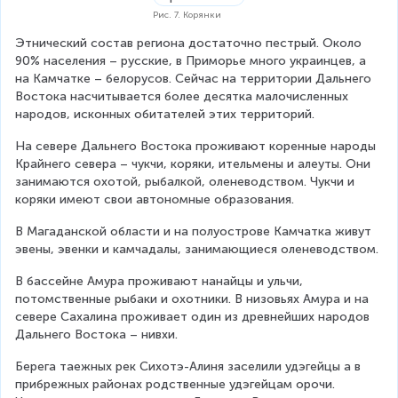
Рис. 7. Корянки
Этнический состав региона достаточно пестрый. Около 
90% населения – русские, в Приморье много украинцев, а 
на Камчатке – белорусов. Сейчас на территории Дальнего 
Востока насчитывается более десятка малочисленных 
народов, исконных обитателей этих территорий.
На севере Дальнего Востока проживают коренные народы 
Крайнего севера – чукчи, коряки, ительмены и алеуты. Они 
занимаются охотой, рыбалкой, оленеводством. Чукчи и 
коряки имеют свои автономные образования.
В Магаданской области и на полуострове Камчатка живут 
эвены, эвенки и камчадалы, занимающиеся оленеводством.
В бассейне Амура проживают нанайцы и ульчи, 
потомственные рыбаки и охотники. В низовьях Амура и на 
севере Сахалина проживает один из древнейших народов 
Дальнего Востока – нивхи.
Берега таежных рек Сихотэ-Алиня заселили удэгейцы а в 
прибрежных районах родственные удэгейцам орочи. 