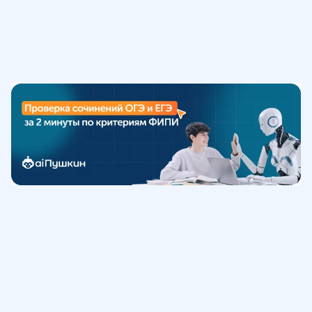
Обучение
ИнтернетУрок