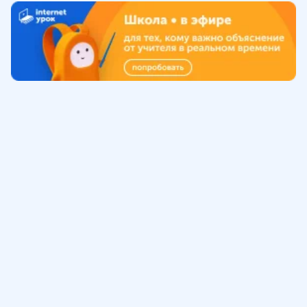
Обучение
ИнтернетУрок
Помощь
© ИнтернетУрок, 2009-
2026
8 (800) 775-41-21
info@interneturok.ru
101 000, г. Москва а/я 711 ООО «ИНТЕРДА»