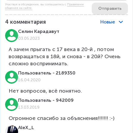
Участвуя в обсуждении, вы соглашаетесь c
Правилами
Отправить
общения на сайте.
4
комментария
Новые
Селин Карадавут
03.05.2023
А зачем прыгать с 17 века в 20-й , потом 
возвращаться в 18й, и снова - в 20й? Очень 
сложно воспринимать.
Пользователь - 2189350
16.04.2020
Нет вопросов, всё понятно.
Пользователь - 942009
13.03.2019
Огромное спасибо за объяснения!!!!!!! :-)
AleX_L