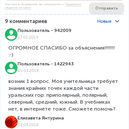
Участвуя в обсуждении, вы соглашаетесь c
Правилами
Отправить
общения на сайте.
9
комментариев
Новые
Пользователь - 942009
27.02.2019
ОГРОМНОЕ СПАСИБО за объяснения!!!!!!! 
:-)
Пользователь - 1422943
05.03.2018
возник 1 вопрос. Моя учительница требует 
знания крайних точек каждой части 
уральских гор: приполярный, полярный, 
северный, средний, южный. В учебниках 
Елизавета Янтурина
02.03.2016