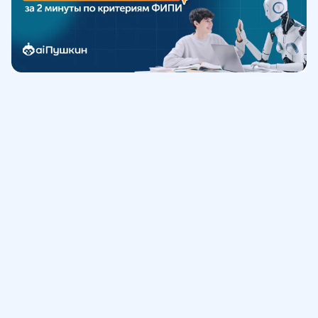
Обучение
ИнтернетУрок
Помощь
© ИнтернетУрок, 2009-
2026
8 (800) 775-41-21
info@interneturok.ru
101 000, г. Москва а/я 711 ООО «ИНТЕРДА»