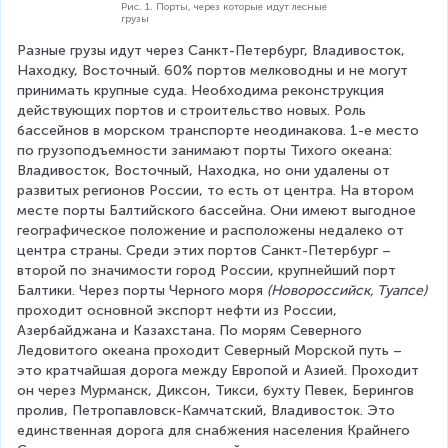
Рис. 1. Порты, через которые идут лесные
грузы
Разные грузы идут через Санкт-Петербург, Владивосток, 
Находку, Восточный. 60% портов мелководны и не могут 
принимать крупные суда. Необходима реконструкция 
действующих портов и строительство новых. Роль 
бассейнов в морском транспорте неодинакова. 1-е место 
по грузоподъемности занимают порты Тихого океана: 
Владивосток, Восточный, Находка, но они удалены от 
развитых регионов России, то есть от центра. На втором 
месте порты Балтийского бассейна. Они имеют выгодное 
географическое положение и расположены недалеко от 
центра страны. Среди этих портов Санкт-Петербург – 
второй по значимости город России, крупнейший порт 
Балтики. Через порты Черного моря 
(Новороссийск, Туапсе)
проходит основной экспорт нефти из России, 
Азербайджана и Казахстана. По морям Северного 
Ледовитого океана проходит Северный Морской путь – 
это кратчайшая дорога между Европой и Азией. Проходит 
он через Мурманск, Диксон, Тикси, бухту Певек, Берингов 
пролив, Петропавловск-Камчатский, Владивосток. Это 
единственная дорога для снабжения населения Крайнего 