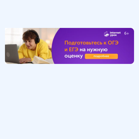
Обучение
ИнтернетУрок
Помощь