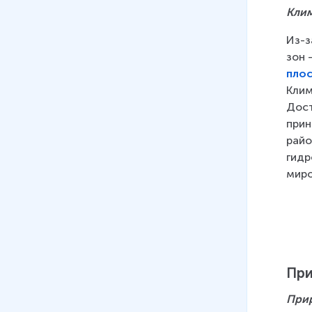
13 мин
Клим
13
.
Европейский юг. Население
Из-з
зон 
14
.
Уральский регион.
пло
Географическое положение,
Клим
основные черты природы
Дост
прин
15
.
Уральский регион.
райо
Население и хозяйство
гидр
11 мин
миро
16
.
Общие черты природы
Сибири
17
.
Сибирь. Особенности
заселения и хозяйственного
освоения
При
11 мин
При
18
.
Западная Сибирь.