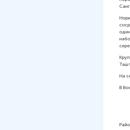
и хозяйство
Санг
15 мин
Нори
24
.
Дальний Восток. Состав,
соср
географическое положение,
один
особенности природы
набо
15 мин
сере
25
.
Хозяйственное освоение и
Круп
население Дальнего Востока
Ташт
26
.
Дальний Восток.
На с
Хозяйство
В Во
Райо