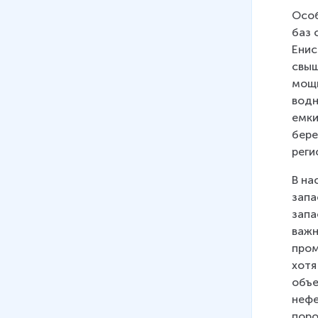
Географическое положение,
Особ
основные черты природы
баз 
11 мин
Енис
свыш
19
.
Западная Сибирь.
мощн
Население и хозяйство
водн
емки
20
.
Восточная Сибирь.
бере
Географическое положение,
реги
основные черты природы
В на
21
.
Восточная Сибирь.
запа
Население и хозяйство
запа
22
.
Южная Сибирь.
важн
Географическое положение,
пром
основные черты природы
хотя
12 мин
объе
нефе
23
.
Южная Сибирь. Население
поро