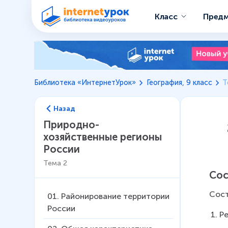
Класс
Пред
Библиотека «ИнтернетУрок»
География, 9 класс
Т
Назад
Природно-
хозяйственные регионы
России
Тема
2
Сос
Сост
01
.
Районирование территории
России
Р