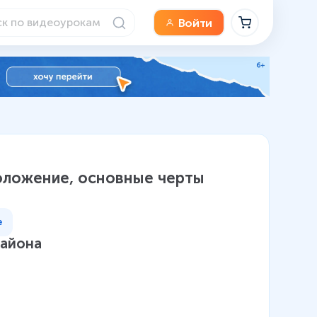
Войти
положение, основные черты
е
района