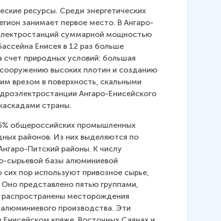
ские ресурсы. Среди энергетических 
егион занимает первое место. В Ангаро-
электростанций суммарной мощностью 
ассейна Енисея в 12 раз больше 
 счет природных условий: большая 
 сооружению высоких плотин и созданию 
им врезом в поверхность, скальными 
гидроэлектростанции Ангаро-Енисейского 
каскадами страны.
,5% общероссийских промышленных 
дных районов. Из них выделяются по 
нгаро-Питский районы. К числу 
о-сырьевой базы алюминиевой 
сих пор используют привозное сырье, 
 Оно представлено пятью группами, 
е распространены месторождения 
 алюминиевого производства. Эти 
 Енисейском кряже, Восточных Саянах и 