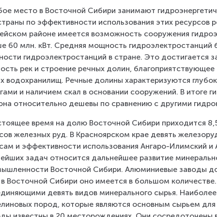
ое место в Восточной Сибири занимают гидроэнергетиче
страны по эффективности использования этих ресурсов р
ейском районе имеется возможность сооружения гидро
е 60 млн. кВт. Средняя мощность гидроэлектростанций б
ости гидроэлектростанций в стране. Это достигается за
ость рек и строение речных долин, благоприятствующее
х водохранилищ. Речные долины характеризуются глубок
гами и наличием скал в основании сооружений. В итоге 
она относительно дешевы по сравнению с другими гидро
стоящее время на долю Восточной Сибири приходится 8
сов железных руд. В Красноярском крае девять железору
сам и эффективности использования Ангаро-Илимский и А
ейших задач относится дальнейшее развитие минеральн
ышленности Восточной Сибири. Алюминиевые заводы до 
 в Восточной Сибири оно имеется в большом количестве.
диняющими девять видов минерального сырья. Наиболе
линовых пород, которые являются основным сырьем для
ды известны в 20 месторождениях. Они сосредоточены в