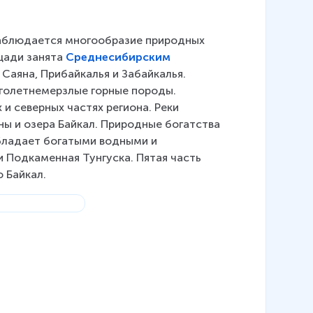
наблюдается многообразие природных 
щади занята 
Среднесибирским
Саяна, Прибайкалья и Забайкалья. 
голетнемерзлые горные породы. 
и северных частях региона. Реки 
ы и озера Байкал. Природные богатства 
бладает богатыми водными и 
и Подкаменная Тунгуска. Пятая часть 
 Байкал.