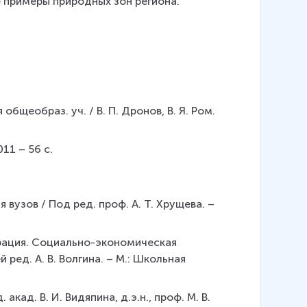
 примеры природных зон региона.
общеобраз. уч. / В. П. Дронов, В. Я. Ром. 
011 – 56 с.
вузов / Под ред. проф. А. Т. Хрущева. – 
дерация. Социально-экономическая 
ред. А. В. Волгина. – М.: Школьная 
ад. В. И. Видяпина, д.э.н., проф. М. В. 