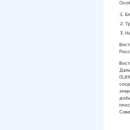
Особ
08
.
Северо-Запад.
Географическое положение,
Бл
основные черты природы
Т
13 мин
Н
09
.
Северо-Запад. Население
и хозяйство
Вост
Росс
10
.
Поволжье. Географическое
положение, основные черты
Вост
природы
Даль
(5,8
11
.
Поволжье. Население и
соср
хозяйство
энер
11 мин
добы
плос
12
.
Юг Европейской части
Севе
страны. Географическое
положение, основные черты
природы