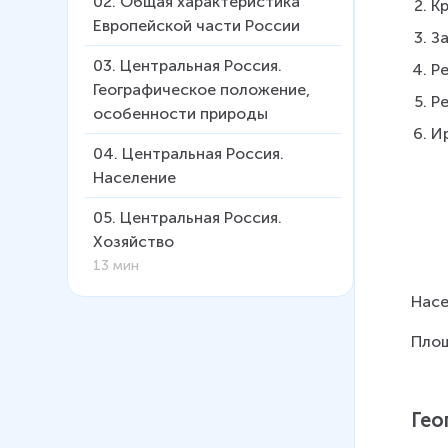
02
.
Общая характеристика
К
Европейской части России
З
03
.
Центральная Россия.
Р
Географическое положение,
Р
особенности природы
И
04
.
Центральная Россия.
Население
05
.
Центральная Россия.
Хозяйство
13 мин
Насе
06
.
Европейский Север.
Географическое положение,
Площ
основные черты природы
07
.
Европейский Север.
Гео
Население и хозяйство