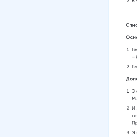
В
Спи
Осн
Ге
– 
Ге
Доп
Эк
М.
И.
ге
Пр
Эк