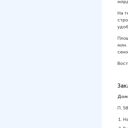
млрд
На т
стро
удоб
Площ
млн.
сено
Вост
Зак
Дом
П. 58
Н