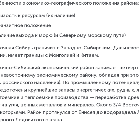
енности экономико-географического положения района
изость к ресурсам (их наличие)
ранзитное положение
аличие выхода к морю (и Северному морскому пути)
очная Сибирь граничит с Западно-Сибирским, Дальнево
ии, имеет границы с Монголией и Китаем.
очно-Сибирский экономический район занимает четверть
невосточному экономическому району, обладая при это
% российского населения). По промышленному потенциалу
едоточены крупнейшие запасы энергетических, рудных, л
гоемкие и теплоемкие производства — переработка древе
ча угля, ценных металлов и минералов. Около 3/4 Восто
когорьями. Район протянулся от Енисея до водораздела 
рного Ледовитого океана.