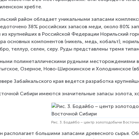
иленском хребте.
льский район обладает уникальными запасами комплексн
едоточено 38% российских запасов меди, около 80% запа
 из крупнейших в Российской Федерации Норильский гор
ра основных компонентов (никель, медь, кобальт), норил
бро, теллур, селен, серу. Руды представлены тремя типа
ными полиметаллическими рудными месторождениями в 
ыгское, Озерное, Ново-Широкинское и Холоднинское (вбл
евере Забайкальского края ведется разработка крупней
сточной Сибири имеются значительные запасы золота, хо
Рис. 3. Бодайбо – центр золотодобычи Восточ
н располагает большими запасами древесного сырья. Общ