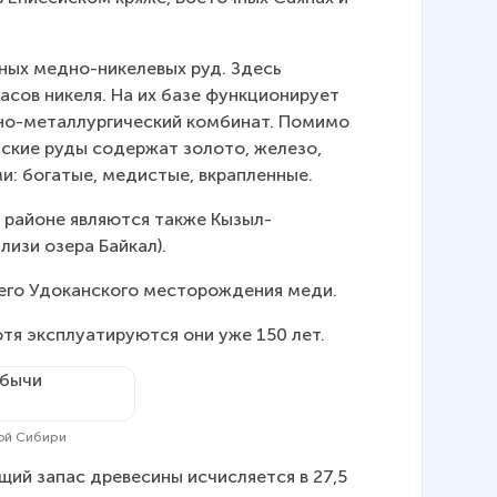
ых медно-никелевых руд. Здесь 
сов никеля. На их базе функционирует 
но-металлургический комбинат. Помимо 
ьские руды содержат золото, железо, 
ми: богатые, медистые, вкрапленные.
районе являются также Кызыл-
изи озера Байкал).
шего Удоканского месторождения меди.
тя эксплуатируются они уже 150 лет.
ной Сибири
ий запас древесины исчисляется в 27,5 