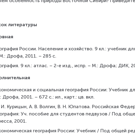
 чем особенность природы Восточной Сибири? Приведите
сок литературы
овная
ография России. Население и хозяйство. 9 кл.: учебник для 
М.: Дрофа, 2011. – 285 с.
ография. 9 кл.: атлас. – 2-е изд., испр. – М.: Дрофа; ДИК, 2
олнительная
ономическая и социальная география России: Учебник для 
: Дрофа, 2001. – 672 с.: ил., карт.: цв. вкл.
 И. Курицын, А. В. Волгин, В. Н. Юпатова. Российская Фе
ография: Уч. пособие для студентов педвузов / Под общей 
есса, 2001.
ономическая география России: Учебник / Под общей ред. ак