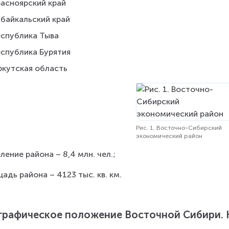
расноярский край
абайкальский край
еспублика Тыва
еспублика Бурятия
ркутская область
Рис. 1. Восточно-Сибирский
экономический район
ление района – 8,4 млн. чел.;
адь района – 4123 тыс. кв. км.
графическое положение Восточной Сибири. 