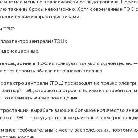
льше или меньше в зависимости от вида топлива. Несмотр
улю такие выбросы невозможно. Хотя современные ТЭС 
кологическими характеристиками.
ы ТЭС:
еплоэлектроцентрали (ТЭЦ);
онденсационные.
денсационные ТЭС
 используют только с одной целью —
аются строить вблизи источников топлива.
лоэлектроцентрали (ТЭЦ)
 производят не только электри
 или пар). ТЭЦ стараются строить ближе к потребителям (
ы отапливать жилые помещения.
тростанции, вырабатывающие большое количество энерг
вают ГРЭС — государственные районные электростанции
менее требовательны к месту расположения, поэтому их
итории России.