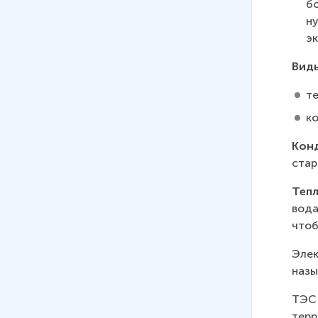
бо
н
э
Вид
т
к
Кон
стар
Теп
вода
чтоб
Элек
назы
ТЭС 
терр