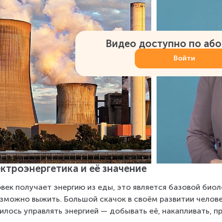
Видео доступно по аб
Войти
ктроэнергетика и её значение
век получает энергию из еды, это является базовой биол
зможно выжить. Большой скачок в своём развитии челове
илось управлять энергией — добывать её, накапливать, п