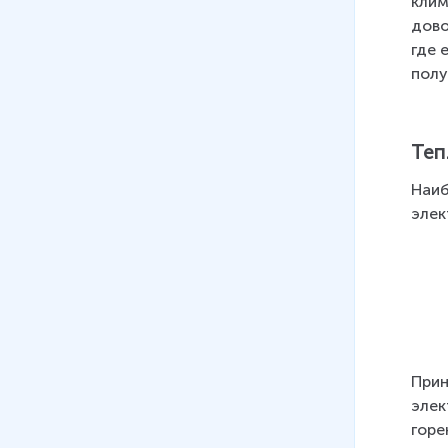
клим
хозяйства. Технические
дово
культуры и животноводство
где 
полу
17
.
География сельского
хозяйства. Зерновое
хозяйство России.
Технические культуры и
Теп
животноводство (полный
Наиб
урок)
элек
35 мин
18
.
Легкая и пищевая
промышленность
19
.
Инфраструктурный
комплекс состав, значение.
Виды транспорта
Прин
12 мин
элек
горе
20
.
Сухопутный транспорт