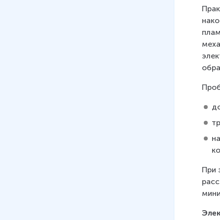
факторы размещения
Прак
10 мин
нако
плам
07
.
География
меха
металлургического комплекса
элек
08
.
Химико-лесной комплекс.
обра
Химическая промышленность.
Проб
География химической
промышленности
д
21 мин
т
09
.
Химический комплекс.
на
География химической
ко
промышленности
При 
10
.
Лесная промышленность
расс
14 мин
мини
11
.
Машиностроительный
Элек
комплекс: состав, значение и