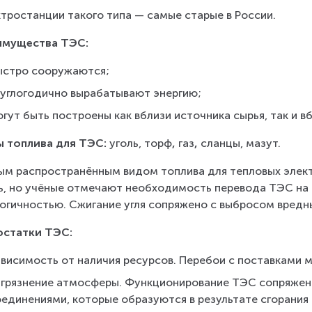
тростанции такого типа — самые старые в России.
имущества ТЭС:
ыстро сооружаются;
руглогодично вырабатывают энергию;
гут быть построены как вблизи источника сырья, так и в
 топлива для ТЭС: 
уголь, торф
, 
газ
, 
сланцы, мазут.
м распространённым видом топлива для тепловых элект
ь, но учёные отмечают необходимость перевода ТЭС на п
огичностью. Сжигание угля сопряжено с выбросом вредн
остатки ТЭС:
висимость от наличия ресурсов. Перебои с поставками м
агрязнение атмосферы. Функционирование ТЭС сопряжен
оединениями, которые образуются в результате сгорания 