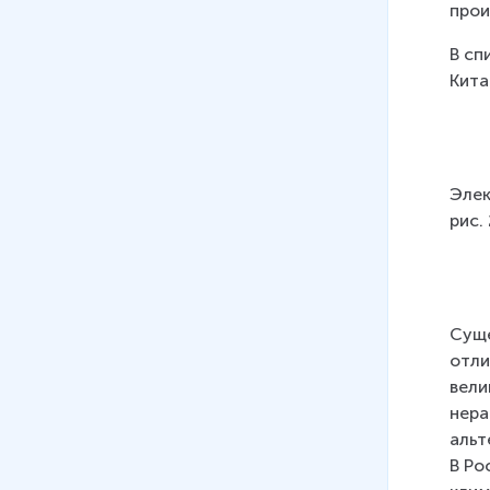
прои
технологические особенности
8 мин
В сп
Кита
12
.
Машиностроительный
комплекс. География
машиностроения
9 мин
Элек
13
.
Оборонно-промышленный
рис. 
комплекс
14
.
Агропромышленный
комплекс состав, значение.
Суще
Сельское хозяйство
отли
15
.
География сельского
вели
хозяйства, зерновое
нера
хозяйство России
альт
В Ро
16
.
География сельского