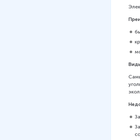
12 мин
Элек
21
.
Водный и другие виды
Пре
транспорта
б
22
.
Связь
к
10 мин
мо
23
.
Отрасли социальной
инфраструктуры
Виды
24
.
АПК. Состав, значение.
Самы
Сельское хозяйство
угол
25 мин
экол
Нед
За
З
с