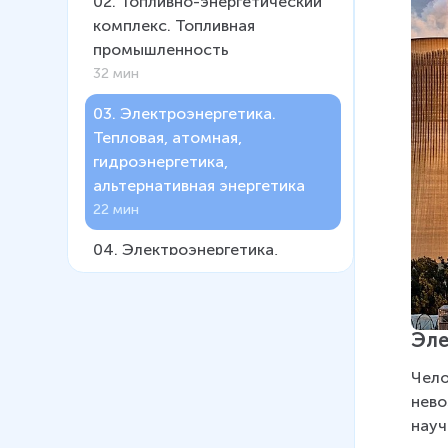
02
.
Топливно-энергетический
комплекс. Топливная
промышленность
32 мин
03
.
Электроэнергетика.
Тепловая, атомная,
гидроэнергетика,
альтернативная энергетика
22 мин
04
.
Электроэнергетика,
тепловая и атомная
05
.
Электроэнергетика,
Эле
гидроэнергетика,
альтернативная энергетика
Чело
нево
06
.
Металлургический
науч
комплекс: состав, значение,