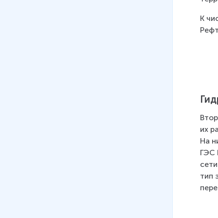
К чи
Рефт
Гид
Втор
их р
На н
ГЭС 
сети
тип 
пере