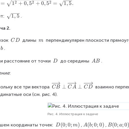
w
w
2
2
2
=
1
+
0
,
5
+
0
,
5
=
1
,
5
.
,
{
{
5
A
A
\
1
,
5
т: 
.
)
A
B
s
}
ча 2.
_
}
q
1
r
\
\
зок 
 длины 
 перпендикулярен плоскости прямоуг
C
D
m
}
t
\
\
\
.
b
{
C
m
\
1
D
\
\
и расстояние от точки 
b
 до середины 
.
D
A
B
,
\
\
5
ение
:
D
A
}
B
\
⊥
⊥
ольку все три вектора 
 взаимно перпе
CB
C
A
C
D
o
динатные оси (см. рис. 4).
v
er
ri
Рис. 4. Иллюстрация к задаче
g
h
D
(
0
;
0
;
)
A
(
;
0
;
0
)
B
(
0
;
;
0
шем координаты точек: 
,
,
D
m
A
b
B
a