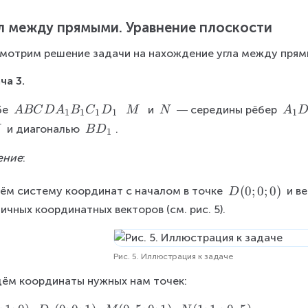
a
y
z
t
c
л между прямыми. Уравнение плоскости
_
_
a
{
rr
B
B
мотрим решение задачи на нахождение угла между пря
o
\
}
}
w
s
ча 3.
{
{
{
q
2
2
C
A
\
\
A
бе 
  и 
 ― середины рёбер 
A
BC
D
A
B
C
D
M
N
A
1
1
1
1
1
rt
}
}
A
B
\
\
_
B
 и диагональю 
.
N
B
D
1
{
}
C
M
N
1
D
\
D
D
a
ение
:
_
p
A
_
1
^
er
_
1
D
(
0
;
0
;
0
)
ём систему координат с началом в точке 
 и в
D
2
p
{
(
ичных координатных векторов (см. рис. 5).
+
\
1
0;
b
o
}
0;
v
B
^
0
Рис. 5. Иллюстрация к задаче
er
_
)
2
ём координаты нужных нам точек:
ri
{
+
g
1