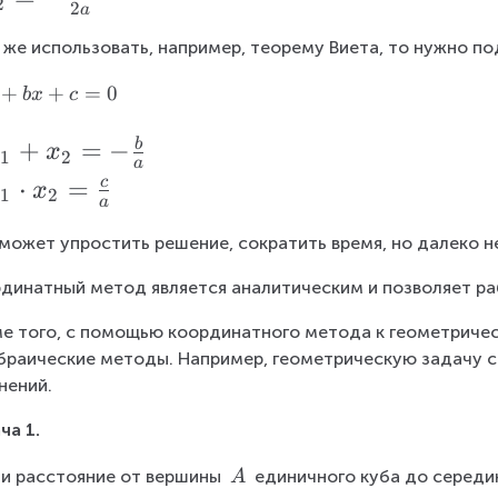
2
2
a
 же использовать, например, теорему Виета, то нужно по
+
+
=
0
b
x
c
+
=
−
b
x
x
1
2
a
⋅
=
c
x
x
1
2
a
может упростить решение, сократить время, но далеко не
динатный метод является аналитическим и позволяет ра
е того, с помощью координатного метода к геометриче
браические методы. Например, геометрическую задачу с
нений.
ча 1.
\
и расстояние от вершины 
 единичного куба до середи
A