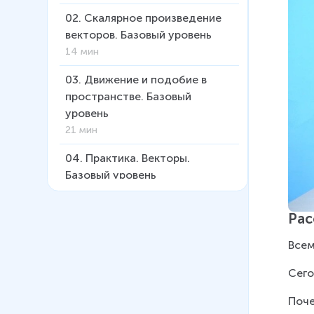
02
.
Скалярное произведение
векторов. Базовый уровень
14 мин
03
.
Движение и подобие в
пространстве. Базовый
уровень
21 мин
04
.
Практика. Векторы.
Базовый уровень
20 мин
Рас
05
.
Метод координат в
пространстве. Базовый
Всем
уровень
13 мин
Сего
06
.
Координатный метод.
Поче