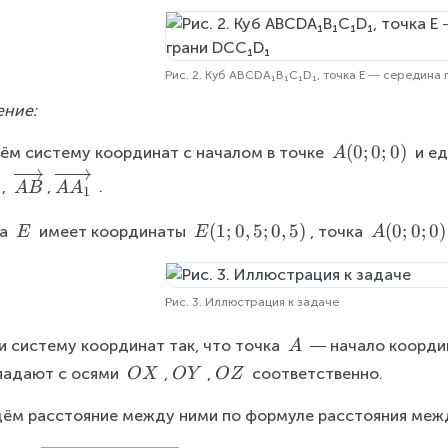
\
A
Рис. 2. Куб ABCDA₁B₁C₁D₁, точка E ― середина
ение:
A
(
0
;
0
;
0
)
ём систему координат с началом в точке 
 и е
A
(
\
\
, 
,
 .
A
B
A
A
1
0
o
o
;
v
v
\
E
(
1
;
0
,
5
;
0
,
5
)
A
(
0
;
0
;
0
)
а 
 имеет координаты 
, точка 
E
E
A
0
e
e
\
{
(
;
rr
rr
E
(
0
0
i
i
1
;
Рис. 3. Иллюстрация к задаче
)
g
g
;
0
h
h
\
0
;
и систему координат так, что точка 
 ― начало координ
A
t
t
\
,
0
\
\
\
падают с осями 
,
,
 соответственно.
OX
O
Y
OZ
a
a
A
5
)
\
\
\
rr
rr
;
ём расстояние между ними по формуле расстояния меж
O
O
O
o
o
0
X
Y
Z