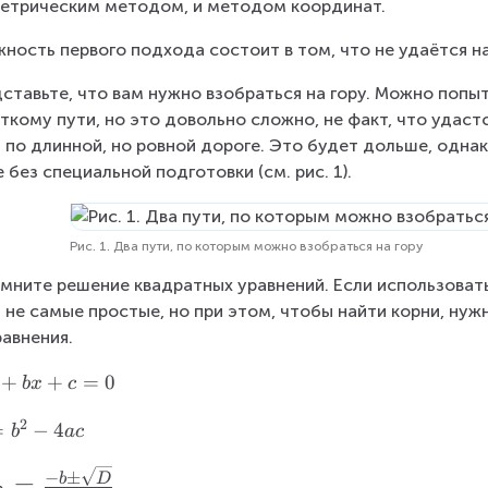
етрическим методом, и методом координат.
ность первого подхода состоит в том, что не удаётся н
ставьте, что вам нужно взобраться на гору. Можно попыт
ткому пути, но это довольно сложно, не факт, что удас
 по длинной, но ровной дороге. Это будет дольше, одна
 без специальной подготовки (см. рис. 1).
Рис. 1. Два пути, по которым можно взобраться на гору
мните решение квадратных уравнений. Если использовать
 не самые простые, но при этом, чтобы найти корни, ну
равнения.
+
+
=
0
b
x
c
2
=
−
4
b
a
c
−
±
=
b
D