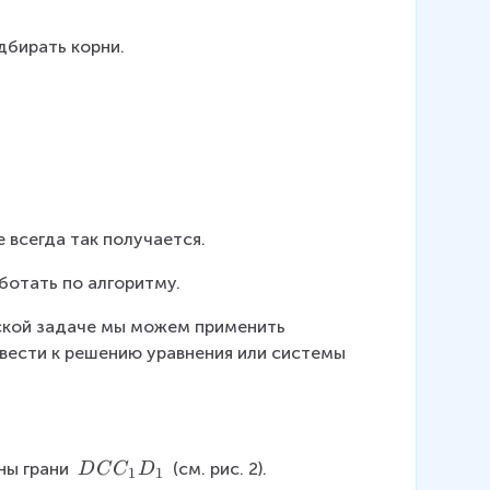
дбирать корни.
 всегда так получается.
ботать по алгоритму.
ской задаче мы можем применить 
вести к решению уравнения или системы 
\
ны грани 
 (см. рис. 2).
D
C
C
D
1
1