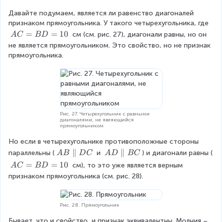
Давайте подумаем, является ли равенство диагоналей 
признаком прямоугольника. У такого четырехугольника, где 
A
=
=
10
 см (см. рис. 27), диагонали равны, но он 
A
C
B
D
C
не является прямоугольником. Это свойство, но не признак 
=
прямоугольника.
B
D
=
1
0
Рис. 27. Четырехугольник с равными
диагоналями, не являющийся
прямоугольником
Но если в четырехугольнике противоположные стороны 
A
∥
A
∥
параллельны (
 и 
) и диагонали равны (
A
B
D
C
A
D
BC
B
D
A
=
=
10
 см), то это уже является верным 
A
C
B
D
\
\
C
признаком прямоугольника (см. рис. 28).
p
p
=
a
a
B
r
r
D
Рис. 28. Прямоугольник
a
a
=
Бывает, что и свойство, и признак эквивалентны. Молния – 
ll
ll