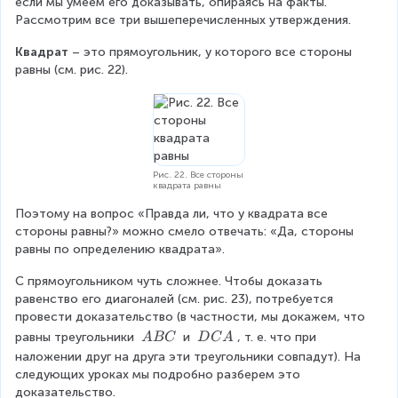
если мы умеем его доказывать, опираясь на факты. 
Рассмотрим все три вышеперечисленных утверждения.
Квадрат
 – это прямоугольник, у которого все стороны 
равны (см. рис. 22).
Рис. 22. Все стороны
квадрата равны
Поэтому на вопрос «Правда ли, что у квадрата все 
стороны равны?» можно смело отвечать: «Да, стороны 
равны по определению квадрата».
С прямоугольником чуть сложнее. Чтобы доказать 
равенство его диагоналей (см. рис. 23), потребуется 
провести доказательство (в частности, мы докажем, что 
\
\
равны треугольники 
 и 
, т. е. что при 
A
BC
D
C
A
\
\
наложении друг на друга эти треугольники совпадут). На 
A
D
следующих уроках мы подробно разберем это 
B
C
доказательство.