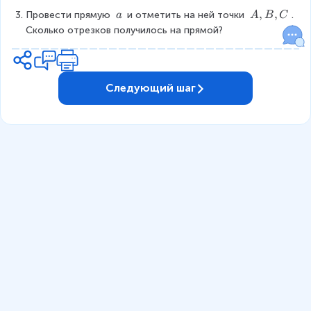
I
O
\
\
A
,
,
Провести прямую 
и отметить на ней точки 
. 
a
A
B
C
a
\
,
Сколько отрезков получилось на прямой?
a
B
,
C
Следующий шаг