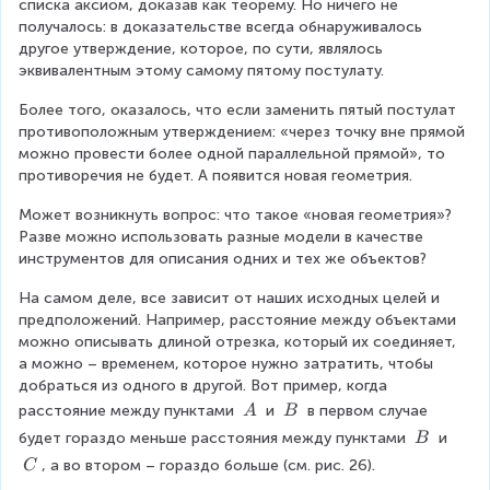
списка аксиом, доказав как теорему. Но ничего не 
получалось: в доказательстве всегда обнаруживалось 
другое утверждение, которое, по сути, являлось 
эквивалентным этому самому пятому постулату.
Более того, оказалось, что если заменить пятый постулат 
противоположным утверждением: «через точку вне прямой 
можно провести более одной параллельной прямой», то 
противоречия не будет. А появится новая геометрия.
Может возникнуть вопрос: что такое «новая геометрия»? 
Разве можно использовать разные модели в качестве 
инструментов для описания одних и тех же объектов?
На самом деле, все зависит от наших исходных целей и 
предположений. Например, расстояние между объектами 
можно описывать длиной отрезка, который их соединяет, 
а можно – временем, которое нужно затратить, чтобы 
добраться из одного в другой. Вот пример, когда 
\
\
расстояние между пунктами 
 и 
 в первом случае 
A
B
\
\
\
будет гораздо меньше расстояния между пунктами 
 и 
B
A
B
\
\
, а во втором – гораздо больше (см. рис. 26).
C
B
\