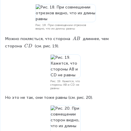
Рис. 18. При совмещении отрезков
видно, что их длины равны
\
Можно поклясться, что сторона 
 длиннее, чем 
A
B
\
\
сторона 
 (см. рис. 19).
C
D
A
\
B
C
D
Рис. 19. Кажется, что
стороны AB и CD не
равны
Но это не так, они тоже равны (см. рис. 20).