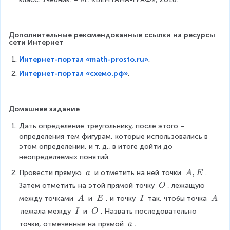
Дополнительные рекомендованные ссылки на ресурсы 
сети Интернет
Интернет-портал «math-prosto.ru»
.
Интернет-портал «схемо.рф»
.
Домашнее задание
Дать определение треугольнику, после этого – 
определения тем фигурам, которые использовались в 
этом определении, и т. д., в итоге дойти до 
неопределяемых понятий.
\
A
,
Провести прямую 
 и отметить на ней точки 
. 
a
A
E
\
,
\
Затем отметить на этой прямой точку 
, лежащую 
O
a
E
\
\
\
\
\
между точками 
 и 
, и точку 
 так, чтобы точка 
A
E
I
A
O
\
\
\
\
\
\
лежала между 
 и 
. Назвать последовательно 
I
O
A
E
I
A
\
\
\
точки, отмеченные на прямой 
.
a