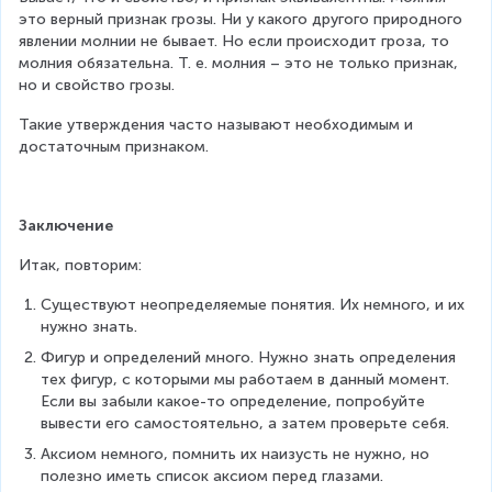
1
это верный признак грозы. Ни у какого другого природного 
el
el
0
явлении молнии не бывает. Но если происходит гроза, то 
D
B
молния обязательна. Т. е. молния – это не только признак, 
C
C
но и свойство грозы.
Такие утверждения часто называют необходимым и 
достаточным признаком.
Заключение
Итак, повторим:
Существуют неопределяемые понятия. Их немного, и их 
нужно знать.
Фигур и определений много. Нужно знать определения 
тех фигур, с которыми мы работаем в данный момент. 
Если вы забыли какое-то определение, попробуйте 
вывести его самостоятельно, а затем проверьте себя.
Аксиом немного, помнить их наизусть не нужно, но 
полезно иметь список аксиом перед глазами.