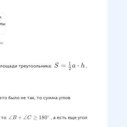
на
1
S
=
⋅
S
a
h
площади треугоольника: 
, 
2
=
\f
r
a
то было не так, то сумма углов 
c
{
∘
\
∠
+
∠
≥
18
0
 то 
, а есть еще угол 
B
C
1
a