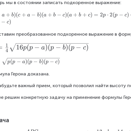
рь мы в состоянии записать подкоренное выражение:
=
−
+
)
(
+
−
)
(
+
−
)
(
+
+
)
=
2
⋅
2
(
−
)
a
b
c
a
b
a
b
c
a
b
c
p
p
c
−
)
c
+
тавим преобразованное подкоренное выражение в форм
+
1
=
16
(
−
)
(
−
)
(
−
)
p
p
a
p
b
p
c
4
=
(
−
)
(
−
)
(
−
)
p
p
a
p
b
p
c
=
ула Герона доказана.
абудьте важный прием, который позволил найти высоту п
е решим конкретную задачу на применение формулы Гер
=
ача