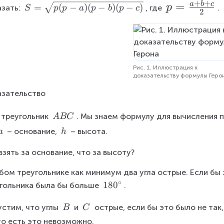
+
+
p
=
a
b
c
el
=
=
=
S
=
(
−
)
(
−
)
(
−
)
p
зать: 
, где 
.
S
p
p
a
p
b
p
c
2
t
c
a
b
=
=
a
\
\f
A
s
r
B
q
a
C
rt
Рис. 1. Иллюстрация к
c
{
доказательству формулы Геро
p
{
зательство
(
a
p
\
+
 треугольник 
. Мы знаем формулу для вычисления 
A
BC
-
\
\
\
b
 – основание, 
 – высота.
a
h
a
A
\
\
+
)
B
взять за основание, что за высоту?
a
h
(
c
C
p
бом треугольнике как минимум два угла острые. Если бы э
}
-
∘
1
18
0
гольника была бы больше 
.
{
b
8
2
)
\
\
стим, что углы 
 и 
 острые, если бы это было не так,
0
B
C
(
}
\
\
^
 то есть это невозможно.