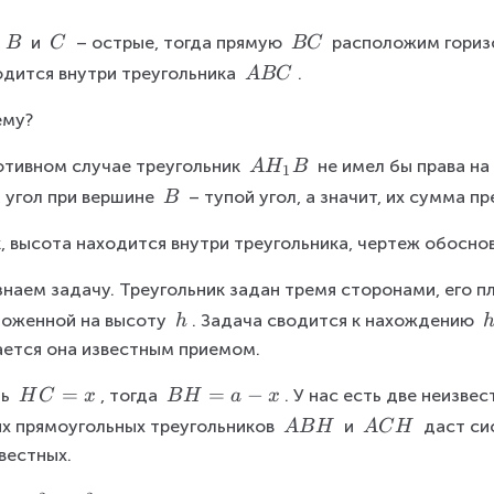
p
B
C
\
-
c
\
\
\
 
 и 
 – острые, тогда прямую 
 расположим гориз
B
C
BC
c)
i
\
\
\
\
одится внутри треугольника 
.
A
BC
}
r
B
C
B
\
c
C
ему?
A
B
A
отивном случае треугольник 
 не имел бы права на 
A
H
B
1
C
H
\
, угол при вершине 
 – тупой угол, а значит, их сумма п
B
_
\
1
, высота находится внутри треугольника, чертеж обосно
B
B
наем задачу. Треугольник задан тремя сторонами, его п
\
ноженной на высоту 
. Задача сводится к нахождению 
h
\
ется она известным приемом.
h
H
=
B
=
−
ь 
, тогда 
. У нас есть две неизвес
H
C
x
B
H
a
x
C
H
\
\
х прямоугольных треугольников 
 и 
 даст си
A
B
H
A
C
H
=
=
\
\
вестных.
x
a
A
A