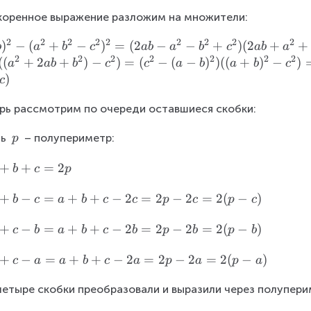
оренное выражение разложим на множители:
2
2
2
2
2
2
2
2
2
)
−
(
+
−
)
=
(
2
−
−
+
)
(
2
+
+
b
a
b
c
ab
a
b
c
ab
a
2
2
2
2
2
2
2
((
+
2
+
)
−
)
=
(
−
(
−
)
)
((
+
)
−
)
a
ab
b
c
c
a
b
a
b
c
)
c
рь рассмотрим по очереди оставшиеся скобки:
\
ь 
 – полупериметр:
p
\
+
+
=
2
p
b
c
p
+
−
=
+
+
−
2
=
2
−
2
=
2
(
−
)
b
c
a
b
c
c
p
c
p
c
+
−
=
+
+
−
2
=
2
−
2
=
2
(
−
)
c
b
a
b
c
b
p
b
p
b
+
−
=
+
+
−
2
=
2
−
2
=
2
(
−
)
c
a
a
b
c
a
p
a
p
a
+
четыре скобки преобразовали и выразили через полупери