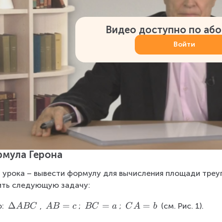
Видео доступно по аб
Войти
мула Герона
 урока – вывести формулу для вычисления площади треуго
ть следующую задачу:
\
Δ
A
=
B
=
C
=
: 
, 
; 
; 
 (см. Рис. 1).
A
BC
A
B
c
BC
a
C
A
b
D
B
C
A