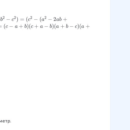
2
2
2
2
−
)
=
(
−
(
−
2
+
b
c
c
a
ab
=
(
−
+
)
(
+
−
)
(
+
−
)
(
+
c
a
b
c
a
b
a
b
c
a
метр.