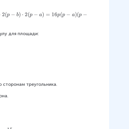
⋅
2
(
−
)
⋅
2
(
−
)
=
16
(
−
)
(
−
p
b
p
a
p
p
a
p
улу для площади:
о сторонам треугольника.
она.