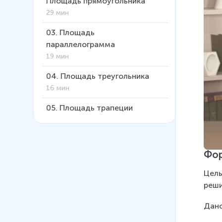
Площадь прямоугольника
29 мин
03
.
Площадь
параллелограмма
19 мин
04
.
Площадь треугольника
16 мин
05
.
Площадь трапеции
29 мин
06
.
Формулировка и
доказательство теоремы
Фор
Пифагора
Цель
15 мин
реши
07
.
Формула Герона для
Дано
нахождения площади
треугольника