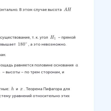
}
n
{
gl
\
онтально. В этом случае высота 
A
H
e
2
\
B
A
}
+
H
a
\
\
a
H
существование, т. к. угол 
 – прямой 
H
1
c
n
_
∘
1
18
0
ревышает 
, а это невозможно.
gl
1
d
8
e
ван.
0
o
C
^
t
\
лощадь равняется половине основания 
\
a
\
h
\
g
\
 – высоты – по трем сторонам, и 
h
c
a
e
\
i
q
h
r
1
\
\
тные: 
 и 
. Теорема Пифагора для 
h
x
c
8
\
\
стему уравнений относительно этих 
0
h
x
^