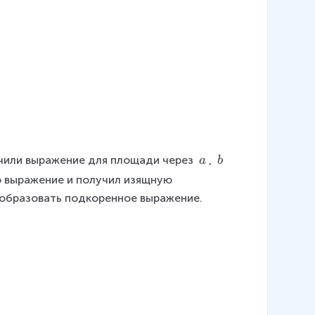
\
\
учили выражение для площади через 
, 
a
b
\
\
то выражение и получил изящную 
a
b
еобразовать подкоренное выражение.