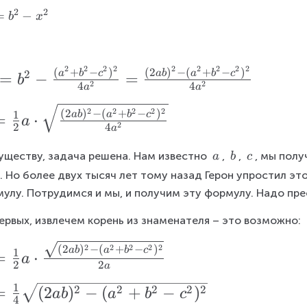
^
2
2
=
−
2
b
x
2
2
2
2
2
2
2
2
2
(
+
−
)
(
2
)
−
(
+
−
)
2
a
b
c
ab
a
b
c
=
−
=
b
2
2
4
4
a
a
2
2
2
2
2
(
2
)
−
(
+
−
)
1
ab
a
b
c
=
⋅
a
2
2
4
a
\
\
\
уществу, задача решена. Нам известно 
, 
, 
, мы пол
a
b
c
\
\
\
. Но более двух тысяч лет тому назад Герон упростил э
a
b
c
улу. Потрудимся и мы, и получим эту формулу. Надо пр
ервых, извлечем корень из знаменателя – это возможно:
2
2
2
2
2
(
2
)
−
(
+
−
)
ab
a
b
c
1
=
⋅
a
2
2
a
1
=
(
2
)
−
(
+
−
)
2
2
2
2
2
ab
a
b
c
4