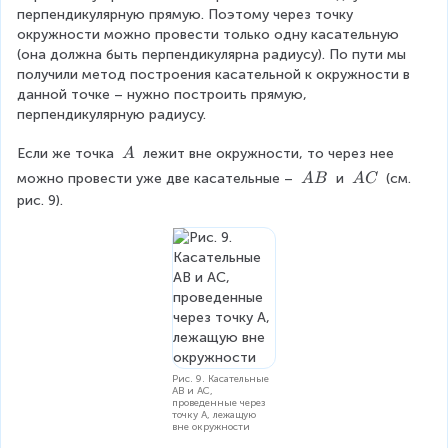
перпендикулярную прямую. Поэтому через точку 
окружности можно провести только одну касательную 
(она должна быть перпендикулярна радиусу). По пути мы 
получили метод построения касательной к окружности в 
данной точке – нужно построить прямую, 
перпендикулярную радиусу.
\
Если же точка 
 лежит вне окружности, то через нее 
A
\
\
\
можно провести уже две касательные – 
 и 
 (см. 
A
B
A
C
A
\
\
рис. 9).
A
A
B
C
Рис. 9. Касательные
AB и AC,
проведенные через
точку A, лежащую
вне окружности