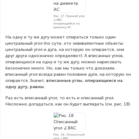
g
r
e
Рис. 17. Прямой угол
∠ABC,
e
опирающийся на
диаметр AC
На одну и ту же дугу может опираться только один 
центральный угол (по сути, это эквивалентные объекты: 
центральный угол и дуга, на которую он опирается, они 
друг друга однозначно определяют). А вписанных углов, 
опирающихся на одну и ту же дугу, можно нарисовать 
бесконечно много. Но, как мы только что доказали, 
вписанный угол всегда равен половине дуги, на которую он 
опирается. Значит,
 вписанные углы, опирающиеся на 
одну дугу, равны.
Раз есть вписанный угол, то есть и описанный угол. 
Несложно догадаться, как он будет выглядеть (см. рис. 18).
Рис. 18. Описанный
угол ∠BAC