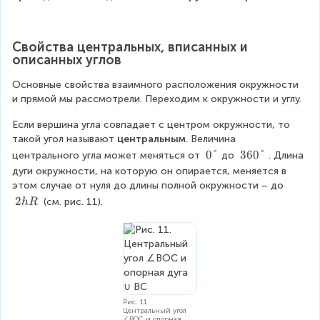
\
a
n
g
Свойства центральных, вписанных и 
le
описанных углов
C
Основные свойства взаимного расположения окружности 
=
и прямой мы рассмотрели. Переходим к окружности и углу.
9
0
Если вершина угла совпадает с центром окружности, то 
\
такой угол называют 
центральным
. Величина 
d
0
0°
3
360°
центрального угла может меняться от 
до 
. Длина 
e
\
6
дуги окружности, на которую он опирается, меняется в 
g
d
0
этом случае от нуля до длины полной окружности – до 
r
e
\
e
\
2
 (см. рис. 11).
h
R
g
d
e
\
r
e
2
e
g
h
e
r
R
e
e
Рис. 11.
Центральный угол
∠BOC и опорная