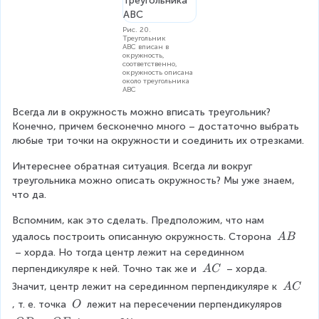
Рис. 20.
Треугольник
ABC вписан в
окружность,
соответственно,
окружность описана
около треугольника
ABC
Всегда ли в окружность можно вписать треугольник? 
Конечно, причем бесконечно много – достаточно выбрать 
любые три точки на окружности и соединить их отрезками.
Интереснее обратная ситуация. Всегда ли вокруг 
треугольника можно описать окружность? Мы уже знаем, 
что да.
Вспомним, как это сделать. Предположим, что нам 
\
удалось построить описанную окружность. Сторона 
A
B
\
 – хорда. Но тогда центр лежит на серединном 
A
\
перпендикуляре к ней. Точно так же и 
 – хорда. 
A
C
B
\
\
Значит, центр лежит на серединном перпендикуляре к 
A
C
A
\
\
, т. е. точка 
 лежит на пересечении перпендикуляров 
O
C
A
\