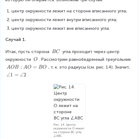
центр окружности лежит на стороне вписанного угла;
центр окружности лежит внутри вписанного угла;
центр окружности лежит вне вписанного угла.
Случай 1.
\
Итак, пусть сторона 
 угла проходит через центр 
BC
\
\
окружности 
. Рассмотрим равнобедренный треугольник 
O
B
\
A
:
=
, т. к. это радиусы (см. рис. 14). Значит, 
A
OB
A
O
BO
C
O
O
\
∠1
=
∠2
.
B
a
:
n
A
g
O
le
=
1
B
=
O
\
a
Рис. 14. Центр
окружности O лежит
n
на стороне BC угла
g
∠ABC