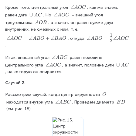
le
\
∠
Кроме того, центральный угол 
, как мы знаем, 
A
OC
2
a
\
∪
\
∠
равен дуге 
. Но 
 – внешний угол 
A
C
A
OC
n
c
a
\
треугольника 
, а значит, он равен сумме двух 
A
OB
g
u
n
\
внутренних, не смежных с ним, т. е. 
le
p
g
A
1
\
A
\
∠
=
∠
+
∠
∠
=
∠
, откуда 
A
OC
~
A
BO
le
B
A
O
A
BO
A
OC
O
2
a
O
a
A
A
.
B
n
C
n
C
O
g
g
C
\
∠
Итак, вписанный угол 
 равен половине 
A
BC
le
le
a
\
∠
\
∪
центрального угла 
, а значит, половине дуги 
A
OC
A
C
A
A
n
a
c
, на которую он опирается. 
B
O
g
n
u
O
C
le
Случай 2.
g
p
=
=
A
le
~
{
\
B
\
Рассмотрим случай, когда центр окружности 
A
O
A
\
a
C
\
O
C
\
∠
\
 находится внутри угла 
. Проведем диаметр 
L
A
BC
B
D
n
O
C
a
\
a
 (см. рис. 15).
g
n
B
r
le
g
D
g
A
le
e
B
A
\
O