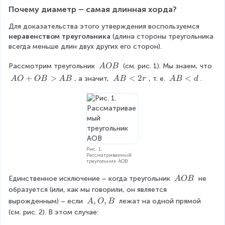
Почему диаметр – самая длинная хорда?
Для доказательства этого утверждения воспользуемся 
неравенством треугольника
 (длина стороны треугольника 
всегда меньше длин двух других его сторон).
\
Рассмотрим треугольник 
 (см. рис. 1). Мы знаем, что 
A
OB
\
A
+
>
A
<
2
A
<
, а значит, 
, т. е. 
.
A
O
OB
A
B
A
B
r
A
B
d
A
O
B
B
O
+
<
<
B
O
2
d
B
r
>
A
B
Рис. 1.
Рассматриваемый
треугольник AOB
\
Единственное исключение – когда треугольник 
 не 
A
OB
\
образуется (или, как мы говорили, он является 
A
A
,
,
вырожденным) – если 
 лежат на одной прямой 
A
O
B
O
,
(см. рис. 2). В этом случае:
B
O