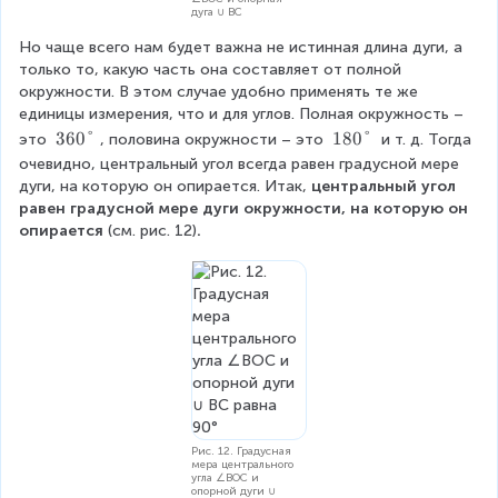
дуга ∪ BC
Но чаще всего нам будет важна не истинная длина дуги, а 
только то, какую часть она составляет от полной 
окружности. В этом случае удобно применять те же 
единицы измерения, что и для углов. Полная окружность – 
3
360°
1
180°
это 
, половина окружности – это 
 и т. д. Тогда 
6
8
очевидно, центральный угол всегда равен градусной мере 
0
0
дуги, на которую он опирается. Итак,
 центральный угол 
\
\
равен градусной мере дуги окружности, на которую он 
d
d
опирается 
(см. рис. 12)
.
e
e
g
g
r
r
e
e
e
e
Рис. 12. Градусная
мера центрального
угла ∠BOC и
опорной дуги ∪