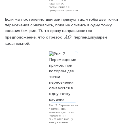
Рис. 6. Точка
касания A,
соединенная с
центром окружности
Если мы постепенно двигали прямую так, чтобы две точки 
пересечения сближались, пока не слились в одну точку 
касания (см. рис. 7), то сразу напрашивается 
\
предположение, что отрезок 
 перпендикулярен 
A
O
\
касательной.
A
O
Рис. 7. Перемещение
прямой, при
котором две точки
пересечения
сливаются в одну
точку касания