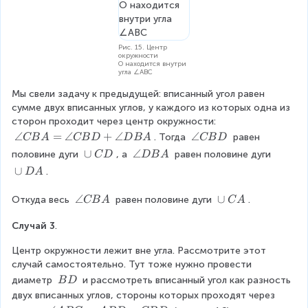
B
fr
+
C
a
\
c
a
{
Рис. 15. Центр
n
окружности
1
O находится внутри
g
угла ∠ABC
}
le
{
B
Мы свели задачу к предыдущей: вписанный угол равен 
2
A
сумме двух вписанных углов, у каждого из которых одна из 
}
O
сторон проходит через центр окружности: 
}
\
∠
=
∠
+
∠
\
∠
. Тогда 
 равен 
CB
A
CB
D
D
B
A
CB
D
\
a
a
\
∪
\
∠
половине дуги 
, а 
 равен половине дуги 
C
D
D
B
A
a
n
n
c
a
\
∪
n
.
D
A
g
g
u
n
c
g
le
le
p
g
u
\
∠
\
∪
le
Откуда весь 
 равен половине дуги 
. 
CB
A
C
A
C
C
~
le
p
a
c
A
B
B
C
D
~
Случай 3
.
n
u
O
A
D
D
B
D
g
p
C
=
A
Центр окружности лежит вне угла. Рассмотрите этот 
A
le
~
\
случай самостоятельно. Тут тоже нужно провести 
C
C
a
\
диаметр 
 и рассмотреть вписанный угол как разность 
B
D
B
A
n
\
A
двух вписанных углов, стороны которых проходят через 
g
B