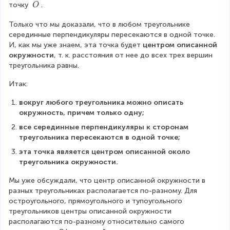
\
\
точку 
.
O
O
=
B
\
C
O
C
Только что мы доказали, что в любом треугольнике 
O
)
C
серединные перпендикуляры пересекаются в одной точке. 
)
И, как мы уже знаем, эта точка будет 
центром описанной 
окружности
, т. к. расстояния от нее до всех трех вершин 
треугольника равны.
Итак:
вокруг любого треугольника можно описать 
окружность, причем только одну;
все серединные перпендикуляры к сторонам 
треугольника пересекаются в одной точке;
эта точка является центром описанной около 
треугольника окружности.
Мы уже обсуждали, что центр описанной окружности в 
разных треугольниках располагается по-разному. Для 
остроугольного, прямоугольного и тупоугольного 
треугольников центры описанной окружности 
располагаются по-разному относительно самого 