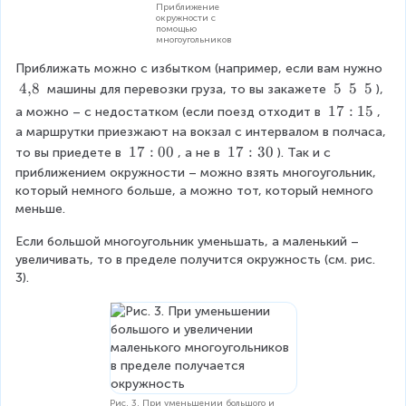
Приближение
окружности с
помощью
многоугольников
Приближать можно с избытком (например, если вам нужно 
4
4
,
8
\
5
\
5
\
5
 машины для перевозки груза, то вы закажете 
), 
{
\
\
\
1
17
:
15
а можно – с недостатком (если поезд отходит в 
, 
,
5
5
5
7
а маршрутки приезжают на вокзал с интервалом в полчаса, 
}
:
1
17
:
00
1
17
:
30
то вы приедете в 
, а не в 
). Так и с 
8
1
7
7
приближением окружности – можно взять многоугольник, 
5
:
:
который немного больше, а можно тот, который немного 
0
3
меньше.
0
0
Если большой многоугольник уменьшать, а маленький – 
увеличивать, то в пределе получится окружность (см. рис. 
3).
Рис. 3. При уменьшении большого и