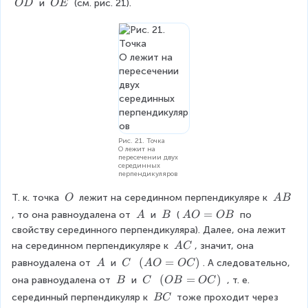
\
\
 и 
 (см. рис. 21).
O
D
OE
C
O
\
\
O
O
D
E
Рис. 21. Точка
O лежит на
пересечении двух
серединных
перпендикуляров
\
\
Т. к. точка 
 лежит на серединном перпендикуляре к 
O
A
B
\
\
\
\
A
=
, то она равноудалена от 
 и 
 (
 по 
A
B
A
O
OB
O
A
\
\
O
свойству серединного перпендикуляра). Далее, она лежит 
B
A
B
=
\
на серединном перпендикуляре к 
, значит, она 
A
C
O
\
\
\
(
(
=
)
равноудалена от 
 и 
. А следовательно, 
A
C
A
O
OC
B
A
\
\
A
\
\
(
(
=
)
она равноудалена от 
 и 
 , т. е. 
B
C
OB
OC
C
A
C
O
\
\
O
\
серединный перпендикуляр к 
 тоже проходит через 
BC
=
B
C
B