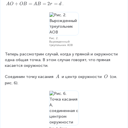
,
A
+
=
=
2
=
.
A
O
OB
A
B
r
d
B
O
+
O
B
=
A
Рис. 2.
Вырожденный
B
треугольник AOB
=
Теперь рассмотрим случай, когда у прямой и окружности 
2
одна общая точка. В этом случае говорят, что прямая 
r
касается окружности.
=
d
\
\
Соединим точку касания 
 и центр окружности 
 (см. 
A
O
\
\
рис. 6).
A
O