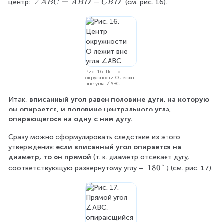
\
∠
=
−
центр: 
 (см. рис. 16).
A
BC
A
B
D
CB
D
le
D
a
C
n
B
g
D
le
+
A
\
B
a
C
Рис. 16. Центр
n
окружности O лежит
=
g
вне угла ∠ABC
A
le
Итак,
 вписанный угол равен половине дуги, на которую 
B
D
он опирается, и половине центрального угла, 
D
B
опирающегося на одну с ним дугу.
-
A
C
Сразу можно сформулировать следствие из этого 
B
утверждения: 
если вписанный угол опирается на 
D
диаметр, то он прямой
 (т. к. диаметр отсекает дугу, 
1
180°
соответствующую развернутому углу – 
) (см. рис. 17).
8
0
\
d
e