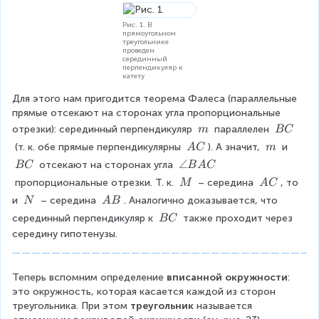
A
A
B
Рис. 1. В
прямоугольном
треугольнике
проведен
серединный
перпендикуляр к
катету
Для этого нам пригодится теорема Фалеса (параллельные 
прямые отсекают на сторонах угла пропорциональные 
\
\
отрезки): серединный перпендикуляр 
 параллелен 
m
BC
\
\
\
\
 (т. к. обе прямые перпендикулярны 
). А значит, 
 и 
A
C
m
m
B
\
\
\
\
∠
 отсекают на сторонах угла 
BC
B
A
C
C
A
m
\
a
\
\
 пропорциональные отрезки. Т. к. 
 – середина 
, то 
M
A
C
C
B
n
\
\
\
\
и 
 – середина 
. Аналогично доказывается, что 
N
A
B
C
g
M
A
\
\
\
серединный перпендикуляр к 
 также проходит через 
BC
le
C
N
A
\
середину гипотенузы.
B
B
B
A
C
C
Теперь вспомним определение 
вписанной окружности
: 
это окружность, которая касается каждой из сторон 
треугольника. При этом 
треугольник
 называется 