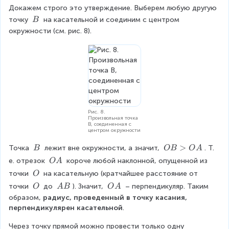
Докажем строго это утверждение. Выберем любую другую 
\
точку 
 на касательной и соединим с центром 
B
\
окружности (см. рис. 8).
B
Рис. 8.
Произвольная точка
B, соединенная с
центром окружности
\
O
>
Точка 
 лежит вне окружности, а значит, 
. Т. 
B
OB
O
A
\
B
\
е. отрезок 
 короче любой наклонной, опущенной из 
O
A
B
>
\
\
точки 
 на касательную (кратчайшее расстояние от 
O
O
O
\
\
\
\
точки 
 до 
). Значит, 
 – перпендикуляр. Таким 
O
A
B
O
A
A
A
O
\
\
\
образом, 
радиус, проведенный в точку касания, 
O
A
O
перпендикулярен касательной
.
B
A
Через точку прямой можно провести только одну 