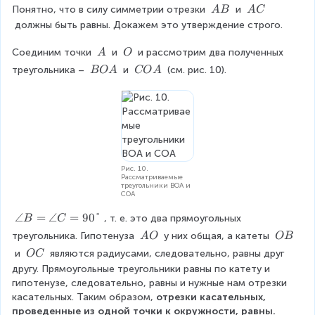
\
\
Понятно, что в силу симметрии отрезки 
 и 
A
B
A
C
\
\
 должны быть равны. Докажем это утверждение строго.
A
A
B
C
\
\
Соединим точки 
 и 
 и рассмотрим два полученных 
A
O
\
\
\
\
треугольника – 
 и 
 (см. рис. 10).
BO
A
CO
A
A
O
\
\
B
C
O
O
A
A
Рис. 10.
Рассматриваемые
треугольники BOA и
COA
\
∠
=
∠
=
90°
, т. е. это два прямоугольных 
B
C
a
\
\
треугольника. Гипотенуза 
 у них общая, а катеты 
A
O
OB
n
\
\
\
 и 
 являются радиусами, следовательно, равны друг 
OC
g
A
O
\
другу. Прямоугольные треугольники равны по катету и 
le
O
B
O
гипотенузе, следовательно, равны и нужные нам отрезки 
B
C
касательных. Таким образом,
 отрезки касательных, 
=
проведенные из одной точки к окружности, равны.