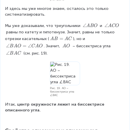
И здесь мы уже многое знаем, осталось это только 
систематизировать.
\
∠
\
∠
Мы уже доказывали, что треугольники 
 и 
A
BO
A
CO
a
a
 равны по катету и гипотенузе. Значит, равны не только 
n
n
A
=
отрезки касательных (
), но и 
A
B
A
C
g
g
B
\
∠
=
∠
\
. Значит, 
 – биссектриса угла 
B
A
O
C
A
O
A
O
le
le
=
a
\
\
∠
 (см. рис. 19).
B
A
C
A
A
A
n
A
a
B
C
C
g
O
n
O
O
le
g
B
le
A
B
O
A
Рис. 19. AO –
=
биссектриса угла
C
∠BAC
\
a
Итак,
 центр окружности лежит на биссектрисе 
n
описанного угла.
g
le
C