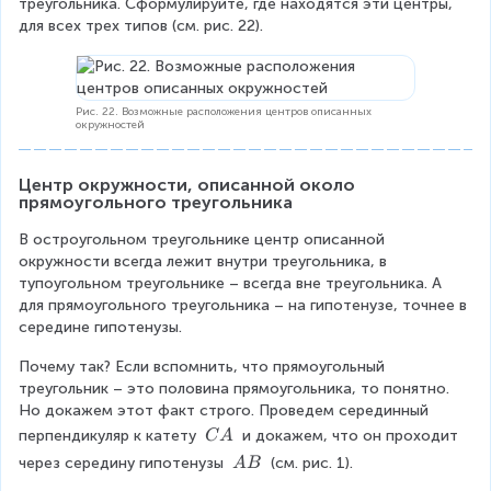
треугольника. Сформулируйте, где находятся эти центры, 
для всех трех типов (см. рис. 22).
Рис. 22. Возможные расположения центров описанных
окружностей
Центр окружности, описанной около 
прямоугольного треугольника
В остроугольном треугольнике центр описанной 
окружности всегда лежит внутри треугольника, в 
тупоугольном треугольнике – всегда вне треугольника. А 
для прямоугольного треугольника – на гипотенузе, точнее в 
середине гипотенузы.
Почему так? Если вспомнить, что прямоугольный 
треугольник – это половина прямоугольника, то понятно. 
Но докажем этот факт строго. Проведем серединный 
\
перпендикуляр к катету 
 и докажем, что он проходит 
C
A
\
\
через середину гипотенузы 
 (см. рис. 1).
A
B
C
\