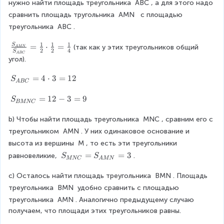
a
}
нужно найти площадь треугольника 
ABC
, а для этого надо 
_
A
C
C
c
=
сравнить площадь тругольника 
AMN
  с площадью 
1
B
}
_
{
\
B
треугольника 
ABC
.
C
}
1
4
fr
}
}
=
B
}
a
1
1
1
}
\f
=
⋅
=
S
}
\
_
(так как у этих треугольников общий 
A
MN
{
2
2
4
c
S
A
BC
=
ra
=
fr
1
угол).
6
{
\
c
\
a
B
}
2
fr
{
fr
c
}
S
=
4
⋅
3
=
12
S
=
}
A
BC
a
S
a
{
}
_
\
{
c
_
c
2
=
{
S
=
12
−
3
=
9
S
fr
3
BMNC
{
{
{
}
1
A
_
a
}
3
A
1
{
B
{
b) Чтобы найти площадь треугольника 
MNC
, сравним его с 
c
}
M
}
3
C
B
{
треугольником 
AMN
. У них одинаковое основание и 
{
N
{
}
}
M
1
высота из вершины 
M
, то есть эти треугольники 
3
}
3
=
N
}
S
=
=
3
}
равновеликие, 
.
}
S
S
}
4
C
MNC
A
MN
{
_
=
{
\
}
3
{
1
c) Осталось найти площадь треугольника 
BMN
. Площадь 
S
c
=
}
M
_
треугольника 
d
BMN
 удобно сравнить с площадью 
1
N
{
o
2-
треугольника 
AMN
. Аналогично предыдущему случаю 
C
A
t
3
получаем, что площади этих треугольников равны.
}
B
3
=