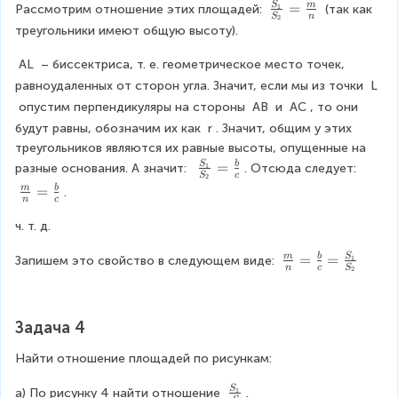
n
c
\f
=
S
m
1
Рассмотрим отношение этих площадей: 
 (так как 
S
n
2
+
{
r
треугольники имеют общую высоту).
\f
b
a
r
}
c
AL
 – биссектриса, т. е. геометрическое место точек, 
a
{
{
равноудаленных от сторон угла. Значит, если мы из точки 
L
c
c
S
 опустим перпендикуляры на стороны 
AB
 и 
AC
, то они 
{
}
_
будут равны, обозначим их как 
r
. Значит, общим у этих 
1
1
треугольников являются их равные высоты, опущенные на 
}
}
\
=
S
b
{
{
1
разные основания. А значит:  
. Отсюда следует: 
S
c
2
fr
2
S
\f
=
m
b
.
n
c
a
}
_
r
c
a
2
ч. т. д.
a
{
\
}
c
S
c
=
\f
=
=
S
m
b
1
Запишем это свойство в следующем виде: 
{
n
c
S
2
_
d
\f
r
m
1
o
r
a
}
}
t
a
c
{
Задача 4
{
k
c
{
n
S
+
{
m
}
Найти отношение площадей по рисункам:
_
\f
m
}
=
2
r
}
{
\f
\
S
1
a) По рисунку 4 найти отношение 
.