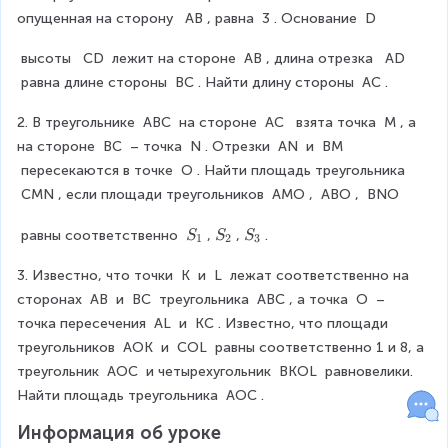
=
B
опущенная на сторону  
AB
, равна 
3
. Основание 
D
\
=
fr
3
 высоты  
CD
 лежит на стороне 
AB
, длина отрезка  
AD
a
c
 равна длине стороны 
BC
. Найти длину стороны 
AC
.
{
S
2. В треугольнике 
ABC
 на стороне 
AC
  взята точка 
M
, а 
-
на стороне 
BC
 – точка 
N
. Отрезки 
AN
 и 
BM
(
 пересекаются в точке 
O
. Найти площадь треугольника 
\
CMN
, если площади треугольников 
AMO
, 
ABO
, 
BNO
fr
a
S
S
S
 равны соответственно 
,
,
.
S
S
S
1
2
3
c
_
_
_
{
1
2
3
3. Известно, что точки 
K
 и 
L
 лежат соответственно на 
6
сторонах 
AB
 и 
BC
 треугольника 
ABC
, а точка 
O
 – 
}
{
точка пересечения 
AL
 и 
KC
. Известно, что площади 
2
треугольников 
AOK
 и 
COL
 равны соответственно 1 и 8, а 
5
треугольник 
AOC
 и четырехугольник 
BKOL
 равновелики. 
}
Найти площадь треугольника 
AOC
.
+
\
Информация об уроке
fr