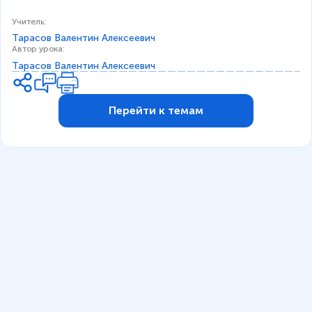
a
c
Учитель
:
{
Тарасов Валентин Алексеевич
Автор урока
:
3
}
Тарасов Валентин Алексеевич
{
1
0
Перейти к темам
}
+
\
fr
a
c
{
1
}
{
5
}
)
S