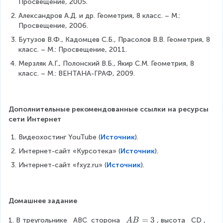
=
Просвещение, 2005.
}
a
a
\
{
c
c
Александров А.Д. и др. Геометрия, 8 класс. – М.: 
fr
2
{
{
Просвещение, 2006.
a
}
1
S
Бутузов В.Ф., Кадомцев С.Б., Прасолов В.В. Геометрия, 8 
c
=
}
-
класс. – М.: Просвещение, 2011.
{
\
{
(
6
fr
2
Мерзляк А.Г., Полонский В.Б., Якир С.М. Геометрия, 8 
S
}
a
}
класс. – М.: ВЕНТАНА-ГРАФ, 2009.
_
{
c
=
1
2
{
\
+
5
3
fr
S
Дополнительные рекомендованные ссылки на ресурсы 
}
}
a
_
сети Интернет
{
c
2
1
{
+
Видеохостинг YouTube (
Источник
).
0
1
S
Интернет-сайт «Курсотека» (
Источник
).
}
}
_
{
3
Интернет-сайт «fxyz.ru» (
Источник
).
5
)
}
}
{
Домашнее задание
S
}
A
=
3
1. В треугольнике  
ABC
 сторона  
, высота  
CD
, 
A
B