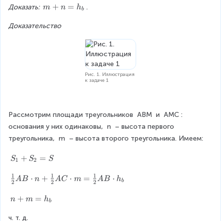
er
er
_
_
m
+
=
Доказать: 
.
m
n
h
b
p
p
1
1
+
A
A
\
\
Доказательство
n
B
C
p
p
=
e
e
h
r
r
_
p
p
b
A
h
Рис. 1. Иллюстрация
к задаче 1
B
_
b
Рассмотрим площади треугольников 
ABM
 и 
AMC
: 
основания у них одинаковы, 
n
 – высота первого 
треугольника, 
m
 – высота второго треугольника. Имеем:
S
+
=
S
S
S
1
2
_
1
1
1
1
\f
⋅
+
⋅
=
⋅
A
B
n
A
C
m
A
B
h
b
2
2
2
+
r
S
a
n
+
=
n
m
h
b
_
c
+
2
{
ч. т. д.
m