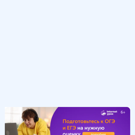
}
{
S
}
=
(
1
-
(
\
fr
a
c
{
6
}
{
2
5
}
+
\
fr