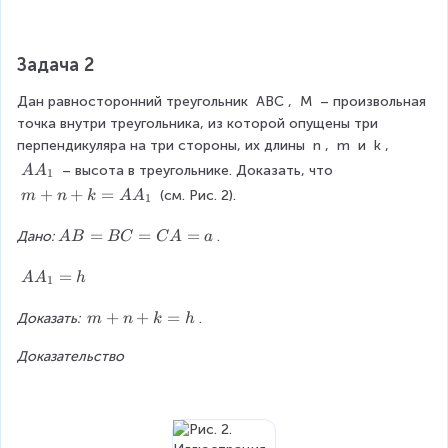
=
1
=
S
}
h
{
_
Задача 2
2
b
}
Дан равносторонний треугольник 
ABC
, 
M
 – произвольная 
A
точка внутри треугольника, из которой опущены три 
B
перпендикуляра на три стороны, их длины 
n
, 
m
 и 
k
, 
\
A
 – высота в треугольнике. Доказать, что 
A
A
c
1
A
d
m
+
+
=
 (см. Рис. 2).
m
n
k
A
A
1
_
o
+
1
t
n
A
=
=
=
Дано:
.
A
B
BC
C
A
a
n
+
B
+
k
=
A
=
A
A
h
1
\f
=
B
A
r
A
C
_
m
+
+
=
Доказать: 
.
m
n
k
h
a
A
=
1
+
c
_
C
=
Доказательство
n
{
1
A
h
+
1
=
k
}
a
=
{
h