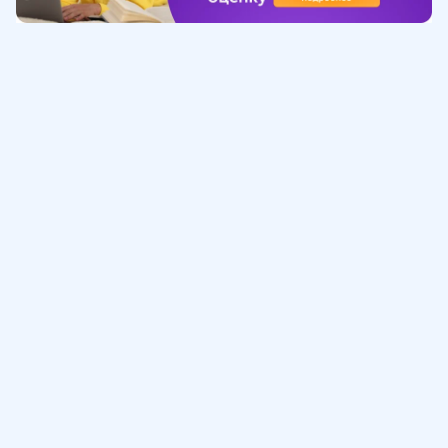
a
c
{
3
}
{
Обучение
1
0
ИнтернетУрок
}
+
\
Помощь
fr
a
c
© ИнтернетУрок, 2009-
2026
{
8 (800) 775-41-21
info@interneturok.ru
1
101 000, г. Москва а/я 711 ООО «ИНТЕРДА»
}
{
Соглашение о пользовании сайтом
5
}
Сведения об образовательной программе
)
Политика в отношении обработки персональных данных
)