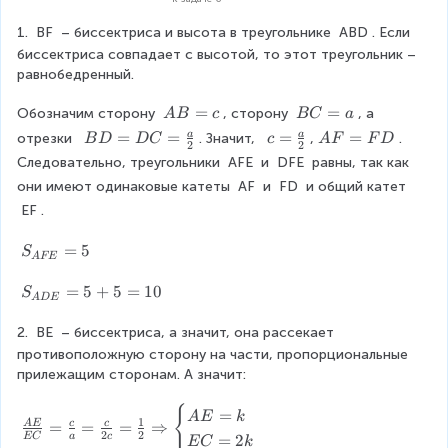
{
1. 
BF
 – биссектриса и высота в треугольнике 
ABD
. Если 
2
биссектриса совпадает с высотой, то этот треугольник – 
}
равнобедренный.
=
\f
A
=
B
=
Обозначим сторону 
, сторону 
, а 
A
B
c
BC
a
ra
B
C
c
B
=
=
c
=
A
=
a
a
отрезки  
. Значит,  
,
. 
B
D
D
C
c
A
F
F
D
2
2
=
=
{
D
=
F
Следовательно, треугольники 
AFE
 и 
DFE
 равны, так как 
c
a
1
=
\
=
они имеют одинаковые катеты 
AF
 и 
FD
 и общий катет 
}
D
fr
F
EF
.
{
C
a
D
4
=
c
S
=
5
S
}
\
{
A
FE
_
fr
a
{
S
=
5
+
5
=
10
S
a
}
A
D
E
A
_
c
{
F
{
2. 
BE
 – биссектриса, а значит, она рассекает 
{
2
E
A
противоположную сторону на части, пропорциональные 
a
}
}
D
прилежащим сторонам. А значит:
}
=
E
{
5
}
{
\
=
2
A
E
k
1
=
=
=
⇒
A
E
c
c
=
fr
2
2
}
EC
a
c
=
2
EC
k