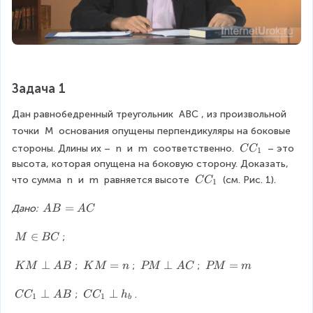
Задача 1
Дан равнобедренный треугольник 
ABC
, из произвольной 
точки 
M
 основания опущены перпендикуляры на боковые 
C
стороны. Длины их – 
n
 и 
m
 соответственно. 
 – это 
C
C
1
C
высота, которая опущена на боковую сторону. Доказать, 
_
C
что сумма 
n
 и 
m
 равняется высоте 
 (см. Рис. 1).
C
C
1
1
C
_
A
=
Дано: 
A
B
A
C
1
B
=
M
∈
;
M
BC
A
\i
C
n
K
⊥
K
=
P
⊥
P
=
; 
; 
; 
K
M
A
B
K
M
n
PM
A
C
PM
m
B
M
M
M
M
C
\
=
\
=
C
⊥
C
⊥
; 
.
C
C
A
B
C
C
h
1
1
b
p
n
p
m
C
C