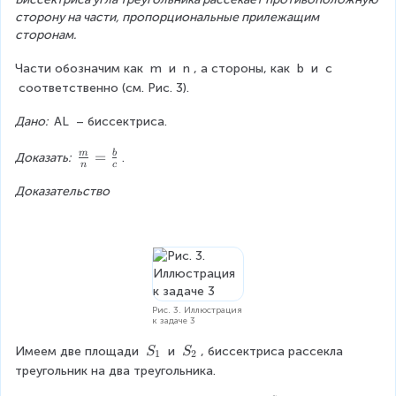
C
\
c
сторону на части, пропорциональные прилежащим 
A
c
d
сторонам.
}
d
o
+
o
t
Части обозначим как 
m
 и 
n
, а стороны, как 
b
 и 
c
S
t
h
 соответственно (см. Рис. 3).
_
h
=
{
_
\f
Дано: 
AL
 – биссектриса.
M
b
r
A
a
\f
=
m
b
Доказать: 
.
n
c
B
c
r
}
Доказательство
{
a
1
c
}
{
{
m
2
}
}
{
a
n
Рис. 3. Иллюстрация
\
}
к задаче 3
c
=
S
S
d
\f
Имеем две площади 
 и 
, биссектриса рассекла 
S
S
1
2
_
_
o
r
треугольник на два треугольника.
1
2
t
a