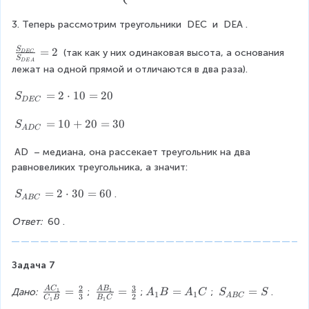
5
a
+
c
3. Теперь рассмотрим треугольники 
DEC
 и 
DEA
.
5
{
=
A
\
=
2
S
 (так как у них одинаковая высота, а основания 
D
EC
1
E
S
D
E
A
fr
лежат на одной прямой и отличаются в два раза).
0
}
a
{
c
S
=
2
⋅
10
=
20
S
E
D
EC
{
_
C
S
{
S
=
10
+
20
=
30
S
}
A
D
C
_
D
_
=
{
E
{
AD
 – медиана, она рассекает треугольник на два 
\
D
C
A
равновеликих треугольника, а значит:
fr
E
}
D
a
C
=
C
S
=
2
⋅
30
=
60
.
S
c
A
BC
}
2
}
_
{
}
\
=
{
Ответ:
60
.
c
{
c
1
A
}
S
d
0
B
{
_
o
+
C
a
Задача 7
{
t
2
}
}
D
1
0
2
3
=
\
\
=
=
A
=
S
=
A
C
A
B
1
1
Дано: 
; 
;
; 
.
=
A
B
A
C
S
S
1
1
A
BC
3
2
C
B
B
C
E
1
1
0
=
2
fr
fr
_
_
\