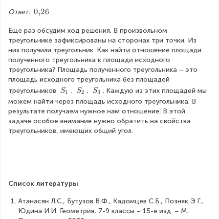
}
}
=
}
}
a
c
A
0
0
,
26
Ответ:
.
{
\
{
{
c
{
E
{
5
fr
1
S
{
S
=
Еще раз обсудим ход решения. В произвольном 
,
k
a
0
}
1
_
k
треугольнике зафиксированы на сторонах три точки. Из 
}
}
c
}
=
}
{
\
них получили треугольник. Как найти отношение площади 
2
\
{
S
\
{
A
\
полученного треугольника к площади исходного 
6
c
3
fr
5
_
E
треугольника? Площадь полученного треугольника – это 
d
}
a
}
1
C
площадь исходного треугольника без площадей 
o
{
c
S
B
=
S
S
S
треугольников 
, 
, 
. Каждую из этих площадей мы 
S
S
S
t
1
2
3
5
{
_
2
_
_
_
можем найти через площадь исходного треугольника. В 
\
}
2
1
k
1
2
3
результате получаем нужное нам отношение. В этой 
fr
\
}
C
\
задаче особое внимание нужно обратить на свойства 
a
c
{
_
e
треугольников, имеющих общий угол.
c
d
5
1
n
{
o
}
}
d
3
t
\
}
{
n
\
c
{
c
}
fr
d
S
a
{
a
o
Список литературы
}
s
5
c
t
=
e
n
Атанасян Л.С., Бутузов В.Ф., Кадомцев С.Б., Позняк Э.Г., 
{
\
\
s
}
Юдина И.И. Геометрия, 7-9 классы – 15-е изд. – М.: 
1
fr
fr
}