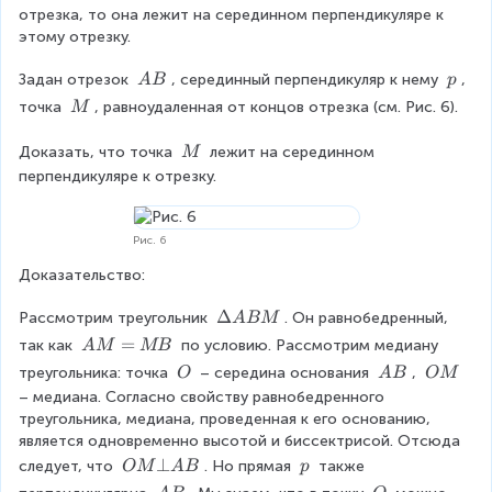
\
отрезка, то она лежит на серединном перпендикуляре к 
M
этому отрезку.
\
\
Задан отрезок 
, серединный перпендикуляр к нему 
, 
A
B
p
\
\
\
точка 
, равноудаленная от концов отрезка (см. Рис. 6).
M
A
p
\
B
M
\
Доказать, что точка 
 лежит на серединном 
M
\
перпендикуляре к отрезку.
M
Рис. 6
Доказательство:
\
Δ
Рассмотрим треугольник 
. Он равнобедренный, 
A
BM
D
A
=
так как 
 по условию. Рассмотрим медиану 
A
M
MB
el
M
\
\
\
треугольника: точка 
 – середина основания 
, 
O
A
B
OM
ta
=
\
\
\
– медиана. Согласно свойству равнобедренного 
A
M
O
A
O
треугольника, медиана, проведенная к его основанию, 
B
B
B
M
является одновременно высотой и биссектрисой. Отсюда 
M
O
⊥
\
следует, что 
. Но прямая 
 также 
OM
A
B
p
M
\