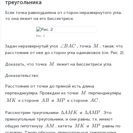
треугольника
Если точка равноудалена от сторон неразвернутого угла, 
то она лежит на его биссектрисе.
Рис. 2
\
∠
\
Задан неразвернутый угол 
, точка 
, такая, что 
B
A
C
M
a
\
расстояние от нее до сторон угла одинаковое (см. Рис. 2).
n
M
g
\
Доказать, что точка 
 лежит на биссектрисе угла.
M
le
\
B
Доказательство:
M
A
Расстояние от точки до прямой есть длина 
C
\
перпендикуляра. Проведем из точки 
 перпендикуляры 
M
\
\
\
\
\
 к стороне 
 и 
 к стороне 
.
M
K
A
B
MP
A
C
M
\
\
\
\
M
A
M
A
∆
∆
∆
∆
Рассмотрим треугольники 
 и 
. Это 
A
M
K
A
MP
K
B
P
C
A
A
прямоугольные треугольники, и они равны, т.к. имеют 
M
M
\
\
\
общую гипотенузу 
, катеты 
 и 
 равны по 
A
M
M
K
MP
K
P
\
\
\
условию. Таким образом, прямоугольные треугольники 