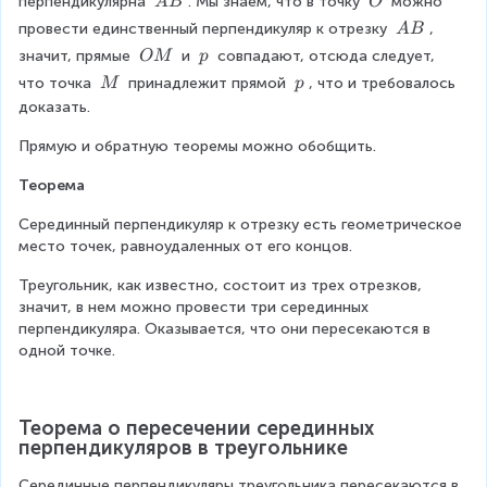
\
\
перпендикулярна 
. Мы знаем, что в точку 
 можно 
A
B
O
\
p
\
\
\
провести единственный перпендикуляр к отрезку 
, 
A
B
b
A
O
\
\
\
значит, прямые 
 и 
 совпадают, отсюда следует, 
OM
p
ot
B
A
\
\
\
A
\
что точка 
 принадлежит прямой 
, что и требовалось 
M
p
B
O
p
\
B
\
доказать.
M
M
p
Прямую и обратную теоремы можно обобщить.
Теорема
Серединный перпендикуляр к отрезку есть геометрическое 
место точек, равноудаленных от его концов.
Треугольник, как известно, состоит из трех отрезков, 
значит, в нем можно провести три серединных 
перпендикуляра. Оказывается, что они пересекаются в 
одной точке.
Теорема о пересечении серединных 
перпендикуляров в треугольнике
Серединные перпендикуляры треугольника пересекаются в 