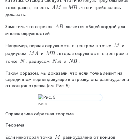
катетам. Отсюда следует, что гипотенузы треугольников 
O
O
ie
O
B
A
=
тоже равны, то есть 
, что и требовалось 
A
M
MB
A
B
s
M
доказать.
O
=
K
M
\
Заметим, что отрезок 
 является общей хордой для 
A
B
=
B
\
многих окружностей.
O
A
L
B
\
Например, первая окружность с центром в точке 
 и 
M
=
\
\
\
O
радиусом 
 и 
; вторая окружность с центром в 
M
A
MB
M
\
\
M
\
\
\
точке 
, радиусом 
 и 
.
N
N
A
NB
M
M
\
\
\
A
B
Таким образом, мы доказали, что если точка лежит на 
N
N
N
серединном перпендикуляре к отрезку, она равноудалена 
A
B
от концов отрезка (см. Рис. 5).
Рис. 5
Справедлива обратная теорема.
Теорема
\
Если некоторая точка 
 равноудалена от концов 
M