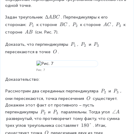
одной точке.
∆
∆
Задан треугольник 
. Перпендикуляры к его 
A
BC
A
P
\
P
\
P
сторонам: 
 к стороне 
, 
 к стороне 
, 
 к 
P
BC
P
A
C
P
1
2
3
B
_
\
_
\
_
\
стороне 
 (см. Рис. 7).
A
B
C
{
B
{
A
{
\
1
C
2
C
3
A
P
P
P
Доказать, что перпендикуляры 
, 
 и 
P
P
P
1
2
3
}
}
}
B
_
_
_
\
пересекаются в точке 
.
O
{
{
{
\
1
2
3
O
}
}
}
Рис. 7
Доказательство:
P
P
Рассмотрим два серединных перпендикуляра 
 и 
, 
P
P
2
3
_
_
\
они пересекаются, точка пересечения 
 существует. 
O
{
{
\
Докажем этот факт от противного – пусть 
2
3
O
P
P
\
∠
перпендикуляры 
 и 
 параллельны. Тогда угол 
P
P
A
2
3
}
}
_
_
a
 развернутый, что противоречит тому факту, что сумма 
{
{
n
1
180°
трех углов треугольника составляет 
. Итак, 
2
3
g
8
\
существует точка 
 пересечения двух из трех 
O