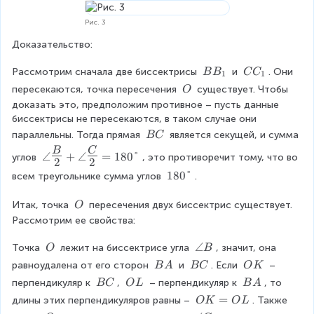
{
{
{
C
O
1
1
1
Рис. 3
}
}
}
Доказательство:
B
C
Рассмотрим сначала две биссектрисы 
 и 
. Они 
B
B
C
C
1
1
B
C
\
пересекаются, точка пересечения 
 существует. Чтобы 
O
_
_
\
доказать это, предположим противное – пусть данные 
{
{
O
биссектрисы не пересекаются, в таком случае они 
1
1
\
параллельны. Тогда прямая 
 является секущей, и сумма 
BC
}
}
\
\
B
C
∠
+
∠
=
180°
углов 
, это противоречит тому, что во 
B
2
2
a
1
180°
C
всем треугольнике сумма углов 
.
n
8
g
0
\
Итак, точка 
 пересечения двух биссектрис существует. 
O
le
°
\
Рассмотрим ее свойства:
{
O
\
\
\
∠
Точка 
 лежит на биссектрисе угла 
, значит, она 
O
B
L
\
a
a
\
\
\
равноудалена от его сторон 
 и 
. Если 
 – 
B
A
BC
O
K
O
n
r
\
\
\
\
\
\
перпендикуляр к 
, 
 – перпендикуляр к 
, то 
BC
O
L
B
A
g
g
B
B
O
\
\
\
O
=
длины этих перпендикуляров равны – 
. Также 
O
K
O
L
l
e
A
C
K
B
O
B