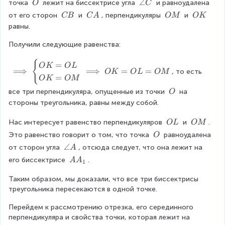
K
\
\
∠
e
точка 
 лежит на биссектрисе угла 
 и равноудалена 
O
C
\
C
L
A
=
\
a
B
fr
\
\
\
\
от его сторон 
 и 
, перпендикуляры 
 и 
CB
C
A
OM
O
K
O
O
n
a
\
\
\
\
равны.
L
g
c
C
C
O
O
l
{
Получили следующие равенства:
B
A
M
K
e
B
C
{
\i
}
=
O
K
O
L
⟹
⟹
=
=
, то есть 
O
K
O
L
OM
m
{
=
O
K
OM
pl
2
\
все три перпендикуляра, опущенные из точки 
 на 
O
ie
}
\
стороны треугольника, равны между собой.
s
}
O
\
+
\
\
Нас интересует равенство перпендикуляров 
 и 
. 
O
L
OM
b
\
\
\
e
\
a
Это равенство говорит о том, что точка 
 равноудалена 
O
O
O
gi
\
n
\
∠
от сторон угла 
, отсюда следует, что она лежит на 
A
L
M
n
O
g
a
A
его биссектрисе 
.
A
A
1
{
le
n
A
c
{
g
Таким образом, мы доказали, что все три биссектрисы 
_
as
\
le
треугольника пересекаются в одной точке.
{
es
L
A
1
}
a
Перейдем к рассмотрению отрезка, его серединного 
}
O
r
перпендикуляра и свойства точки, которая лежит на 
K