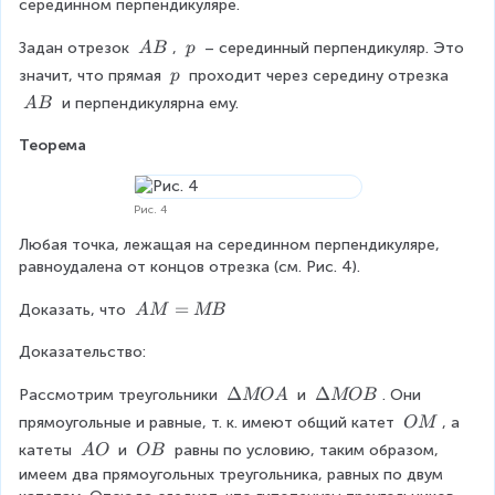
g
серединном перпендикуляре.
=
e
O
\
\
\
Задан отрезок 
, 
 – серединный перпендикуляр. Это 
A
B
p
L
fr
\
\
\
значит, что прямая 
 проходит через середину отрезка 
p
\
a
A
p
\
\
 и перпендикулярна ему.
A
B
\
c
B
p
\
O
{
Теорема
A
K
C
B
=
}
O
{
Рис. 4
M
2
\
}
Любая точка, лежащая на серединном перпендикуляре, 
e
}
равноудалена от концов отрезка (см. Рис. 4).
n
=
d
A
=
1
Доказать, что 
A
M
MB
{
M
8
c
Доказательство:
=
0
as
M
°
\
Δ
\
Δ
Рассмотрим треугольники 
 и 
. Они 
es
B
MO
A
MOB
D
D
}
\
прямоугольные и равные, т. к. имеют общий катет 
, а 
OM
el
el
\i
\
\
\
катеты 
 и 
 равны по условию, таким образом, 
A
O
OB
ta
ta
m
O
\
\
имеем два прямоугольных треугольника, равных по двум 
M
M
pl
M
A
O