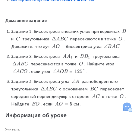
s
e
s
}
Домашнее задание
\i
\
Задание 1: биссектрисы внешних углов при вершинах 
m
B
\
pl
\
\
Δ
\
и 
 треугольника 
 пересекаются в точке 
. 
C
A
BC
O
B
ie
\
D
\
\
\
∠
Докажите, что луч 
 – биссектриса угла 
A
O
B
A
C
s
C
el
O
\
a
O
A
B
Задание 2: биссектрисы 
t
 и 
 треугольника 
A
A
B
B
1
1
A
n
A
A
B
a
\
Δ
\
 пересекаются в точке 
O
. Найдите угол 
g
A
BC
O
=
_
_
A
D
\
le
\
∠
\
∠
1
125°
, если угол 
= 
.
A
CO
A
OB
O
{
{
B
el
O
B
a
a
2
B
1
1
C
\
∠
Задание 3: биссектриса угла 
t
 равнобедренного 
A
A
n
n
5
=
}
}
a
a
C
\
Δ
\
треугольника 
g
g
 с основанием 
°
 пересекает 
A
BC
BC
O
n
A
D
\
le
le
\
\
серединный перпендикуляр к стороне 
 в точке 
. 
A
C
O
C
g
B
el
B
A
A
\
\
\
A
=
5
см
Найдите 
, если 
.
BO
A
O
le
C
t
C
C
O
A
O
\
O
A
a
O
B
C
Информация об уроке
B
=
A
O
5
B
~
Учитель
:
C
с