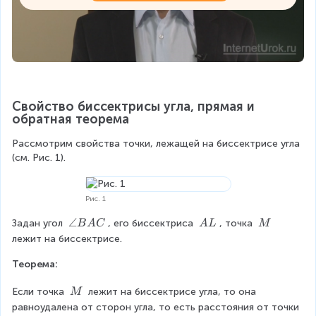
Свойство биссектрисы угла, прямая и 
обратная теорема
Рассмотрим свойства точки, лежащей на биссектрисе угла 
(см. Рис. 1).
Рис. 1
\
∠
\
\
Задан угол 
, его биссектриса 
, точка 
B
A
C
A
L
M
a
\
\
лежит на биссектрисе.
n
A
M
Теорема:
g
L
le
\
Если точка 
 лежит на биссектрисе угла, то она 
B
M
\
A
равноудалена от сторон угла, то есть расстояния от точки 