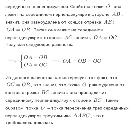
}
}
le
0
\
\
серединных перпендикуляров. Свойства точки 
: она 
O
A
°
O
\
\
лежит на серединном перпендикуляре к стороне 
, 
A
B
O
\
\
значит, она равноудалена от концов отрезка 
: 
A
B
A
\
O
=
. Также она лежит на серединном 
O
A
OB
B
A
A
\
O
=
перпендикуляре к стороне 
, значит, 
. 
A
C
O
A
OC
B
=
\
A
Получили следующие равенства:
O
A
=
B
C
O
{
\i
=
O
A
OB
⟹
⟹
=
=
O
A
OB
OC
C
m
=
O
A
OC
pl
ie
Из данного равенства нас интересует тот факт, что 
s
O
=
\
, это значит, что точка 
 равноудалена от 
OC
OB
O
\
C
\
\
концов отрезка 
, значит, она принадлежит 
BC
b
=
O
\
e
\
серединному перпендикуляру к стороне 
. Таким 
BC
O
B
gi
\
\
образом, точка 
 – точка пересечения трех серединных 
O
B
C
n
B
\
\
Δ
перпендикуляров треугольника 
, что и 
A
BC
{
C
O
D
требовалось доказать.
c
el
a
t
s