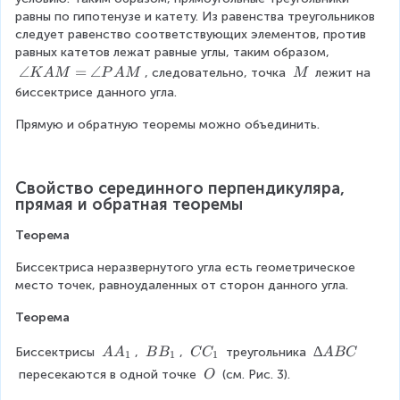
A
M
M
равны по гипотенузе и катету. Из равенства треугольников 
M
K
P
следует равенство соответствующих элементов, против 
равных катетов лежат равные углы, таким образом, 
\
∠
=
∠
\
, следовательно, точка 
 лежит на 
K
A
M
P
A
M
M
a
\
биссектрисе данного угла.
n
M
Прямую и обратную теоремы можно объединить.
gl
e
K
A
Свойство серединного перпендикуляра, 
M
прямая и обратная теоремы
=
\
Теорема
a
Биссектриса неразвернутого угла есть геометрическое 
n
место точек, равноудаленных от сторон данного угла.
gl
e
Теорема
P
A
A
B
C
∆
∆
Биссектрисы 
, 
, 
 треугольника 
A
A
B
B
C
C
A
BC
1
1
1
M
A
B
C
A
\
 пересекаются в одной точке 
 (см. Рис. 3). 
O
_
_
_
B
\