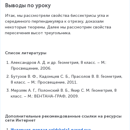
a
e
Выводы по уроку
A
s
B
}
Итак, мы рассмотрели свойства биссектрисы угла и 
C
O
серединного перпендикуляра к отрезку, доказали 
A
некоторые теоремы. Далее мы рассмотрим свойства 
=
пересечения высот треугольника.
O
B
\
Список литературы
\
O
Александров А. Д. и др. Геометрия, 8 класс. – М.: 
A
Просвещение, 2006.
=
Бутузов В. Ф., Кадомцев С. Б., Прасолов В. В. Геометрия, 
O
8 класс. – М.: Просвещение, 2011.
C
Мерзляк А. Г., Полонский В. Б., Якир С. М. Геометрия, 8 
\
класс. – М.: ВЕНТАНА-ГРАФ, 2009.
e
n
d
{
Дополнительные рекомендованные ссылки на ресурсы 
c
сети Интернет
a
Интернет-портал «‎oldskola1.narod.ru»
.