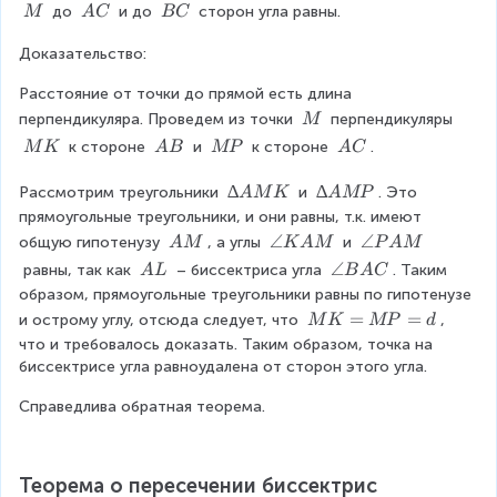
M
C
\
\
\
 до 
 и до 
 сторон угла равны.
M
A
C
BC
\
\
\
Доказательство:
M
A
B
C
C
Расстояние от точки до прямой есть длина 
\
перпендикуляра. Проведем из точки 
 перпендикуляры 
M
\
\
\
\
\
 к стороне 
 и 
 к стороне 
.
M
K
A
B
MP
A
C
M
\
\
\
\
M
A
M
A
∆
∆
∆
∆
Рассмотрим треугольники 
 и 
. Это 
A
M
K
A
MP
K
B
P
C
A
A
прямоугольные треугольники, и они равны, т.к. имеют 
M
M
\
\
∠
\
∠
общую гипотенузу 
, а углы 
 и 
A
M
K
A
M
P
A
M
K
P
\
a
a
\
\
∠
 равны, так как 
 – биссектриса угла 
. Таким 
A
L
B
A
C
A
n
n
\
a
образом, прямоугольные треугольники равны по гипотенузе 
M
gl
gl
A
n
M
=
=
и острому углу, отсюда следует, что 
, 
M
K
MP
d
e
e
L
g
K
что и требовалось доказать. Таким образом, точка на 
K
P
le
=
биссектрисе угла равноудалена от сторон этого угла.
A
A
B
M
M
M
A
Справедлива обратная теорема.
P
C
=
d
Теорема о пересечении биссектрис 