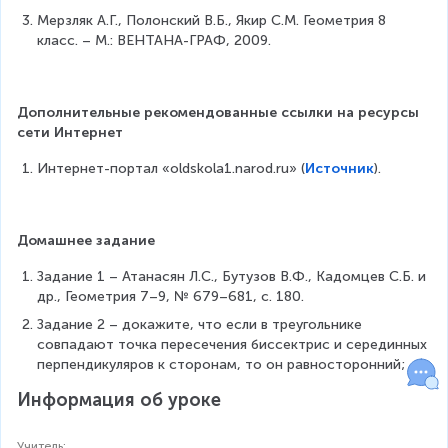
{
=
Мерзляк А.Г., Полонский В.Б., Якир С.М. Геометрия 8 
c
O
класс. – М.: ВЕНТАНА-ГРАФ, 2009.
a
C
s
\
e
e
s
Дополнительные рекомендованные ссылки на ресурсы 
n
}
сети Интернет
d
{
Интернет-портал «oldskola1.narod.ru» (
Источник
).
c
a
s
e
Домашнее задание
s
}
Задание 1 – Атанасян Л.С., Бутузов В.Ф., Кадомцев С.Б. и 
др., Геометрия 7–9, № 679–681, с. 180.
Задание 2 – докажите, что если в треугольнике 
совпадают точка пересечения биссектрис и серединных 
перпендикуляров к сторонам, то он равносторонний;
Информация об уроке
Учитель
: