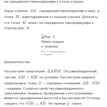
на серединном перпендикуляре к этому отрезку.
\
\
Задан отрезок 
, серединный перпендикуляр к нему 
, 
A
B
p
\
\
\
точка 
, равноудаленная от концов отрезка. Доказать, 
M
A
p
\
\
что точка 
 лежит на серединном перпендикуляре к 
M
B
M
\
отрезку (рис. 3).
M
Рис. 3. Иллюстрация
к теореме
Доказательство:
\
Δ
Рассмотрим треугольник 
. Он равнобедренный, 
A
BM
D
A
=
так как 
 по условию. Рассмотрим медиану 
A
M
MB
el
M
\
\
\
треугольника: точка 
 – середина основания 
, 
O
A
B
OM
ta
=
\
\
\
– медиана. Согласно свойству равнобедренного 
A
M
O
A
O
треугольника, медиана, проведенная к его основанию, 
B
B
B
M
является одновременно высотой и биссектрисой. Отсюда 
M
O
⊥
\
следует, что 
. Но прямая 
 также 
OM
A
B
p