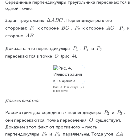
Серединные перпендикуляры треугольника пересекаются в 
одной точке.
\
Δ
Задан треугольник 
. Перпендикуляры к его 
A
BC
D
P
\
P
\
P
сторонам: 
 к стороне 
, 
 к стороне 
, 
 к 
P
BC
P
A
C
P
1
2
3
el
_
\
_
\
_
\
стороне 
.
A
B
t
1
B
2
A
3
\
a
C
C
A
P
P
P
Доказать, что перпендикуляры 
, 
 и 
P
P
P
1
2
3
A
B
_
_
_
\
пересекаются в точке 
 (рис. 4).
O
B
1
2
3
\
C
O
Рис. 4. Иллюстрация
к теореме
Доказательство:
P
P
Рассмотрим два серединных перпендикуляра 
 и 
, 
P
P
2
3
_
_
\
они пересекаются, точка пересечения 
 существует. 
O
2
3
\
Докажем этот факт от противного – пусть 
O
P
P
\
∠
перпендикуляры 
 и 
 параллельны. Тогда угол 
P
P
A
2
3