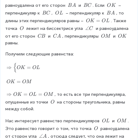
\f
i
\
a
\
\
\
равноудалена от его сторон 
 и 
. Если 
 – 
B
A
BC
O
K
r
r
O
n
\
\
\
\
\
\
перпендикуляр к 
, 
 – перпендикуляр к 
, то 
BC
O
L
B
A
c
a
g
B
B
O
\
\
\
O
=
длины этих перпендикуляров равны – 
. Также 
O
K
O
L
l
A
C
K
c
B
O
B
K
\
\
∠
e
точка 
 лежит на биссектрисе угла 
 и равноудалена 
O
C
C
L
A
=
{
\
a
B
\
\
\
\
от его сторон 
 и 
, перпендикуляры 
 и 
CB
C
A
OM
O
K
O
O
n
B
\
\
\
\
равны.
L
g
C
C
O
O
}
l
Получили следующие равенства:
B
A
M
K
{
e
{
C
\
⇒
=
2
O
K
O
L
R
}
i
O
=
O
K
OM
g
+
K
h
\
=
\
⇒
=
=
, то есть все три перпендикуляра, 
O
K
O
L
OM
t
O
R
\
a
опущенные из точки 
 на стороны треугольника, равны 
O
a
M
ig
\
r
между собой.
n
ht
O
r
ar
gl
\
\
Нас интересует равенство перпендикуляров 
 и 
. 
o
O
L
OM
ro
\
\
w
e
\
Это равенство говорит о том, что точка 
 равноудалена 
O
w
O
O
\
\
\
∠
от сторон угла 
, отсюда следует, что она лежит на 
A
O