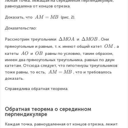
ci
Любая точка, лежащая на серединном перпендикуляре, 
a
равноудалена от концов отрезка.
r
s
c
e
A
=
Доказать, что 
 (рис. 2). 
A
M
MB
s
M
}
Доказательство:
=
M
\
Δ
\
Δ
Рассмотрим треугольники 
 и 
. Они 
B
MO
A
MOB
D
D
\
прямоугольные и равные, т. к. имеют общий катет 
, а 
OM
el
el
\
\
\
катеты 
 и 
 равны по условию, таким образом, 
A
O
OB
ta
ta
O
\
\
имеем два прямоугольных треугольника, равных по двум 
M
M
M
A
O
катетам. Отсюда следует, что гипотенузы треугольников 
O
O
O
B
A
=
тоже равны, то есть, 
, что и требовалось 
A
M
MB
A
B
M
доказать.
=
Справедлива обратная теорема.
M
B
Обратная теорема о серединном 
перпендикуляре
Каждая точка, равноудаленная от концов отрезка, лежит 