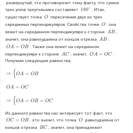
_
_
a
 развернутый, что противоречит тому факту, что сумма 
2
3
n
∘
1
18
0
трех углов треугольника составляет 
. Итак, 
g
8
\
существует точка 
 пересечения двух из трех 
O
le
0
\
\
серединных перпендикуляров. Свойства точки 
: она 
O
A
^
O
\
\
лежит на серединном перпендикуляре к стороне 
, 
A
B
\
O
\
c
\
значит, она равноудалена от концов отрезка 
: 
A
B
A
i
\
O
=
. Также она лежит на серединном 
O
A
OB
B
r
A
A
\
O
=
перпендикуляре к стороне 
, значит, 
. 
A
C
O
A
OC
c
B
=
\
A
Получили следующие равенства:
O
A
=
B
{
C
O
\
⇒
=
O
A
OB
C
R
i
O
=
O
A
OC
g
A
h
{
=
\
⇒
=
=
O
A
OB
OC
t
O
R
a
C
i
r
Из данного равенства нас интересует тот факт, что 
g
r
O
=
\
, это значит, что точка 
 равноудалена от 
OC
OB
O
h
o
C
\
\
концов отрезка 
, значит, она принадлежит 
BC
t
w
=
O