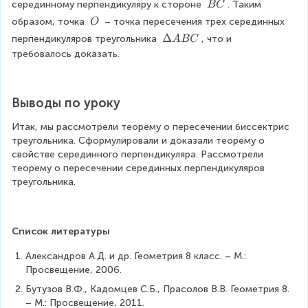
\
a
\
серединному перпендикуляру к стороне 
. Таким 
BC
\
O
B
r
\
\
образом, точка 
 – точка пересечения трех серединных 
O
b
B
C
r
B
\
e
\
Δ
перпендикуляров треугольника 
, что и 
A
BC
o
C
O
g
D
требовалось доказать.
w
i
el
\
n
t
b
{
a
e
Выводы по уроку
c
A
g
a
B
i
Итак, мы рассмотрели теорему о пересечении биссектрис 
s
C
n
треугольника. Сформулировали и доказали теорему о 
e
{
свойстве серединного перпендикуляра. Рассмотрели 
s
c
теорему о пересечении серединных перпендикуляров 
}
a
треугольника.
O
s
A
e
=
s
O
Список литературы
}
B
O
Александров А.Д. и др. Геометрия 8 класс. – М.: 
\
A
Просвещение, 2006.
e
=
n
Бутузов В.Ф., Кадомцев С.Б., Прасолов В.В. Геометрия 8. 
O
d
– М.: Просвещение, 2011.
B