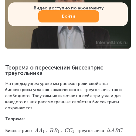
Видео доступно по абонементу
Войти
Теорема о пересечении биссектрис 
треугольника
На предыдущем уроке мы рассмотрели свойства 
биссектрисы угла как заключенного в треугольник, так и 
свободного. Треугольник включает в себя три угла и для 
каждого из них рассмотренные свойства биссектрисы 
сохраняются.
Теорема:
A
B
C
\
Δ
Биссектрисы 
, 
, 
 треугольника 
A
A
B
B
C
C
A
BC
1
1
1