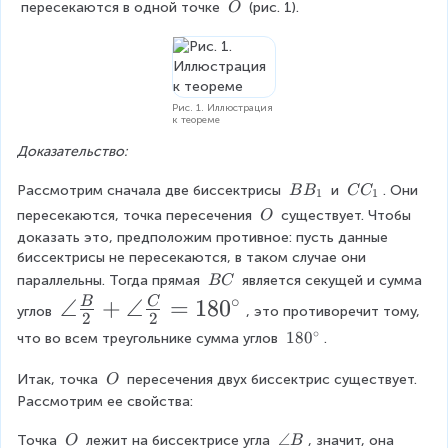
A
B
C
D
\
 пересекаются в одной точке 
 (рис. 1).
O
_
_
_
el
\
1
1
1
t
O
a
A
B
Рис. 1. Иллюстрация
C
к теореме
Доказательство:
B
C
Рассмотрим сначала две биссектрисы 
 и 
. Они 
B
B
C
C
1
1
B
C
\
пересекаются, точка пересечения 
 существует. Чтобы 
O
_
_
\
доказать это, предположим противное: пусть данные 
1
1
O
биссектрисы не пересекаются, в таком случае они 
\
параллельны. Тогда прямая 
 является секущей и сумма 
BC
\
∘
\
∠
+
∠
=
18
0
B
C
углов 
, это противоречит тому, 
2
2
B
a
∘
1
18
0
C
что во всем треугольнике сумма углов 
.
8
n
0
\
Итак, точка 
 пересечения двух биссектрис существует. 
O
gl
^
\
Рассмотрим ее свойства:
e
\
O
c
\
\
∠
Точка 
 лежит на биссектрисе угла 
, значит, она 
O
B