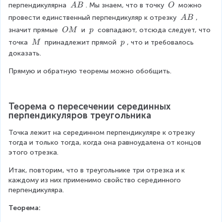
M
\
\
\
перпендикулярна 
. Мы знаем, что в точку 
 можно 
A
B
O
\
p
\
\
\
провести единственный перпендикуляр к отрезку 
, 
A
B
p
A
O
\
\
\
значит прямые 
 и 
 совпадают, отсюда следует, что 
OM
p
er
B
A
\
\
\
p
\
точка 
 принадлежит прямой 
, что и требовалось 
M
p
B
O
p
\
A
\
доказать.
M
M
B
p
Прямую и обратную теоремы можно обобщить.
Теорема о пересечении серединных 
перпендикуляров треугольника
Точка лежит на серединном перпендикуляре к отрезку 
тогда и только тогда, когда она равноудалена от концов 
этого отрезка.
Итак, повторим, что в треугольнике три отрезка и к 
каждому из них применимо свойство серединного 
перпендикуляра.
Теорема: