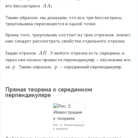
\f
L
M
b
O
a
K
A
его биссектрисе 
.
A
A
r
1
e
n
=
A
g
a
g
O
Таким образом, мы доказали, что все три биссектрисы 
_
i
le
L
треугольника пересекаются в одной точке.
1
c
n
A
=
{
{
Кроме того, треугольник состоит из трех отрезков, значит, 
O
c
нам следует рассмотреть свойства отдельного отрезка.
C
M
a
}
s
\
Задан отрезок 
. У любого отрезка есть середина, и 
A
B
e
\
{
через нее можно провести перпендикуляр – обозначим его 
s
A
\
\
за 
. Таким образом, 
 – серединный перпендикуляр.
p
p
2
}
B
\
\
O
}
p
p
K
=
=
Прямая теорема о серединном 
1
O
перпендикуляре
L
8
\
0
e
n
^
d
Рис. 2. Иллюстрация
\
к теореме
{
c