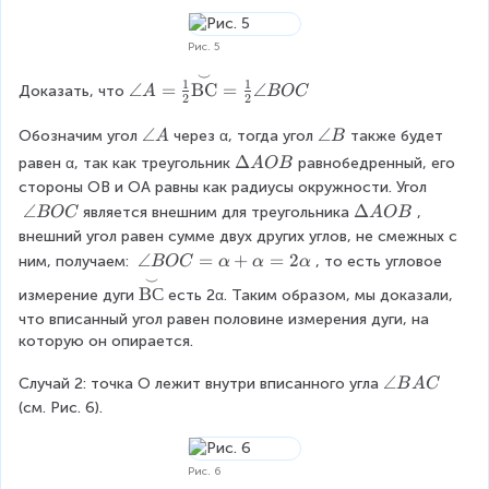
t
B
C
=
{
O
=
9
A
C
Рис. 5
\f
0
L
=
r
⌣
^
\
1
1
B
4
∠
=
BC
=
∠
Доказать, что
A
BOC
a
2
2
{
a
}
5
c
\
n
}
^
\
∠
\
∠
Обозначим угол
через α, тогда угол
также будет 
A
B
{
ci
gl
{
a
a
1
\
Δ
равен α, так как треугольник
равнобедренный, его 
A
OB
r
e
\
n
n
}
D
стороны ОВ и ОА равны как радиусы окружности. Угол
c
A
ci
g
g
{
el
\
∠
\
Δ
}
является внешним для треугольника
, 
BOC
=
A
OB
r
le
l
2
t
a
D
\f
внешний угол равен сумме двух других углов, не смежных с 
c
A
e
}
a
n
el
r
\
∠
=
+
=
2
ним, получаем: 
, то есть угловое 
BOC
α
α
α
}
B
\
A
g
t
a
a
⌣
\
o
O
B
С
измерение дуги
есть 2α. Таким образом, мы доказали, 
le
a
c
n
o
v
B
что вписанный угол равен половине измерения дуги, на 
B
A
{
g
v
e
которую он опирается.
O
O
1
le
e
rs
C
B
}
B
rs
e
\
∠
Случай 2: точка О лежит внутри вписанного угла
B
A
C
{
O
e
t
a
(см. Рис. 6).
2
C
t
{
n
}
=
{
\
g
\
\
\
s
le
Рис. 6
o
a
s
m