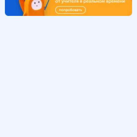
Обучение
ИнтернетУрок
Помощь
© ИнтернетУрок, 2009-
2026
8 (800) 775-41-21
info@interneturok.ru
101 000, г. Москва а/я 711 ООО «ИНТЕРДА»
Соглашение о пользовании сайтом
Сведения об образовательной программе