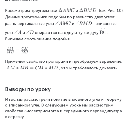
=
t
n
M
\f
{
gl
\
Δ
\
Δ
Рассмотрим треугольники
и
 (см. Рис. 10). 
B
A
MC
BM
D
r
\
e
D
D
=
Данные треугольники подобны по равенству двух углов: 
a
s
A
el
el
C
\
∠
\
∠
равны вертикальные углы
c
и
; вписанные 
A
MC
BM
D
m
_
ta
ta
M
a
a
⌣
{
\
il
\
∠
\
∠
B
С
углы
и
опираются на одну и ту же дугу
. 
A
D
2
A
B
*
n
n
1
o
e
a
a
Выпишем соотношение подобия:
=
M
M
M
gl
gl
}
v
}
n
n
..
C
D
D
e
e
{
e
{
g
g
\f
=
A
M
CM
.
A
B
2
M
D
MB
rs
\
le
le
ra
=
M
M
}
e
t
A
D
Применим свойство пропорции и преобразуем выражение:
c
\f
C
D
\
t
e
{
A
∗
=
∗
r
, что и требовалось доказать.
A
M
MB
CM
M
D
o
{
x
A
M
a
v
\
t
M
*
c
e
s
{
}
M
{
rs
m
Выводы по уроку
D
{
B
1
e
il
С
M
=
}
t
Итак, мы рассмотрели понятие вписанного угла и теорему 
e
}
D
C
{
{
о вписанном угле. В следующем уроке мы рассмотрим 
}
}
}
M
2
\
свойства биссектрисы угла и серединного перпендикуляра 
{
=
=
*
}
s
к отрезку.
\
2
\f
M
\
m
t
\
ra
D
o
il
e