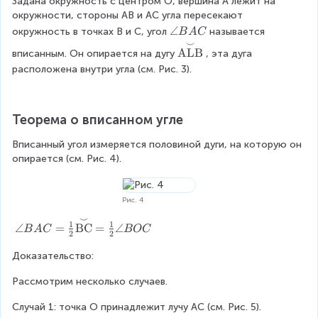
Задана окружность с центром О, вершина А лежит на 
e
t
m
L
окружности, стороны АВ и АС угла пересекают 
}
{
il
B
{
\
∠
окружность в точках В и С, угол
называется 
A
B
A
C
e
}
\
a
⌣
L
\
}
}
ALB
вписанным. Он опирается на дугу
, эта дуга 
t
n
B
o
{
расположена внутри угла (см. Рис. 3).
e
g
}
v
\
x
le
}
e
t
t
B
=
rs
e
{
A
\
Теорема о вписанном угле
e
x
A
C
a
t
t
n
Вписанный угол измеряется половиной дуги, на которую он 
n
{
{
B
опирается (см. Рис. 4).
gl
\
B
}
e
s
m
}
A
m
C
=
Рис. 4
O
il
}
\
B
e
}
⌣
\
1
1
∠
=
BC
=
∠
a
B
A
C
BOC
=
}
=
2
2
a
n
\
{
\
n
Доказательство:
gl
al
\
a
gl
e
p
t
n
e
Рассмотрим несколько случаев.
A
h
e
gl
B
O
a
x
e
Случай 1: точка О принадлежит лучу АС (см. Рис. 5).
A
B