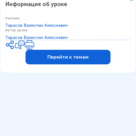
Информация об уроке
t
=
a
\f
)
r
Учитель
:
a
Тарасов Валентин Алексеевич
c
Автор урока
:
{
Тарасов Валентин Алексеевич
1
8
0
Перейти к темам
^
\
ci
r
c
}
{
2
}
=
9
0
^