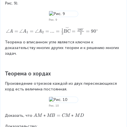
r
A
Рис. 9).
}
m
a
=
{
il
c
\
\
e
{
a
Рис. 9
t
}
1
n
e
{
⌣
}
\
∘
1
18
0
∘
∠
=
∠
=
∠
=
...
=
BC
=
=
9
0
gl
A
A
A
x
1
2
\
2
2
{
a
e
t
t
2
n
Теорема о вписанном угле является ключом к 
A
{
e
}
gl
доказательству многих других теорем и к решению многих 
_
B
x
\
e
задач.
1
C
t
a
A
=
}
{
n
=
\
}
B
gl
\
a
D
Теорема о хордах
e
a
n
}
B
n
gl
Произведение отрезков каждой из двух пересекающихся 
}
O
gl
e
хорд есть величина постоянная.
-
C
e
A
\
A
_
o
_
2
Рис. 10
v
1
=
e
=
A
∗
=
∗
Доказать, что
A
M
MB
CM
M
D
..
rs
\
M
.
e
a
Доказательство:
*