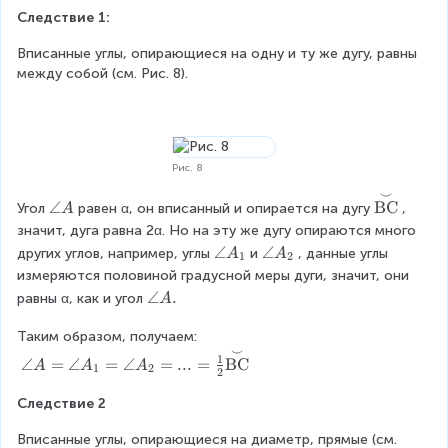
t
r
t
}
e
a
x
\
\
t
Следствие 1:
{
a
e
{
t
.
t
t
t
a
B
c
x
\
{
{
Вписанные углы, опирающиеся на одну и ту же дугу, равны 
e
e
=
D
{
t
t
\
D
между собой (см. Рис. 8).
x
x
2
}
1
{
e
s
С
t
t
(
}
}
B
x
m
}
{
{
\
=
{
С
t
il
}
B
D
al
2
2
}
{
e
D
С
p
\
}
}
B
}
Рис. 8
}
}
h
al
\
С
{
}
}
a
⌣
p
a
\
}
\
∠
BC
Угол
равен α, он вписанный и опирается на дугу
\
, 
A
+
h
n
o
}
a
t
значит, дуга равна 2α. Но на эту же дугу опираются много 
\
a
gl
v
=
n
e
\
∠
\
∠
других углов, например, углы
и
, данные углы 
b
A
A
1
2
e
e
\
g
x
a
a
e
измеряются половиной градусной меры дуги, значит, они 
B
rs
o
le
t
n
n
t
\
∠
.
равны α, как и угол
A
O
e
v
A
{
g
g
a
a
C
t
e
B
le
le
)
Таким образом, получаем:
n
{
rs
С
A
A
⌣
g
\
\
1
∠
=
∠
=
∠
=
...
=
BC
e
A
A
A
}
1
2
_
_
2
le
a
s
t
}
1
2
A
n
m
Следствие 2
{
=
.
gl
il
\
\f
e
Вписанные углы, опирающиеся на диаметр, прямые (см. 
e
s