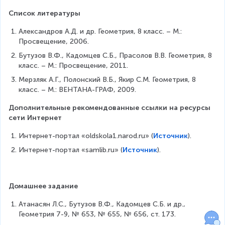
al
c
v
e
x
p
{
Список литературы
e
}
t
h
C
rs
{
{
a
Александров А.Д. и др. Геометрия, 8 класс. – М.: 
M
e
\
B
-
Просвещение, 2006.
}
t
t
С
2
{
{
Бутузов В.Ф., Кадомцев С.Б., Прасолов В.В. Геометрия, 8 
e
}
\
M
\
класс. – М.: Просвещение, 2011.
x
}
b
B
s
t
Мерзляк А.Г., Полонский В.Б., Якир С.М. Геометрия, 8 
e
}
m
{
класс. – М.: ВЕНТАНА-ГРАФ, 2009.
t
il
B
a
e
C
Дополнительные рекомендованные ссылки на ресурсы 
=
}
}
сети Интернет
2
{
}
(
\
Интернет-портал «oldskola1.narod.ru» (
Источник
).
\
t
Интернет-портал «samlib.ru» (
Источник
).
al
e
p
x
h
t
a
{
Домашнее задание
-
B
\
C
Атанасян Л.С., Бутузов В.Ф., Кадомцев С.Б. и др., 
b
}
Геометрия 7-9, № 653, № 655, № 656, ст. 173.
e
}