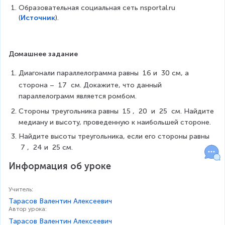
Образовательная социальная сеть nsportal.ru 
(
Источник
).
Домашнее задание
Диагонали параллелограмма равны 
16
и 
30
см, а 
сторона – 
17
 см. Докажите, что данный 
параллелограмм является ромбом.
Стороны треугольника равны 
15
, 
20
 и 
25
 см. Найдите 
медиану и высоту, проведенную к наибольшей стороне.
Найдите высоты треугольника, если его стороны равны 
7
, 
24
и 
25
см.
Информация об уроке
Учитель
:
Тарасов Валентин Алексеевич
Автор урока
:
Тарасов Валентин Алексеевич