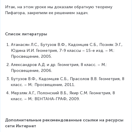
0
=
Итак, на этом уроке мы доказали обратную теорему 
0
9
Пифагора, закрепили ее решением задач.
}
0
^
\
Список литературы
ci
r
Атанасян Л.С., Бутузов В.Ф., Кадомцев С.Б., Позняк Э.Г., 
c
Юдина И.И. Геометрия, 7-9 классы – 15-е изд. – М.: 
Просвещение, 2005.
Александров А.Д. и др. Геометрия, 8 класс. – М.: 
Просвещение, 2006.
Бутузов В.Ф., Кадомцев С.Б., Прасолов В.В. Геометрия, 8 
класс. – М.: Просвещение, 2011.
Мерзляк А.Г., Полонский В.Б., Якир С.М. Геометрия, 8 
класс. – М.: ВЕНТАНА-ГРАФ, 2009.
Дополнительные рекомендованные ссылки на ресурсы 
сети Интернет