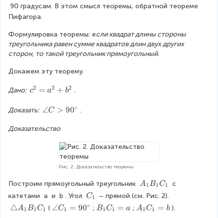
le
90
градусам. В этом смысл теоремы, обратной теореме 
C
Пифагора.
>
6
Формулировка теоремы: е
сли квадрат длины стороны 
0
треугольника равен сумме квадратов длин двух других 
^
сторон, то такой треугольник прямоугольный.
\
Докажем эту теорему.
ci
r
2
2
2
c
=
+
Дано: 
.
c
a
b
c
^
∘
2
\
∠
>
9
0
Доказать: 
.
C
=
a
a
Доказательство
n
^
g
2
le
+
C
b
>
Рис. 2. Доказательство теоремы
^
9
A
Построим прямоугольный треугольник 
 с 
A
B
C
1
1
1
2
0
_
C
катетами 
a
 и 
b
. Угол 
 – прямой (см. Рис. 2). 
C
^
1
1
_
∘
\
\
△
\
∠
=
9
0
B
=
A
=
(
;
;
).
A
B
C
C
B
C
a
A
C
b
1
1
1
1
1
1
1
1
B
1
ci
t
a
_
_