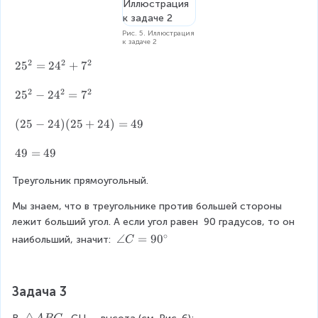
ef
A
t
B
ri
Рис. 5. Иллюстрация
C
к задаче 2
g
h
2
2
2
2
2
5
=
2
4
+
7
t
5
a
2
2
2
^
2
2
5
−
2
4
=
7
r
2
5
r
=
^
(
(
25
−
24
)
(
25
+
24
)
=
49
o
2
2
2
w
4
-
5
4
49
=
49
\
^
2
-
9
a
2
4
2
Треугольник прямоугольный.
=
n
+
^
4
4
g
Мы знаем, что в треугольнике против большей стороны 
7
2
)
9
le
^
лежит больший угол. А если угол равен 
=
90
градусов, то он 
(
C
2
7
∘
2
\
∠
=
9
0
наибольший, значит: 
C
=
^
5
a
9
2
+
n
0
2
g
Задача 3
4
le
)
C
\
△