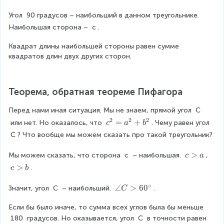
^
2
Угол 
90
градусов – наибольший в данном треугольнике. 
=
Наибольшая сторона – 
c
.
a
^
Квадрат длины наибольшей стороны равен сумме 
2
квадратов длин двух других сторон.
+
b
^
Теорема, обратная теореме Пифагора
2
Перед нами иная ситуация. Мы не знаем, прямой угол 
C
2
2
2
c
=
+
 или нет. Но оказалось, что 
. Чему равен угол 
c
a
b
^
C
? Что вообще мы можем сказать про такой треугольник?
2
=
c
>
Мы можем сказать, что сторона 
c
 – наибольшая. 
, 
c
a
a
>
c
>
.
c
b
^
a
>
2
∘
b
\
∠
>
6
0
Значит, угол 
C
 – наибольший. 
.
C
+
a
b
Если бы было иначе, то сумма всех углов была бы меньше 
n
^
g
180
 градусов. Но оказывается, угол 
C
 в точности равен 
2