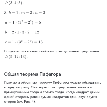
\
△
(
3
;
4
;
5
)
(
o
.
c
t
2
t
d
r
^
k
=
1
m
=
3
n
=
2
1
2. 
o
;
;
k
m
n
i
2
=
=
=
\
t
2
2
a
-
1
3
2
c
a
=
1
⋅
(
3
−
2
)
=
5
(
a
n
1
d
=
2
g
^
o
1
^
b
=
2
⋅
1
⋅
3
⋅
2
=
12
b
l
2
t
\
2
=
e
)
2
2
2
c
+
2
c
=
1
⋅
(
3
+
2
)
=
13
c
(
=
\
d
1
\
=
3
3
c
o
^
c
Получили тоже известный нам прямоугольный треугольник
1
;
d
t
2
d
\
\
△
(
5
;
12
;
13
)
.
4
o
(
)
o
c
t
;
t
3
=
t
d
r
5
1
^
5
1
o
i
Общая теорема Пифагора
)
=
2
\
t
a
4
-
c
(
n
Прямую и обратную теорему Пифагора можно объединить 
2
d
3
g
в одну теорему. Она звучит так: треугольник является 
^
o
^
l
прямоугольным тогда и только тогда, когда квадрат длины 
2
t
2
e
одной стороны равен сумме квадратов длин двух других 
)
3
+
(
сторон (см. Рис. 4).
=
\
2
5