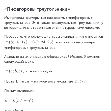
=
r
2
1
5
o
5
6
«Пифагоровы треугольники»
^
w
+
9
2
\
1
Мы привели примеры так называемых «пифагоровых 
+
a
4
треугольников». Это такие прямоугольные треугольники, у 
1
n
4
которых длины сторон являются натуральными числами.
2
g
^
le
Проверьте, что следующие треугольники к ним относятся: 
2
C
\
△
(
8
;
15
;
17
)
\
△
(
7
;
24
;
25
)
; 
 – это частные примеры 
=
t
t
«пифагоровых треугольников».
\
r
r
a
А можно ли их описать в общем виде? Можно. Упомянем 
i
i
n
следующий факт:
a
a
g
n
n
\
△
(
;
;
)
le
, 
c
 – гипотенуза.
g
a
b
c
g
t
C
l
l
r
_
m
>
Пусть 
e
k
,
m
,
n
 – натуральные числа, где 
e
.
m
n
i
1
>
(
(
a
=
По ним вычислили:
n
8
7
n
9
;
;
2
2
a
=
(
−
)
g
0
a
k
m
n
1
2
=
l
^
5
4
k
b
=
2
e
\
b
kmn