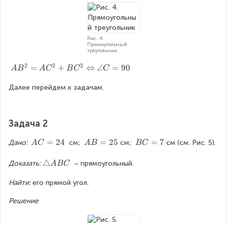
5
c
^
;
d
2
1
o
)
2
t
=
;
Рис. 4.
2
1
1
Прямоугольный
треугольник
=
3
3
1
)
2
2
2
A
=
+
⇔
∠
=
90
A
B
A
C
B
C
C
2
B
Далее перейдем к задачам.
^
2
=
A
Задача 2
C
^
A
=
24
A
=
25
B
=
7
Дано: 
 см; 
см; 
см (см. Рис. 5).
A
C
A
B
BC
2
C
B
C
+
=
=
=
\
△
Доказать:
 – прямоугольный.
A
BC
B
2
2
7
t
C
4
5
Найти:
 его прямой угол.
ri
^
a
2
Решение
n
\
g
L
le