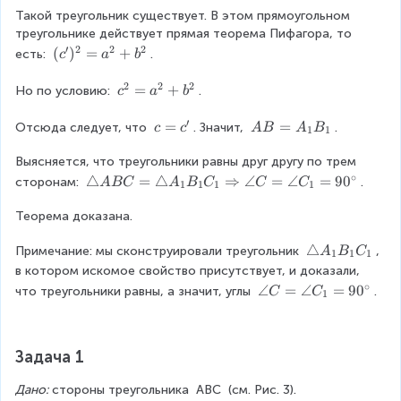
_
r
Такой треугольник существует. В этом прямоугольном 
ri
n
1
1
1
c
треугольнике действует прямая теорема Пифагора, то 
a
g
C
C
C
′
2
2
2
n
le
_
_
(
(
)
=
+
есть: 
.
c
a
b
_
g
C
1
1
c'
1
2
2
2
le
_
=
=
)
c
=
+
Но по условию: 
.
c
a
b
A
1
a
b
^
^
_
=
′
2
2
c
=
A
=
Отсюда следует, что 
. Значит, 
.
c
c
A
B
A
B
1
1
1
9
=
=
=
B
B
0
a
a
Выясняется, что треугольники равны друг другу по трем 
c'
=
_
^
^
∘
^
A
\
△
=
△
⇒
∠
=
∠
=
9
0
сторонам: 
.
A
BC
A
B
C
C
C
1
1
1
1
1
\
2
2
_
t
C
ci
+
+
1
Теорема доказана.
ri
_
r
b
b
B
a
1
c
^
\
△
^
Примечание: мы сконструировали треугольник 
_
, 
n
A
B
C
1
1
1
2
t
2
1
g
в котором искомое свойство присутствует, и доказали, 
ri
∘
le
\
∠
=
∠
=
9
0
что треугольники равны, а значит, углы 
.
C
C
1
a
A
a
n
B
n
g
C
g
Задача 1
le
=
le
A
\
C
Дано:
 стороны треугольника 
ABC
 (см. Рис. 3).
_
t
=