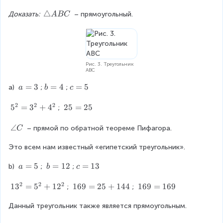
1
ri
\
\
△
Доказать: 
 – прямоугольный.
A
BC
B
a
a
t
_
n
n
ri
1
g
g
a
C
le
le
n
_
A
C
g
1
Рис. 3. Треугольник
_
_
ABC
le
1
1
A
a
=
3
b
B
=
4
c
=
5
a) 
;
;
=
a
b
c
B
=
=
_
=
9
C
2
2
2
3
4
1
5
5
5
=
3
+
4
2
25
=
25
0
; 
C
^
5
^
_
2
=
\
∠
\
 – прямой по обратной теореме Пифагора.
C
1
=
2
a
ci
\
3
5
Это всем нам известный «египетский треугольник».
n
r
R
^
g
c
a
=
5
b
=
12
c
=
13
i
b) 
2
; 
;
l
a
b
c
=
=
=
g
+
e
2
2
2
5
1
1
1
1
3
=
5
+
h
1
2
1
169
=
25
+
144
1
169
=
169
4
C
; 
; 
2
3
3
t
6
6
^
Данный треугольник также является прямоугольным.
^
a
9
9
2
2
r
=
=