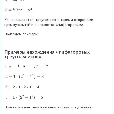
;
;
(
=
(
ci
1
2
2
2
m
2
a
c
=
(
+
r
)
7
c
k
m
n
5
^
k
;
=
c
)
)
2
m
Как оказывается, треугольник с такими сторонами 
b
k
-
n
прямоугольный и он является «пифагоровым».
;
(
n
c
m
Приведем примеры.
^
)
^
2
2
)
+
n
Примеры нахождения «пифагоровых 
^
треугольников»
2
)
k
=
1
n
=
1
m
=
2
1. 
;
;
k
n
m
=
=
=
2
2
1
1
2
a
=
1
⋅
(
2
−
1
)
=
3
a
=
1
b
=
2
⋅
1
⋅
2
⋅
1
=
4
b
\
=
2
2
c
2
c
=
1
⋅
(
2
+
1
)
=
5
c
d
\
=
o
c
Получили известный нам «египетский треугольник»
1
t
d
\