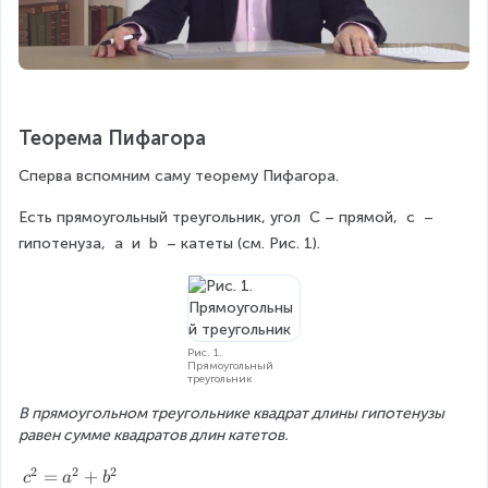
Теорема Пифагора
Сперва вспомним саму теорему Пифагора.
Есть прямоугольный треугольник, угол 
C
– прямой, 
c
 – 
гипотенуза, 
a
 и 
b
 – катеты (см. Рис. 1).
Рис. 1.
Прямоугольный
треугольник
В прямоугольном треугольнике квадрат длины гипотенузы 
равен сумме квадратов длин катетов.
2
2
2
c
=
+
c
a
b