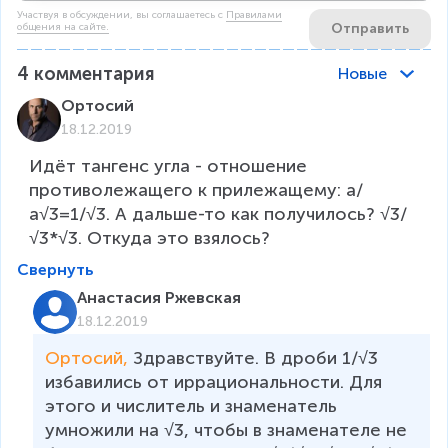
Участвуя в обсуждении, вы соглашаетесь c
Правилами
Отправить
общения на сайте.
4
комментария
Новые
Ортосий
18.12.2019
Идёт тангенс угла - отношение 
противолежащего к прилежащему: а/
а√3=1/√3. А дальше-то как получилось? √3/
√3*√3. Откуда это взялось?
Свернуть
Анастасия Ржевская
18.12.2019
Ортосий, 
Здравствуйте. В дроби 1/√3 
избавились от иррациональности. Для 
этого и числитель и знаменатель 
умножили на √3, чтобы в знаменателе не 