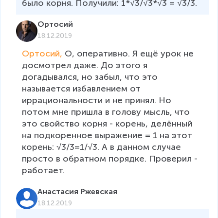
было корня. Получили: 1*√3/√3*√3 = √3/3. 
Ортосий
18.12.2019
Ортосий, 
О, оперативно. Я ещё урок не 
досмотрел даже. До этого я 
догадывался, но забыл, что это 
называется избавлением от 
иррациональности и не принял. Но 
потом мне пришла в голову мысль, что 
это свойство корня - корень, делённый 
на подкоренное выражение = 1 на этот 
корень: √3/3=1/√3. А в данном случае 
просто в обратном порядке. Проверил - 
работает.
Анастасия Ржевская
18.12.2019