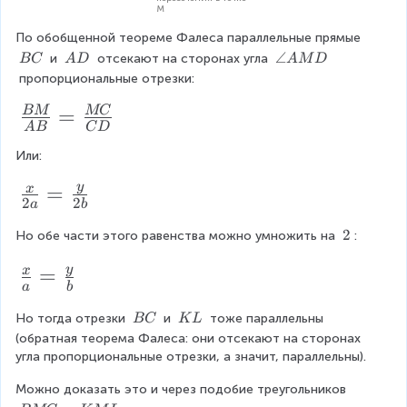
M
1
\s
}
По обобщенной теореме Фалеса параллельные прямые 
i
{
\
\
\
∠
 и 
 отсекают на сторонах угла 
BC
A
D
A
M
D
m
2
\
\
a
 пропорциональные отрезки:
}
\
B
A
n
(
C
\f
=
D
gl
BM
MC
D
A
A
B
C
D
e
ra
D
el
A
Или:
+
c
M
ta
B
D
{
y
\f
=
x
A
C
2
2
a
b
B
)
r
B
\
2
Но обе части этого равенства можно умножить на 
:
M
a
C
\
}
c
,k
y
\f
=
2
x
a
b
{
{
=
r
A
x
\
\
Но тогда отрезки 
 и 
 тоже параллельны 
BC
K
L
\f
a
\
\
(обратная теорема Фалеса: они отсекают на сторонах 
B
}
ra
c
B
K
угла пропорциональные отрезки, а значит, параллельны).
}
{
c
C
L
{
Можно доказать это и через подобие треугольников 
=
2
{
x