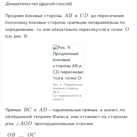
Доказательство (другой способ)
D
C
\
\
Продлим боковые стороны 
 и 
 до пересечения 
A
B
C
D
\
\
(поскольку боковые стороны трапеции непараллельны по 
A
C
\
определению, то они обязательно пересекутся) в точке 
O
B
D
\
(см. рис. 9).
O
Рис. 9. Продленные
боковые стороны
AB и
CD пересекаются в
точке O
\
\
Прямые 
 и 
– параллельные прямые, а значит, по 
BC
A
D
\
\
обобщенной теореме Фалеса, они отсекают на сторонах 
B
A
\
∠
угла 
 пропорциональные отрезки:
A
O
D
C
D
a
n
OB
OC