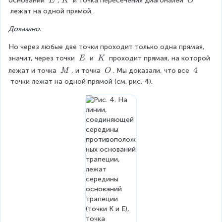
оснований 
,
 и точка пересечения диагоналей 
E
K
O
E
K
E
}
{
E
A
\
\
\
 лежат на одной прямой.
B
D
D
}
{
K
E
K
O
Доказано.
=
O
C
\f
E
}
Но через любые две точки проходит только одна прямая, 
\
\
значит, через точки 
 и 
 проходит прямая, на которой 
E
K
r
}
{
\
\
\
\
\
4
лежат и точка 
, и точка 
. Мы доказали, что все 
M
O
a
=
A
E
K
\
\
\
 точки лежат на одной прямой (см. рис. 4).
c
\f
E
M
O
4
{
r
}
K
a
=
C
c
\f
}
{
r
{
K
a
A
B
c
E
}
{
}
{
K
E
B