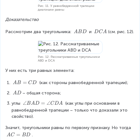
Рис. 11. У равнобедренной трапеции
диагонали равны
Доказательство
\
\
Рассмотрим два треугольника: 
 и 
(см. рис. 12).
A
B
D
D
C
A
\
\
A
D
B
C
D
A
Рис. 12. Рассматриваемые треугольники
ABD и DCA
У них есть три равных элемента:
A
=
 (как стороны равнобедренной трапеции);
A
B
C
D
B
\
– общая сторона;
A
D
=
\
C
\
∠
=
∠
углы 
 (как углы при основании в 
B
A
D
C
D
A
A
D
a
равнобедренной трапеции – только что доказали это 
D
n
свойство).
g
Значит, треугольники равны по первому признаку. Но тогда 
le
B
A
=
.
A
C
B
D