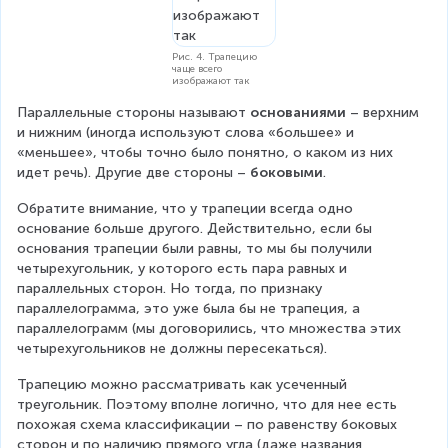
Рис. 4. Трапецию
чаще всего
изображают так
Параллельные стороны называют 
основаниями
 – верхним 
и нижним (иногда используют слова «большее» и 
«меньшее», чтобы точно было понятно, о каком из них 
идет речь). Другие две стороны – 
боковыми
.
Обратите внимание, что у трапеции всегда одно 
основание больше другого. Действительно, если бы 
основания трапеции были равны, то мы бы получили 
четырехугольник, у которого есть пара равных и 
параллельных сторон. Но тогда, по признаку 
параллелограмма, это уже была бы не трапеция, а 
параллелограмм (мы договорились, что множества этих 
четырехугольников не должны пересекаться).
Трапецию можно рассматривать как усеченный 
треугольник. Поэтому вполне логично, что для нее есть 
похожая схема классификации – по равенству боковых 
сторон и по наличию прямого угла (даже названия 