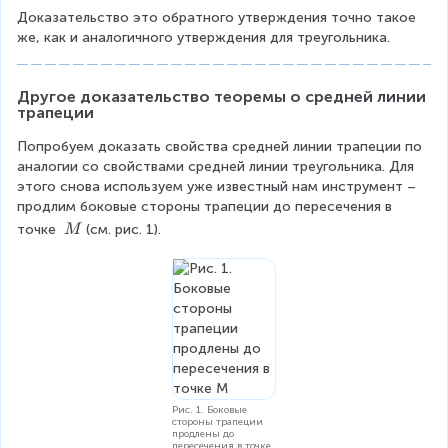
\
\
Доказательство это обратного утверждения точно такое 
fr
же, как и аналогичного утверждения для треугольника.
a
}
c
\
{
Другое доказательство теоремы о средней линии 
R
1
трапеции
}
ig
{
Попробуем доказать свойства средней линии трапеции по 
ht
2
аналогии со свойствами средней линии треугольника. Для 
}
ar
этого снова используем уже известный нам инструмент – 
(
продлим боковые стороны трапеции до пересечения в 
ro
A
\
точке 
(см. рис. 1).
M
w
D
\
+
M
\
D
D
Q
)
el
=
ta
\
M
fr
a
B
Рис. 1. Боковые
c
стороны трапеции
N
продлены до
{
пересечения в точке