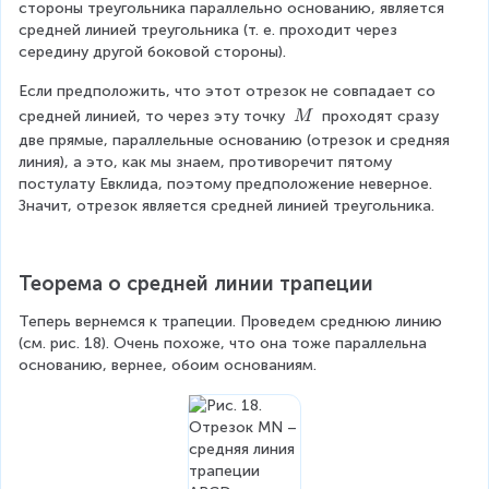
стороны треугольника параллельно основанию, является 
2
B
средней линией треугольника (т. е. проходит через 
}
N
середину другой боковой стороны).
}
Если предположить, что этот отрезок не совпадает со 
{
\
средней линией, то через эту точку 
 проходят сразу 
M
\
B
две прямые, параллельные основанию (отрезок и средняя 
M
линия), а это, как мы знаем, противоречит пятому 
C
постулату Евклида, поэтому предположение неверное. 
}
Значит, отрезок является средней линией треугольника.
=
\f
Теорема о средней линии трапеции
ra
Теперь вернемся к трапеции. Проведем среднюю линию 
c
(см. рис. 18). Очень похоже, что она тоже параллельна 
{
основанию, вернее, обоим основаниям.
1
}
{
2