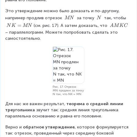
e
{
\f
C
Это утверждение можно было доказать и по-другому, 
M
ra
\
\
например продлив отрезок 
 за точку 
 так, чтобы 
MN
N
N
c
\
\
N
=
\
(см. рис. 17). А затем доказать, что 
N
K
MN
A
M
K
C
M
N
}
{
K
\
– параллелограмм. Можете попробовать сделать это 
N
=
A
самостоятельно.
{
M
M
M
A
B
N
K
C
C
}
}
{
=
A
\f
B
Рис. 17. Отрезок
ra
}
MN продлен за точку
N так, что NK = MN
c
=
Для нас же важен результат, 
теорема о средней линии 
{
\f
треугольника
 звучит так: средняя линия треугольника 
1
параллельна основанию и равна его половине.
ra
}
c
Верно и 
обратное утверждение
, которое формулируется 
{
так: отрезок, проведенный через середину боковой 
{