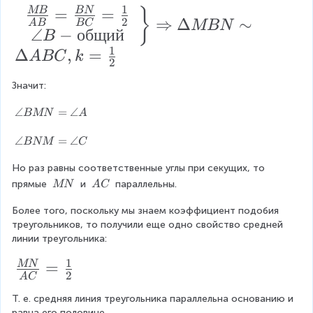
1
=
=
\l
MB
BN
}
⇒
Δ
∼
2
A
B
BC
MBN
ef
∠
−
общий
B
1
t.
Δ
,
=
A
BC
k
2
\
Значит:
b
e
\
∠
=
∠
BMN
A
a
gi
n
\
∠
=
∠
BNM
C
n
gl
a
{
e
Но раз равны соответственные углы при секущих, то 
n
B
gl
\
\
прямые 
 и 
 параллельны.
MN
A
C
ar
M
e
\
\
ra
N
B
Более того, поскольку мы знаем коэффициент подобия 
M
A
=
N
треугольников, то получили еще одно свойство средней 
N
C
y
\
M
линии треугольника:
}
a
=
1
\f
=
MN
{
n
\
2
A
C
gl
a
ra
cc
e
n
Т. е. средняя линия треугольника параллельна основанию и 
c
}
A
gl
равна его половине.