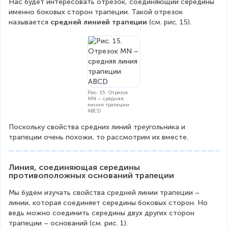
\
Нас будет интересовать отрезок, соединяющий середины 
\
a
именно боковых сторон трапеции. Такой отрезок 
a
n
называется 
n
средней линией трапеции 
(см. рис. 15).
g
g
le
le
B
D
=
=
1
1
8
8
0
0
Рис. 15. Отрезок
MN – средняя
^
^
линия трапеции
ABCD
\
\
ci
ci
Поскольку свойства средних линий треугольника и 
r
r
трапеции очень похожи, то рассмотрим их вместе.
c
c
\
\
Линия, соединяющая середины 
\
противоположных оснований трапеции
a
Мы будем изучать свойства средней линии трапеции – 
n
линии, которая соединяет середины боковых сторон. Но 
g
ведь можно соединить середины двух других сторон 
le
трапеции – оснований (см. рис. 1).
A