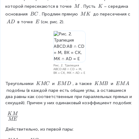
h
\
\
\
которой пересекаются в точке 
. Пусть 
– середина 
M
K
t
A
\
\
\
\
\
основания 
. Продлим прямую 
 до пересечения с 
BC
M
K
B
M
K
\
\
}
\
\
 в точке 
(см. рис. 2).
A
D
E
C
B
M
\
\
\
D
C
K
R
A
E
i
D
g
h
t
a
Рис. 2. Трапеция
r
ABCD:AB ∩ CD = M,
BK = CK, MK ∩ AD = E
r
o
\
\
\
\
Треугольники 
 и 
, а также 
 и 
K
MC
EM
D
K
MB
EM
A
w
\
\
\
\
 подобны (в каждой паре есть общие углы, а оставшиеся 
\
K
E
K
E
два равны как соответственные при параллельных прямых и 
a
M
M
M
M
секущей). Причем у них одинаковый коэффициент подобия:
n
C
D
B
A
g
\f
K
M
le
ME
ra
B
Действительно, из первой пары:
c
=
9