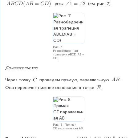
A
(
=
)
\
∠1
=
∠2
  углы 
 (см. рис. 7).
A
BC
D
A
B
C
D
B
a
C
n
D
g
(
le
A
1
B
=
=
\
Рис. 7.
Равнобедренная
C
a
трапеция ABCD(AB =
D
n
CD)
)
g
Доказательство
le
2
\
\
Через точку 
 проведем прямую, параллельную 
. 
C
A
B
\
\
\
Она пересечет нижнее основание в точке 
.
E
C
A
\
B
E
Рис. 8. Прямая
CE параллельная AB