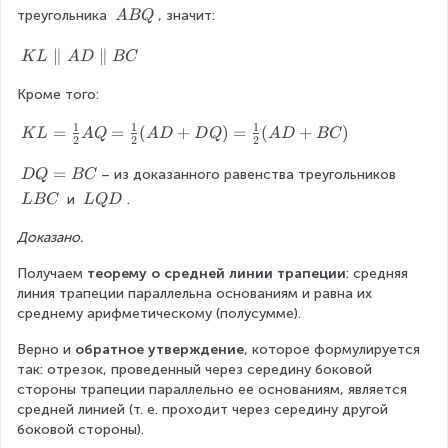
le
L
\
\
треугольника 
, значит:
щ
A
BQ
L
B
=
K
\
C
C
и
L
L
A
K
∥
∥
K
L
A
D
BC
=
L
Q
й
B
L
\
=
Q
Кроме того:
\
a
}
\
p
n
a
\
1
1
1
K
=
=
(
+
)
=
(
+
)
a
K
L
A
Q
A
D
D
Q
A
D
BC
g
2
2
2
n
L
r
e
le
g
=
D
=
a
– из доказанного равенства треугольников 
D
Q
BC
Q
le
n
\
Q
ll
\
\
L
 и 
.
L
BC
L
Q
D
Q
fr
d
=
el
\
\
D
D
a
B
A
Доказано.
L
L
{
L
c
C
D
B
Q
ar
{
Получаем 
теорему о средней линии трапеции
: средняя 
\
C
D
1
линия трапеции параллельна основаниям и равна их 
p
ra
}
среднему арифметическому (полусумме).
a
y
{
r
Верно и 
обратное утверждение
, которое формулируется 
2
}
a
так: отрезок, проведенный через середину боковой 
}
ll
\r
стороны трапеции параллельно ее основаниям, является 
A
el
ig
средней линией (т. е. проходит через середину другой 
Q
B
боковой стороны).
=
C
ht