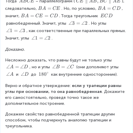
\
C
∥
,
∥
Тогда 
– параллелограмм (
), 
A
BCE
CE
A
B
BC
A
E
\
E
B
=
B
=
следовательно,
. Но, по условию,
, 
B
A
CE
B
A
C
D
A
\
A
A
B
=
=
\
значит,
. 
Тогда треугольник 
B
A
CE
C
D
EC
D
B
p
=
=
A
\
\
∠3
=
∠2
 равнобедренный. Значит, углы 
. Но углы 
C
a
C
C
=
E
a
\
∠1
=
E
∠3
r
, как соответственные при параллельных прямых. 
E
D
C
C
n
a
a
\
∠1
=
∠2
Значит, углы 
.
E
D
g
n
ll
a
=
le
g
el
Доказано.
n
C
3
le
A
g
D
=
1
B
Несложно доказать, что равны будут не только углы 
le
\
=
,
\
∠
=
∠
\
∠
=
∠
, но и углы 
 (они дополняют углы 
A
D
1
B
C
a
\
B
a
a
∘
=
\
∠
\
∠
1
18
0
 и 
 до 
 как внутренние односторонние).
A
D
n
a
C
n
n
\
a
a
8
g
n
\
g
g
a
Верно и обратное утверждение: 
n
n
0
если у трапеции равны 
le
g
p
le
le
n
углы при основании, то она равнобедренная
g
g
^
. Докажите 
2
le
a
A
B
g
его самостоятельно, проведя точно такое же 
le
le
\
3
r
=
=
le
дополнительное построение.
A
D
c
a
\
\
2
i
ll
a
a
Докажем свойство равнобедренной трапеции другим 
r
el
n
n
способом, чтобы подчеркнуть аналогию трапеции и 
c
A
g
g
треугольника.
E
le
le