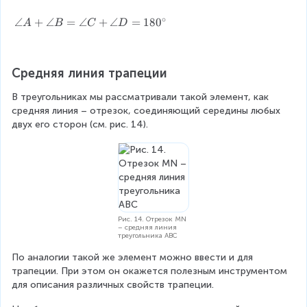
e
8
∘
g
0
\
∠
+
∠
=
∠
+
∠
=
18
0
A
B
C
D
i
^
a
n
\
n
{
c
g
Средняя линия трапеции
a
i
le
r
r
A
В треугольниках мы рассматривали такой элемент, как 
r
c
+
средняя линия – отрезок, соединяющий середины любых 
a
\
двух его сторон (см. рис. 14).
y
a
}
n
{
g
c
le
c
B
}
=
\
\
Рис. 14. Отрезок MN
a
a
– средняя линия
треугольника ABC
n
n
g
g
По аналогии такой же элемент можно ввести и для 
le
le
трапеции. При этом он окажется полезным инструментом 
A
C
для описания различных свойств трапеции.
+
+