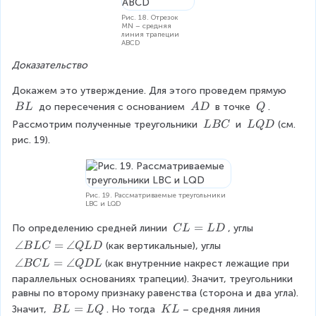
}
Рис. 18. Отрезок
MN – средняя
\
линия трапеции
ABCD
\
Доказательство
\
a
Докажем это утверждение. Для этого проведем прямую 
\
\
\
 до пересечения с основанием 
 в точке 
. 
B
L
A
D
Q
n
\
\
\
\
\
Рассмотрим полученные треугольники 
 и 
(см. 
L
BC
L
Q
D
gl
B
A
Q
\
\
рис. 19).
L
D
e
L
L
B
Q
B
C
D
-
Рис. 19. Рассматриваемые треугольники
LBC и LQD
\t
C
=
По определению средней линии 
, углы 
e
C
L
L
D
L
\
∠
=
∠
(как вертикальные), углы 
B
L
C
Q
L
D
xt
=
a
\
∠
=
∠
(как внутренние накрест лежащие при 
BC
L
Q
D
L
{
L
n
a
параллельных основаниях трапеции). Значит, треугольники 
D
g
о
n
равны по второму признаку равенства (сторона и два угла). 
le
g
б
B
=
\
Значит, 
. Но тогда 
– средняя линия 
B
L
L
Q
K
L
B