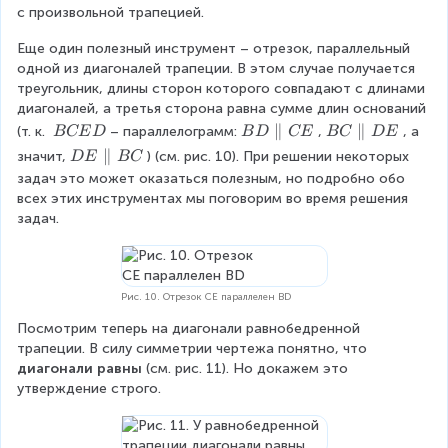
c
C
с произвольной трапецией.
n
D
{
g
=
Еще один полезный инструмент – отрезок, параллельный 
O
le
O
одной из диагоналей трапеции. В этом случае получается 
D
C
D
треугольник, длины сторон которого совпадают с длинами 
}
диагоналей, а третья сторона равна сумме длин оснований 
\
B
∥
B
∥
(т. к. 
– параллелограмм:
,
, а 
BCE
D
B
D
CE
BC
D
E
{
\
D
C
D
∥
значит,
) (см. рис. 10). При решении некоторых 
D
E
BC
C
B
\
\
E
задач это может оказаться полезным, но подробно обо 
C
p
p
D
\
всех этих инструментах мы поговорим во время решения 
E
a
a
p
}
задач.
D
r
r
a
a
a
r
ll
ll
a
el
el
ll
Рис. 10. Отрезок CE параллелен BD
C
D
el
Посмотрим теперь на диагонали равнобедренной 
E
E
B
трапеции. В силу симметрии чертежа понятно, что 
C
диагонали равны
 (см. рис. 11). Но докажем это 
утверждение строго.