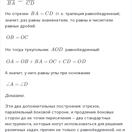
\f
=
B
A
C
D
g
r
le
B
=
Но отрезки 
 (т. к. трапеция равнобедренная), 
B
A
C
D
a
A
A
значит, раз равны знаменатели, то равны и числители 
O
c
=
равных дробей:
D
C
{
D
O
=
OB
OC
O
B
B
=
\
Но тогда треугольник 
 равнобедренный:
A
O
D
O
\
}
C
A
O
=
+
=
+
=
O
A
OB
B
A
OC
C
D
O
D
{
O
A
B
D
А значит, у него равны углы при основании:
=
O
A
\
∠
=
∠
B
A
D
}
a
+
Доказано.
n
B
=
g
A
\f
Эти два дополнительных построения: отрезок, 
le
=
параллельный боковой стороне, и продление боковых 
A
r
O
сторон до их точки пересечения – два стандартных 
=
C
a
инструмента, которые могут использоваться для решения 
\
+
различных задач, причем не только с равнобедренной, но и 
a