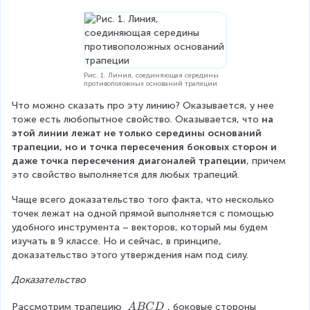
=
9
0
^
\
Рис. 1. Линия, соединяющая середины
ci
противоположных оснований трапеции
r
Что можно сказать про эту линию? Оказывается, у нее 
c
тоже есть любопытное свойство. Оказывается, что 
на 
\
этой линии лежат не только середины оснований 
e
трапеции, но и точка пересечения боковых сторон и 
n
даже точка пересечения диагоналей трапеции
, причем 
d
это свойство выполняется для любых трапеций.
{
a
Чаще всего доказательство того факта, что несколько 
r
точек лежат на одной прямой выполняется с помощью 
r
удобного инструмента – векторов, который мы будем 
a
изучать в 9 классе. Но и сейчас, в принципе, 
y
доказательство этого утверждения нам под силу.
}
\
Доказательство
ri
g
\
Рассмотрим трапецию 
, боковые стороны 
A
BC
D