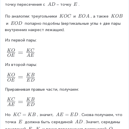
\
\
\
\
\
точку пересечения с 
– точку 
.
A
D
E
K
K
B
\
\
O
C
A
E
\
\
\
По аналогии: треугольники 
 и 
, а также 
K
OC
EO
A
K
OB
D
\
\
\
\
 и 
 попарно подобны (вертикальные углы + две пары 
EO
D
K
E
K
\
внутренних накрест лежащих).
O
O
O
E
C
A
B
Из первой пары:
O
D
\f
=
K
O
K
C
OE
A
E
r
Из второй пары:
a
c
\f
=
K
O
K
B
OE
E
D
{
r
Приравнивая правые части, получаем:
K
a
O
c
\f
=
K
C
K
B
A
E
E
D
}
{
r
K
=
A
=
Но 
, значит, 
. Снова получаем, что 
K
C
K
B
A
E
E
D
{
K
a
C
E
\
\
точка 
 должна быть серединой 
. Значит, середины 
E
A
D
O
O
c
=
=
\
\
\
\
\