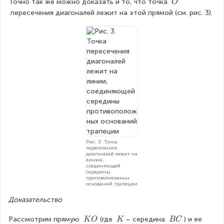
\
Точно так же можно доказать и то, что точка 
O
K
ra
D
\
 пересечения диагоналей лежит на этой прямой (см. рис. 3).
C
c
}
O
}
{
=
{
K
\f
E
B
r
D
}
a
}
{
c
A
{
E
K
}
B
Рис. 3. Точка
}
пересечения
диагоналей лежит на
{
линии,
соединяющей
A
середины
противоположных
оснований трапеции
E
}
Доказательство
\
\
\
Рассмотрим прямую 
(где 
– середина 
) и ее 
K
O
K
BC