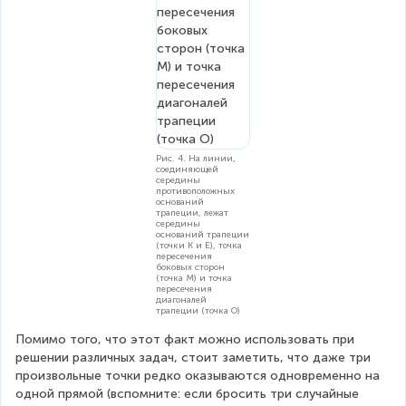
D
}
}
{
E
D
}
Рис. 4. На линии,
соединяющей
середины
противоположных
оснований
трапеции, лежат
середины
оснований трапеции
(точки K и E), точка
пересечения
боковых сторон
(точка M) и точка
пересечения
диагоналей
трапеции (точка O)
Помимо того, что этот факт можно использовать при 
решении различных задач, стоит заметить, что даже три 
произвольные точки редко оказываются одновременно на 
одной прямой (вспомните: если бросить три случайные 