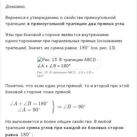
A
C
D
Доказано.
=
=
B
Вернемся к утверждению о свойстве прямоугольной 
\
D
трапеции: 
в прямоугольной трапеции два прямых угла
.
a
n
Углы при боковой стороне являются внутренними 
g
односторонними при параллельных прямых (основаниях 
le
∘
1
18
0
трапеции). Значит, их сумма равна 
(см. рис. 13).
C
8
D
0
A
^
\
Рис. 13. В трапеции ABCD : ∠A + ∠B =
180°
c
i
Понятно, что если один угол прямой, то и второй при этой 
r
боковой стороне тоже прямой:
c
∘
∠
+
∠
=
18
0
\
}
A
B
∘
⇒
∠
=
9
0
B
∘
le
∠
=
9
0
A
ft
.
Но выполняется и более общее свойство. В любой 
\
трапеции 
сумма углов при каждой из боковых сторон 
∘
b
1
18
0
равна 
: