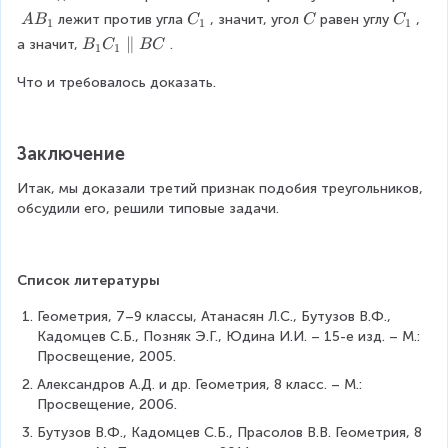
B
n
B
\
\
A
C
\
C
c
{
лежит против угла
, значит, угол
равен углу
, 
A
B
C
C
C
}
1
1
1
d
=
A
C
B
_
\
_
{
4
{
B
∥
а значит,
.
B
C
BC
{
1
1
\
B
_
1
C
1
1
+
A
_
a
a
1
}
8
B
Что и требовалось доказать.
1
r
n
{
}
_
C
r
gl
2
{
1
_
a
e
}
4
}
1
y
B
Заключение
B
}
=
\
}
_
C
=
\
p
\
Итак, мы доказали третий признак подобия треугольников, 
1
\
\
d
a
ri
обсудили его, решили типовые задачи.
\
c
df
fr
r
g
\
d
r
a
a
h
\
o
a
c
ll
t.
a
t
c
Список литературы
{
e
\
n
h
{
B
l
R
gl
Геометрия, 7–9 классы, Атанасян Л.С., Бутузов В.Ф., 
_
9
C
B
i
e
Кадомцев С.Б., Позняк Э.Г., Юдина И.И. – 15-е изд. – М.: 
a
}
}
C
g
H
Просвещение, 2005.
}
{
{
h
=
{
3
B
Александров А.Д. и др. Геометрия, 8 класс. – М.: 
t
\
\
}
_
Просвещение, 2006.
a
a
fr
=
1
r
n
Бутузов В.Ф., Кадомцев С.Б., Прасолов В.В. Геометрия, 8 
a
\
C
r