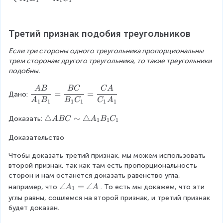
1
1
1
1
_
gi
a
a
1
n
n
n
C
{
gl
g
Третий признак подобия треугольников
_
c
e
le
1
a
A
A
Если три стороны одного треугольника пропорциональны 
s
=
_
трем сторонам другого треугольника, то такие треугольники 
e
\
1
подобны.
s
a
,
}
n
\
A
B
BC
C
A
\
=
=
Дано:
\
gl
a
d
A
B
B
C
C
A
1
1
1
1
1
1
a
e
n
fr
n
A
g
\
△
∼
△
Доказать:
a
A
BC
A
B
C
1
1
1
gl
_
le
tr
c
e
1
B
Доказательство
ia
{
A
\
=
n
A
=
\
Чтобы доказать третий признак, мы можем использовать 
\
gl
B
\
\
второй признак, так как там есть пропорциональность 
a
e
}
a
a
сторон и нам останется доказать равенство угла, 
n
A
{
n
n
\
∠
=
∠
g
например, что
. То есть мы докажем, что эти 
B
A
A
A
1
gl
gl
a
le
C
углы равны, сошлемся на второй признак, и третий признак 
_
e
e
n
B
\
будет доказан.
1
A
B
g
_
si
B