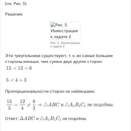
{
B
_
{
(см. Рис. 5).
m
(
C
{
6
\
п
1
}
Решение
tr
о
}
{
ia
п
B
3
n
о
_
}
gl
с
{
=
e
т
1
\
Рис. 5. Иллюстрация
A
р
к задаче 2
}
df
_
о
C
r
Эти треугольники существуют, т. к. их самые большие 
1
е
_
a
стороны меньше, чем сумма двух других сторон:
B
н
{
c
1
15
<
12
+
6
_
и
1
{
5
1
ю
}
8
<
5
5
<
4
+
3
C
}
}
1
<
_
\
{
2
Пропорциональности сторон не наблюдаем.
4
1
t
4
+
+
ri
15
12
6
}
\
6
3
=

=
⇒
△
и
△
не
подобны
.
a
A
BC
A
B
C
1
1
1
=
5
4
3
d
n
2
fr
g
\
Δ
\
△
Ответ:
и
не подобны.
\
A
BC
A
B
C
a
1
1
1
le
D
t
R
c
A
el
ri
ig