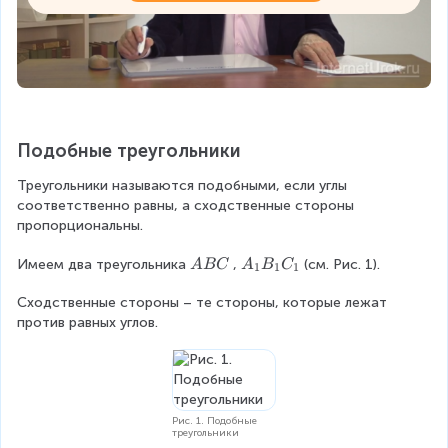
Подобные треугольники
Треугольники называются подобными, если углы 
соответственно равны, а сходственные стороны 
пропорциональны.
\
A
Имеем два треугольника
,
(см. Рис. 1).
A
BC
A
B
C
1
1
1
\
_
Сходственные стороны – те стороны, которые лежат 
A
1
против равных углов.
B
B
C
_
1
C
_
1
Рис. 1. Подобные
треугольники