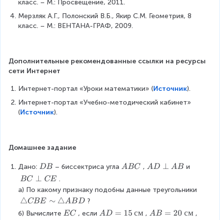
gl
класс. – М.: Просвещение, 2011.
c
df
_
o
e
{
r
Мерзляк А.Г., Полонский В.Б., Якир С.М. Геометрия, 8 
1
w
H
1
a
класс. – М.: ВЕНТАНА-ГРАФ, 2009.
}
\
_
}
c
=
d
1
{
{
\
fr
=
2
2
d
a
9
Дополнительные рекомендованные ссылки на ресурсы 
}
+
fr
c
0
сети Интернет
B
4
a
{
^
_
}
c
P
Интернет-портал «Уроки математики» (
Источник
).
\
1
{
{
_
ci
Интернет-портал «Учебно-методический кабинет» 
C
2
C
{
r
(
Источник
).
_
}
A
A
c
1
=
}
B
\
\
3
{
C
e
c
\
C
}
Домашнее задание
n
d
R
_
}
d
o
ig
1
\
\
A
⊥
{
Дано:
– биссектриса угла
,
и
D
B
A
BC
A
D
A
B
{
t
h
A
\
\
D
P
c
B
⊥
.
BC
CE
h
t
}
D
A
\
_
a
C
а) По какому признаку подобны данные треугольники
_
a
B
B
p
{
s
\
\
△
∼
△
?
a
rr
CBE
A
B
D
C
e
A
e
p
tr
'
o
\
A
=
15
см
A
=
20
см
б) Вычислите
, если
,
,
EC
A
D
A
B
r
_
s
e