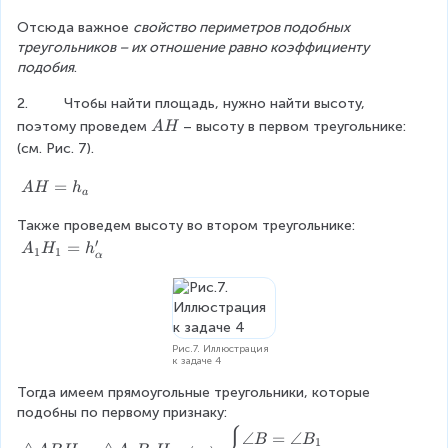
w
\
1
1
m
le
B
\
Отсюда важное 
свойство периметров подобных 
b
B
B
\
A
C
t
треугольников – их отношение равно коэффициенту 
e
_
_
D
_
}
ri
подобия
.
g
1
1
el
1
{
a
i
C
C
t
B
2.         Чтобы найти площадь, нужно найти высоту, 
n
n
_
_
a
_
\
g
поэтому проведем
– высоту в первом треугольнике: 
A
H
{
1
1
A
1
\
le
(см. Рис. 7).
a
}
}
_
C
A
A
r
}
}
1
_
H
B
A
=
A
H
h
r
B
1
a
C
H
a
_
}
\
Также проведем высоту во втором треугольнике:
=
y
1
=
′
t
h
A
=
A
H
h
}
C
1
1
\
α
e
_
_
{
_
d
x
a
1
l
1
fr
t
H
}
a
{
_
A
c
и
1
B
Рис.7. Иллюстрация
{
к задаче 4
}
=
=
C
\
h
k
Тогда имеем прямоугольные треугольники, которые 
A
t
'
\
подобны по первому признаку:
}
ri
_
c
\
{
∠
=
∠
B
B
1
a