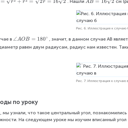
ci
A
2
2
=
+
=
2
=
16
2
=
16
2
. Нашли
см (ри
r
r
r
A
B
rc
t
\
el
rc
B
a
c
t
}
=
A
i
a
{
1
O
r
A
2
6
Рис. 6. Иллюстрация к случаю 
B
c
O
}
\
∘
\
∠
B
=
18
0
учае в
, значит, в данном случае АВ явля
=
A
OB
s
a
6
q
диаметр равен двум радиусам, радиус нам известен. Так
n
0
rt
gl
^
{
e
\
2
A
ci
}
O
rc
Рис. 7. Иллюстрация к случаю 
B
=
1
оды по уроку
8
0
, мы узнали, что такое центральный угол, познакомились
^
жности. На следующем уроке мы изучим вписанный угол 
\