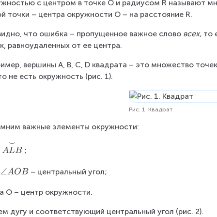
жностью с центром в точке О и радиусом R называют мн
й точки – центра окружности О – на расстояние R.
идно, что ошибка – пропущенное важное слово 
всех, 
то 
к, равноудаленных от ее центра.
имер, вершины A, B, C, D квадрата – это множество точек
то не есть окружность (рис. 1).
Рис. 1. Квадрат
мним важные элементы окружности:
⌣
\
а
;
A
L
B
o
v
\
∠
– центральный угол;
A
OB
er
a
se
а О – центр окружности.
n
t
gl
м дугу и соответствующий центральный угол (рис. 2).
{
e