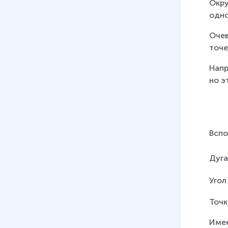
Окру
Точка пересечения
одно
биссектрис и точка
пересечения серединных
Очев
перпендикуляров
точе
треугольника
Напр
20 мин
но э
08
.
Теорема о пересечении
высот треугольника
13 мин
Вспо
09
.
Точка пересечения высот
треугольника
Дуг
18 мин
10
.
Вписанная окружность
Угол
12 мин
Точк
11
.
Описанная окружность
Имее
25 мин