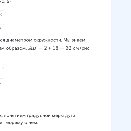
с. 6).
rc
=
1
2
б
0
^
ется диаметром окружности. Мы знаем, 
\
A
=
2
∗
16
=
32
им образом,
см (рис. 
A
B
ci
B
rc
=
2
*
1
в
6
=
3
2
 с понятием градусной меры дуги 
и теорему о нем.