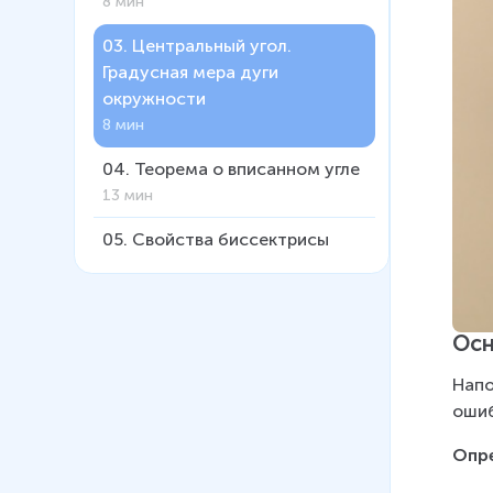
8 мин
03
.
Центральный угол.
Градусная мера дуги
окружности
8 мин
04
.
Теорема о вписанном угле
13 мин
05
.
Свойства биссектрисы
угла и серединного
перпендикуляра к отрезку
14 мин
Осн
06
.
Свойства биссектрисы
Напо
угла. Задачи
ошиб
21 мин
Опр
07
.
Свойства серединного
перпендикуляра к отрезку.