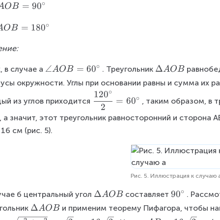
∘
rc
=
9
0
A
e
OB
}
M
B
O
∘
=
18
0
A
OB
O
C
C
=
ение:
=
4
9
5
∘
\
∠
=
6
0
\
Δ
, в случае а
. Треугольник
равнобед
A
OB
A
OB
0
^
a
D
усы окружности. Углы при основании равны и сумма их р
^
\
n
el
∘
12
0
\
\
∘
ci
=
6
0
ый из углов приходится
, таким образом, в 
gl
t
2
d
ci
rc
e
a
, а значит, этот треугольник равносторонний и сторона 
fr
rc
A
A
a
16 см (рис. 5).
O
O
c
B
B
{
=
1
6
2
Рис. 5. Иллюстрация к случаю 
0
0
^
∘
\
Δ
9
9
0
учае б центральный угол
составляет
. Рассм
A
OB
^
\
D
0
\
Δ
гольник
и применим теорему Пифагора, чтобы най
\
A
OB
ci
el
^
D