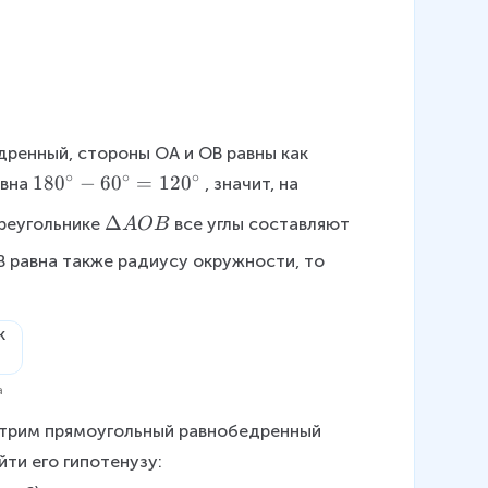
ренный, стороны ОА и ОВ равны как 
∘
∘
∘
1
18
0
−
6
0
=
12
0
авна
, значит, на 
8
\
Δ
треугольнике
все углы составляют
A
OB
0
D
^
АВ равна также радиусу окружности, то 
el
\
t
ci
a
rc
A
-
O
6
а
B
0
отрим прямоугольный равнобедренный 
^
\
ти его гипотенузу:
ci