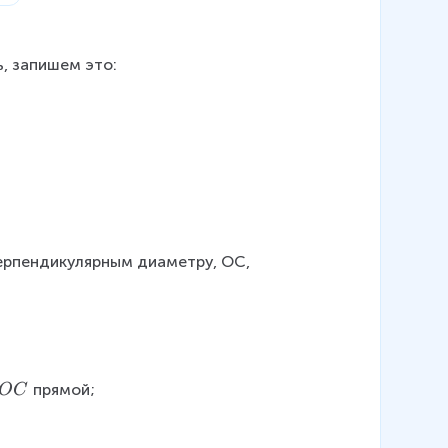
B
, запишем это:
ерпендикулярным диаметру, ОС, 
прямой;
OC