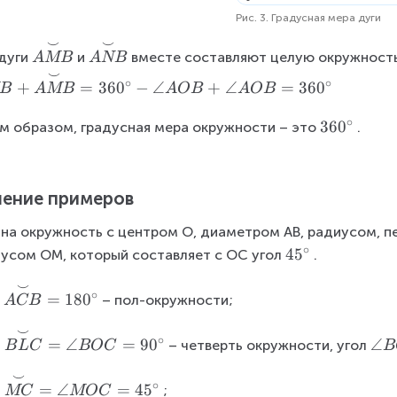
Рис. 3. Градусная мера дуги
⌣
⌣
\
\
дуги
и
вместе составляют целую окружность
A
MB
A
NB
o
o
⌣
∘
∘
+
=
36
0
−
∠
+
∠
=
36
0
B
A
MB
A
OB
A
OB
v
v
er
er
∘
3
36
0
м образом, градусная мера окружности – это
.
se
se
6
t{
t
0
\s
{
^
m
\
ение примеров
\
il
s
c
на окружность с центром О, диаметром АВ, радиусом, п
e
m
i
∘
}
il
4
4
5
усом ОМ, который составляет с ОС угол
.
r
{
e
5
⌣
c
\
A
}
^
∘
=
18
0
а
– пол-окружности;
A
CB
o
M
{
\
⌣
v
B
A
c
\
∘
=
∠
=
9
0
\
∠
а
– четверть окружности, угол
B
L
C
BOC
B
er
}
N
i
o
a
se
B
r
⌣
v
\
n
∘
=
∠
=
4
5
а
;
MC
MOC
t