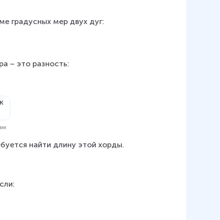
мме градусных мер двух дуг:
ра – это разность:
рам
ебуется найти длину этой хорды.
сли: