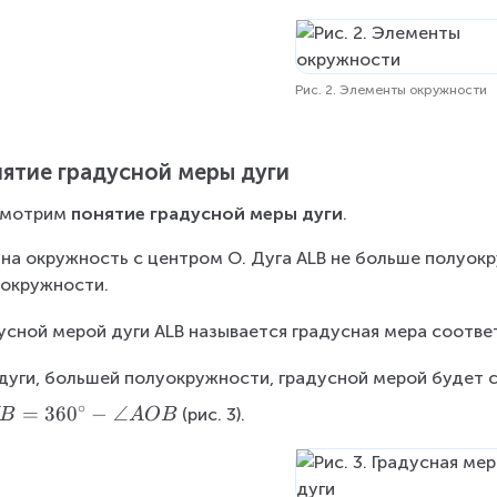
\
A
s
O
m
B
il
Рис. 2. Элементы окружности
e
}
ятие градусной меры дуги
{
A
мотрим 
понятие градусной меры дуги
.
L
B
на окружность с центром О. Дуга ALB не больше полуок
}
окружности.
усной мерой дуги ALB называется градусная мера соотве
дуги, большей полуокружности, градусной мерой будет 
∘
=
36
0
−
∠
(рис. 3).
B
A
OB