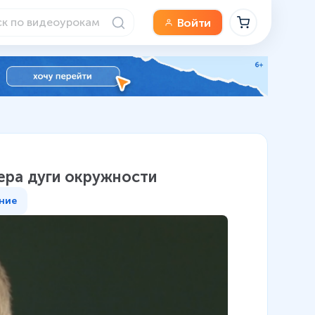
Войти
мера дуги окружности
ние