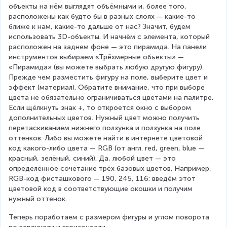
объекты на нём выглядят объёмными и, более того, 
расположены как будто бы в разных слоях — какие-то 
ближе к нам, какие-то дальше от нас? Значит, будем 
использовать 3D-объекты. И начнём с элемента, который 
расположен на заднем фоне — это пирамида. На панели 
инструментов выбираем «Трёхмерные объекты» — 
«Пирамида» (вы можете выбрать любую другую фигуру). 
Прежде чем разместить фигуру на поле, выберите цвет и 
эффект (материал). Обратите внимание, что при выборе 
цвета не обязательно ограничиваться цветами на палитре. 
Если щёлкнуть знак +, то откроется окно с выбором 
дополнительных цветов. Нужный цвет можно получить 
перетаскиванием нижнего ползунка и ползунка на поле 
оттенков. Либо вы можете найти в интернете цветовой 
код какого-либо цвета — RGB (от англ. red, green, blue — 
красный, зелёный, синий). Да, любой цвет — это 
определённое сочетание трёх базовых цветов. Например, 
RGB-код фисташкового — 190, 245, 116: введём этот 
цветовой код в соответствующие окошки и получим 
нужный оттенок.
Теперь поработаем с размером фигуры и углом поворота 