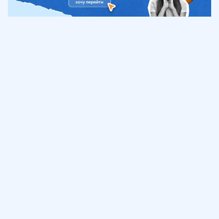
Обучение
ИнтернетУрок
Помощь
© ИнтернетУрок, 2009-
2026
8 (800) 775-41-21
info@interneturok.ru
101 000, г. Москва а/я 711 ООО «ИНТЕРДА»
Соглашение о пользовании сайтом
Сведения об образовательной программе
Политика в отношении обработки персональных данных