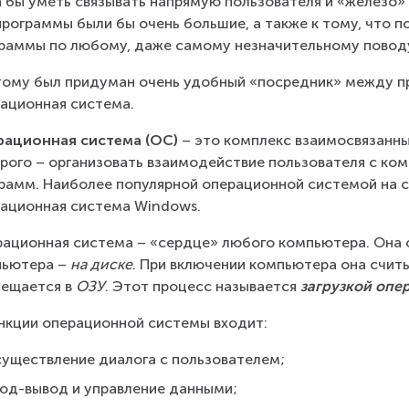
 бы уметь связывать напрямую пользователя и «железо» 
программы были бы очень большие, а также к тому, что 
раммы по любому, даже самому незначительному повод
ому был придуман очень удобный «посредник» между п
ационная система.
рационная система (ОС)
 – это комплекс взаимосвязанн
рого – организовать взаимодействие пользователя с ком
рамм. Наиболее популярной операционной системой на с
ационная система Windows.
ационная система – «сердце» любого компьютера. Она о
ьютера – 
на диске
. При включении компьютера она считы
ещается в 
ОЗУ
. Этот процесс называется 
загрузкой опе
нкции операционной системы входит:
существление диалога с пользователем;
вод-вывод и управление данными;