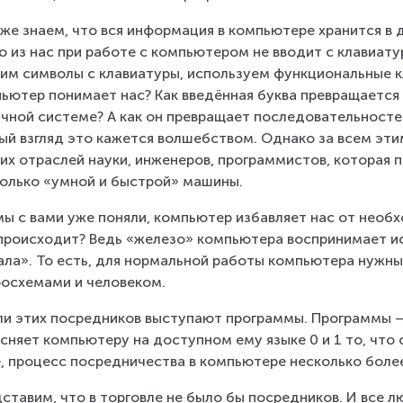
же знаем, что вся информация в компьютере хранится в дв
о из нас при работе с компьютером не вводит с клавиату
им символы с клавиатуры, используем функциональные к
ьютер понимает нас? Как введённая буква превращается в
чной системе? А как он превращает последовательностей 
ый взгляд это кажется волшебством. Однако за всем эти
их отраслей науки, инженеров, программистов, которая п
олько «умной и быстрой» машины.
мы с вами уже поняли, компьютер избавляет нас от необхо
происходит? Ведь «железо» компьютера воспринимает и
ала». То есть, для нормальной работы компьютера нужн
осхемами и человеком.
ли этих посредников выступают программы. Программы – 
сняет компьютеру на доступном ему языке 0 и 1 то, что 
, процесс посредничества в компьютере несколько боле
ставим, что в торговле не было бы посредников. И все лю