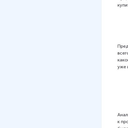
купи
Пред
всег
како
уже 
Анал
к пр