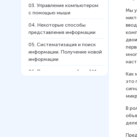
03
.
Управление компьютером
Мы у
с помощью мыши
никт
ввод
04
.
Некоторые способы
комп
представления информации
двои
05
.
Систематизация и поиск
перв
информации. Получение новой
мног
информации
наст
06
.
Практическая работа №1.
Как 
Метод координат. Работа с
это 
таблицами. Двоичное
сигн
представление чисел
микр
07
.
Что ещё умеет компьютер
В ро
объя
деле
Пред