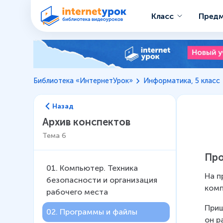
Класс
Пред
Библиотека «ИнтернетУрок»
Информатика, 5 класс
Назад
Архив конспектов
Тема
6
Пр
01
.
Компьютер. Техника
На п
безопасности и организация
комп
рабочего места
Приш
02
.
Программы и файлы
он р