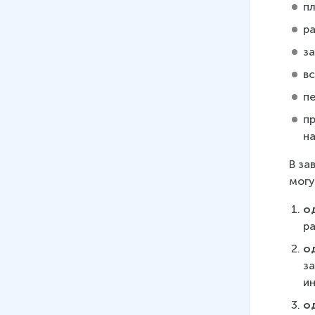
п
р
з
в
п
п
на
В за
могу
о
ра
о
з
и
о