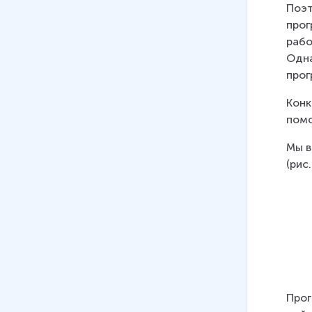
Поэт
прог
рабо
Одна
прог
Конк
помо
Мы в
(рис.
Прог