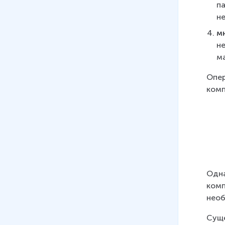
п
н
м
н
м
Опер
комп
Одна
комп
необ
Суще