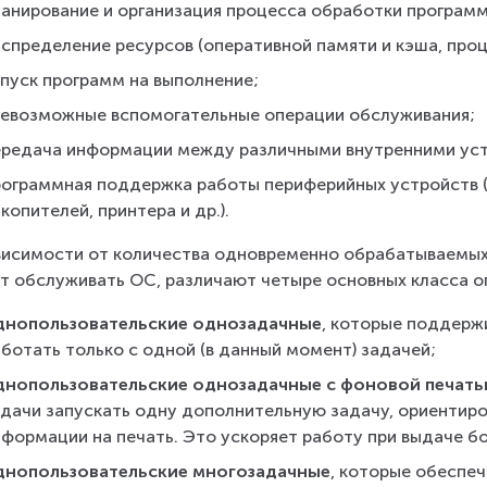
ланирование и организация процесса обработки программ
аспределение ресурсов (оперативной памяти и кэша, проц
апуск программ на выполнение;
севозможные вспомогательные операции обслуживания;
ередача информации между различными внутренними ус
рограммная поддержка работы периферийных устройств (д
копителей, принтера и др.).
висимости от количества одновременно обрабатываемых 
т обслуживать ОС, различают четыре основных класса о
днопользовательские однозадачные
, которые поддерж
ботать только с одной (в данный момент) задачей;
днопользовательские однозадачные с фоновой печат
адачи запускать одну дополнительную задачу, ориентиров
нформации на печать. Это ускоряет работу при выдаче б
днопользовательские многозадачные
, которые обеспе