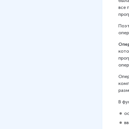
была
все 
прог
Поэт
опер
Опе
кото
прог
опер
Опер
комп
разм
В фу
о
в