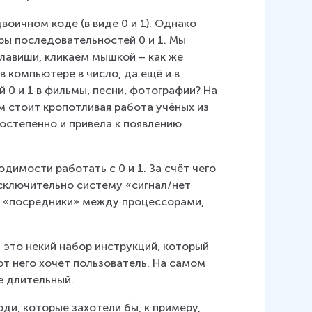
оичном коде (в виде 0 и 1). Однако 
ры последовательностей 0 и 1. Мы 
лавиши, кликаем мышкой – как же 
 компьютере в число, да ещё и в 
0 и 1 в фильмы, песни, фотографии? На 
м стоит кропотливая работа учёных из 
остепенно и привела к появлению 
димости работать с 0 и 1. За счёт чего 
сключительно систему «сигнал/нет 
ы «посредники» между процессорами, 
это некий набор инструкций, который 
от него хочет пользователь. На самом 
е длительный.
ди, которые захотели бы, к примеру, 