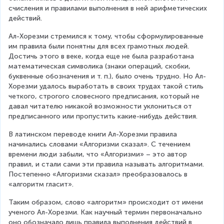
{
i
счисления и правилами выполнения в ней арифметических 
a
g
действий.
li
h
g
Ал-Хорезми стремился к тому, чтобы сформулированные 
t
n
им правила были понятны для всех грамотных людей. 
)
e
Достичь этого в веке, когда еще не была разработана 
d
математическая символика (знаки операций, скобки, 
}
буквенные обозначения и т. п.), было очень трудно. Но Ал-
Хорезми удалось выработать в своих трудах такой стиль 
четкого, строгого словесного предписания, который не 
давал читателю никакой возможности уклониться от 
предписанного или пропустить какие-нибудь действия.
В латинском переводе книги Ал-Хорезми правила 
начинались словами «Алгоризми сказал». С течением 
времени люди забыли, что «Алгоризми» – это автор 
правил, и стали сами эти правила называть алгоритмами. 
Постепенно «Алгоризми сказал» преобразовалось в 
«алгоритм гласит».
Таким образом, слово «алгоритм» происходит от имени 
ученого Ал-Хорезми. Как научный термин первоначально 
оно обозначало лишь правила выполнения действий в 