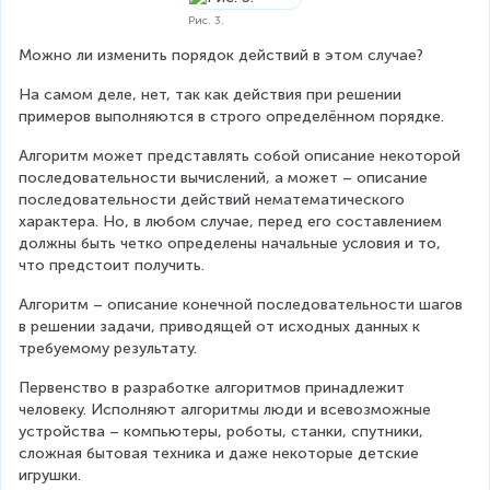
d
2
5
Рис. 3.
,
4
1
Можно ли изменить порядок действий в этом случае?
-
2
2
На самом деле, нет, так как действия при решении 
\
4
примеров выполняются в строго определённом порядке.
r
=
i
3
Алгоритм может представлять собой описание некоторой 
g
0
последовательности вычислений, а может – описание 
h
;
последовательности действий нематематического 
t
&
характера. Но, в любом случае, перед его составлением 
)
5
должны быть четко определены начальные условия и то, 
-
)
что предстоит получить.
2
\
,
Алгоритм – описание конечной последовательности шагов 
q
4
в решении задачи, приводящей от исходных данных к 
u
\
требуемому результату.
a
c
d
d
Первенство в разработке алгоритмов принадлежит 
3
o
человеку. Исполняют алгоритмы люди и всевозможные 
0
t
устройства – компьютеры, роботы, станки, спутники, 
\
\
сложная бытовая техника и даже некоторые детские 
n
l
игрушки.
e