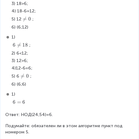
e
3) 18>6;
2
q
4) 18-6=12;
4
1
\
8
\

=
0
5) 12
;
n
n
6) (6;12)
e
e
q
q
1)
5
0
6
6

=
18
;
4
\
2) 6<12;
;
n
3) 12>6;
&
e
2
4)12-6=6;
q
)
1
\

=
0
5) 6
;
\
8
n
6) (6;6)
q
e
u
q
1)
a
0
6
6
=
6
d
=
2
6
Ответ: НОД(24;54)=6.
4
<
Подумайте: обязателен ли в этом алгоритме пункт под 
5
номером 5.
4