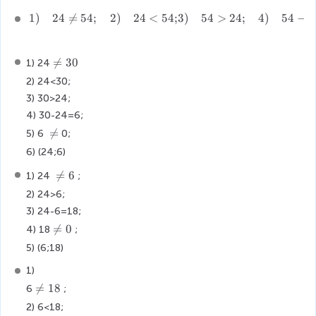
1
)
24

=
54
;
2
)
24
<
54
;
3
)
54
>
24
;
4
)
54
−
2
\
b
e
g
\

=
30
1) 24
i
n
2) 24<30;
n
e
3) 30>24;
{
q
4) 30-24=6;
a
3
li
\
0

=
5) 6 
0;
g
n
6) (24;6)
n
e
e
q
\

=
6
1) 24 
;
d
n
2) 24>6;
}
e
3) 24-6=18;
&
q
\

=
0
1
4) 18
;
6
n
)
5) (6;18)
e
\
q
1)   
q
0
u
\

=
18
6
;
a
n
2) 6<18;
d