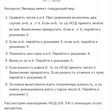
Рис. 2. Эвклид
Алгоритм Эвклида имеет следующий вид:
Сравнить числа а и б. При сравнении возможны два 
\

=
случая: а=б, а 
б. Если а=б, то за НОД принять любое 
n
\

=
из них. Вычисление прекратить. Если а 
б, перейти к 
e
n
указанию 2.
q
e
Если а<б, перейти к указанию 3, если а>б, перейти к 
q
указанию 4.
Поменять местами а и б. Перейти к указанию 4.
Вычесть из а б. Перейти к указанию 5.
Если разность равна 0, то за НОД принять число б. 
Вычисление прекратить. Если разность отлична от нуля, 
перейти к указанию 6.
За новое вычитаемое взять полученную разность, а за 
новое уменьшаемое взять старое число б. Перейти к 
указанию 1.
Рассмотрим нахождение НОД (24; 54) с помощью этого 
алгоритма