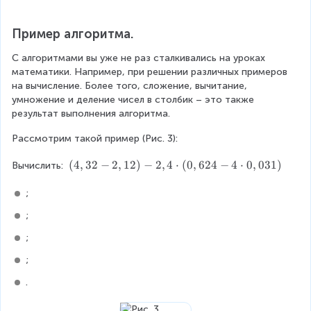
;
&
Пример алгоритма.
3
)
С алгоритмами вы уже не раз сталкивались на уроках 
\
математики. Например, при решении различных примеров 
q
на вычисление. Более того, сложение, вычитание, 
u
умножение и деление чисел в столбик – это также 
a
результат выполнения алгоритма.
d
5
Рассмотрим такой пример (Рис. 3):
4
>
\
(
4
,
32
−
2
,
12
)
−
2
,
4
⋅
(
0
,
624
−
4
⋅
0
,
031
)
Вычислить: 
2
l
4
e
;
;
f
&
;
t
4
(
;
)
4
\
;
,
q
3
.
u
2
a
-