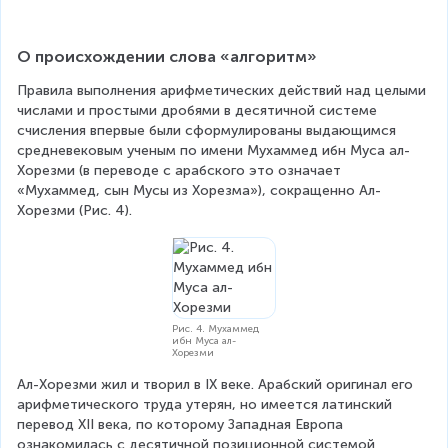
e
q
f
0
t
;
О происхождении слова «алгоритм»
(
&
0
Правила выполнения арифметических действий над целыми 
6
,
числами и простыми дробями в десятичной системе 
)
6
счисления впервые были сформулированы выдающимся 
\
2
средневековым ученым по имени Мухаммед ибн Муса ал-
q
4
Хорезми (в переводе с арабского это означает 
u
-
«Мухаммед, сын Мусы из Хорезма»), сокращенно Ал-
a
4
Хорезми (Рис. 4).
d
\
(
c
2
d
4
o
;
t
3
0
Рис. 4. Мухаммед
0
,
ибн Муса ал-
)
Хорезми
0
\
3
Ал-Хорезми жил и творил в IX веке. Арабский оригинал его 
e
1
арифметического труда утерян, но имеется латинский 
n
\
перевод ХІІ века, по которому Западная Европа 
d
r
ознакомилась с десятичной позиционной системой 