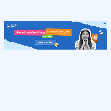
Обучение
ИнтернетУрок
Помощь