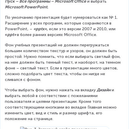
Пуск – Все программы – Microsoft Office
 и выбрать 
Microsoft PowerPoint.
По умолчанию презентация будет нумероваться как № 1. 
Расширение у всех программ, которые сохраняются в 
PowerPoint, – 
«pptx»,
 если это версии 2007 и 2010, или 
«
ppt» 
в более ранних версиях Microsoft Office.
Фон учебных презентаций не должен перегружаться 
большим количеством текстур и узоров, он должен быть 
простой. Нужно помнить, что если выбирать светлый фон, 
на нем должен быть темный текст, и наоборот, на темном 
фоне – светлый текст. Если в презентации много цветов, 
сложно подобрать цвет текста, чтобы он нигде не 
сливался с фоном.
Чтобы выбрать фон, нужно нажать на вкладку 
Дизайн 
и 
выбрать любой в соответствии с пожеланиями 
пользователя и целями презентации. Кроме того 
соответствующими кнопками во вкладке Главная можно 
изменить цвет, вид и стиль и размер шрифта, его 
положение на странице.