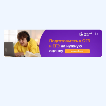
Обучение
ИнтернетУрок
Помощь