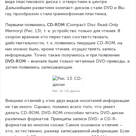
виде пластикового диска с отверстием в центре. 
Дальнейшим развитием компакт-дисков стали DVD и Blu-
ray, прообразом стала граммофонная пластинка.
Первыми появились 
CD-ROM
 (Compact Disc Read-Only 
Memory) (Рис. 13), т. е. устройство только для чтения. В 
скором времени это перестало соответствовать 
действительности, т. к. появились пишущие CD-ROM, на 
них можно было, кроме чтения, осуществлять запись 
информации. Точно также получилось и при появлении 
DVD-ROM
 – вначале были только читаемые DVD-приводы, а 
затем появились записывающие.
Рис. 13. CD-диски
Внешних отличий у этих двух видов носителей информации 
не так много. Однако, помимо всего того, что умеет 
делать CD-ROM, DVD-ROM способен читать DVD-диски 
различных форматов. Принципы записи DVD- и CD-R-
форматов во многом схожи. Самое основное отличие – 
это, естественно, размер записываемой информации. Если 