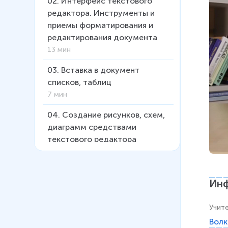
02
.
Интерфейс текстового
редактора. Инструменты и
приемы форматирования и
редактирования документа
13 мин
03
.
Вставка в документ
списков, таблиц
7 мин
04
.
Создание рисунков, схем,
диаграмм средствами
текстового редактора
8 мин
05
.
Оформление реферата.
Инф
Вставка колонтитулов,
номеров страниц и оглавления
Учит
9 мин
Волк