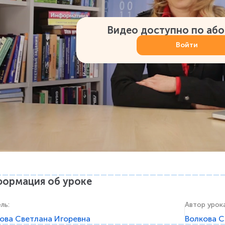
Видео доступно по аб
Войти
ормация об уроке
ель
:
Автор урок
ова Светлана Игоревна
Волкова С