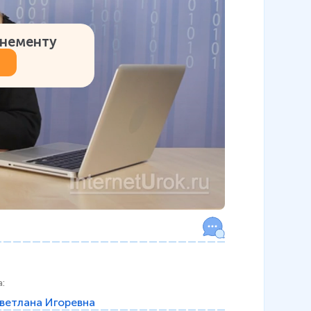
онементу
а
:
ветлана Игоревна