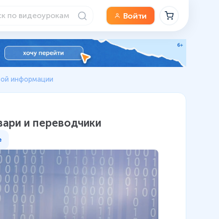
Войти
овой информации
вари и переводчики
е