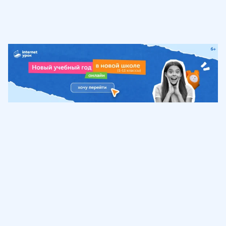
Обучение
ИнтернетУрок
Помощь