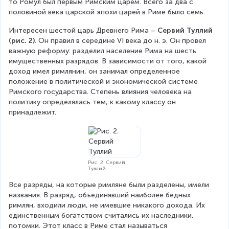
то Ромул был первым Римским царем. Всего за два с 
половиной века царской эпохи царей в Риме было семь.
Интересен шестой царь Древнего Рима – 
Сервий Туллий 
(рис. 2)
. Он правил в середине VI века до н. э. Он провел 
важную реформу: разделил население Рима на шесть 
имущественных разрядов. В зависимости от того, какой 
доход имел римлянин, он занимал определенное 
положение в политической и экономической системе 
Римского государства. Степень влияния человека на 
политику определялась тем, к какому классу он 
принадлежит.
Рис. 2. Сервий
Туллий
Все разряды, на которые римляне были разделены, имели 
названия. В разряд, объединявший наиболее бедных 
римлян, входили люди, не имевшие никакого дохода. Их 
единственным богатством считались их наследники, 
потомки. Этот класс в Риме стал называться 