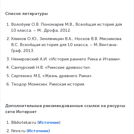
Список литературы
Волобуев О.В. Пономарев М.В., Всеобщая история для 
10 класса. – М.: Дрофа, 2012.
Климов О.Ю., Земляницин В.А., Носков В.В. Мясникова 
В.С. Всеобщая история для 10 класса. – М.:Вентана-
Граф, 2013.
Немировский А.И. «История раннего Рима и Италии».
Санчурский Н.В. «Римские древности».
Сергеенко М.Е. «Жизнь древнего Рима».
Теодор Моммзен. Римская история.
Дополнительные рекомендованные ссылки на ресурсы 
сети Интернет
Bibliotekar.ru (
Источник
)
Nnre.ru (
Источник)