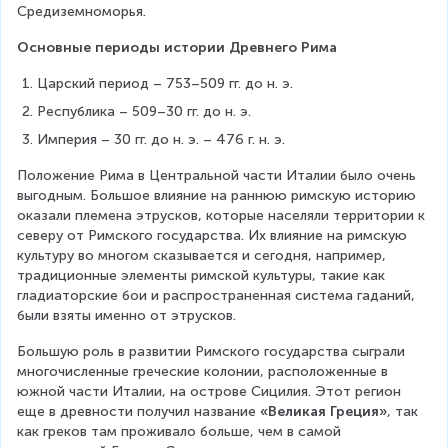
Средиземноморья.
Основные периоды истории Древнего Рима
Царский период – 753–509 гг. до н. э.
Республика – 509–30 гг. до н. э.
Империя – 30 гг. до н. э. – 476 г. н. э.
Положение Рима в Центральной части Италии было очень 
выгодным. Большое влияние на раннюю римскую историю 
оказали племена этрусков, которые населяли территории к 
северу от Римского государства. Их влияние на римскую 
культуру во многом сказывается и сегодня, например, 
традиционные элементы римской культуры, такие как 
гладиаторские бои и распространенная система гаданий, 
были взяты именно от этрусков.
Большую роль в развитии Римского государства сыграли 
многочисленные греческие колонии, расположенные в 
южной части Италии, на острове Сицилия. Этот регион 
еще в древности получил название 
«Великая Греция»
, так 
как греков там проживало больше, чем в самой 