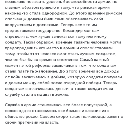
позволило повысить уровень боеспособности армии, но 
главным образом привело к тому, что римская армия 
наконец-то стала однородной. До этого времени римские 
ополченцы должны были сами обеспечивать себя 
вооружением и доспехами. Теперь все это им 
предоставляло государство. Командир мог сам 
определять, чем лучше заниматься тому или иному 
солдату. Таким образом, военные таланты человека могли 
предопределить его место в армии и способствовали 
тому, чтобы этот человек смог стать лучшим солдатом, 
чем он был бы во времена ополчения. Самый важный 
момент этой реформы заключался в том, что солдатам 
стали 
платить жалованье
. До этого времени все доходы 
от войн заключались в добыче, которую солдаты получали 
и делили между собой после очередной победы. Теперь 
солдатам выплачивались деньги, а также 
солдатам за 
службу стали выдавать землю
.
Служба в армии становилась все более популярной, а 
полководцев становилось все больше и влияние их в 
обществе росло. Совсем скоро такие полководцы заявят о 
своей претензии на власть.