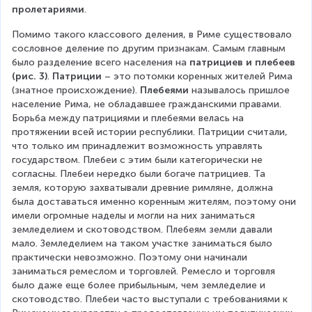
пролетариями
.
Помимо такого классового деления, в Риме существовало 
сословное деление по другим признакам. Самым главным 
было разделение всего населения на 
патрициев и плебеев 
(рис. 3)
. 
Патриции
 – это потомки коренных жителей Рима 
(знатное происхождение). 
Плебеями
 называлось пришлое 
население Рима, не обладавшее гражданскими правами. 
Борьба между патрициями и плебеями велась на 
протяжении всей истории республики. Патриции считали, 
что только им принадлежит возможность управлять 
государством. Плебеи с этим были категорически не 
согласны. Плебеи нередко были богаче патрициев. Та 
земля, которую захватывали древние римляне, должна 
была доставаться именно коренным жителям, поэтому они 
имели огромные наделы и могли на них заниматься 
земледелием и скотоводством. Плебеям земли давали 
мало. Земледелием на таком участке заниматься было 
практически невозможно. Поэтому они начинали 
заниматься ремеслом и торговлей. Ремесло и торговля 
было даже еще более прибыльным, чем земледелие и 
скотоводство. Плебеи часто выступали с требованиями к 