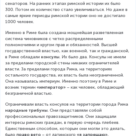
сенаторов. На ранних этапах римской истории их было 
300. Потом их количество стало увеличиваться. Но даже в 
самые яркие периоды римской истории оно не достигало 
1000 человек.
Именно в Риме была создана мощнейшая разветвленная 
система чиновников с четко распределенными 
полномочиями и кругом прав и обязанностей. Высшей 
государственной властью, как военной, так и гражданской, 
в Риме обладали 
консулы
. Их было два. Консулы не имели 
за пределами городской стены никаких ограничителей 
власти. За пределами города Рима, на территориях 
остального государства, их власть была неограниченной. 
Она называлась империум. Именно поэтому в Риме и 
возник термин 
«император»
 – как человек, обладающий 
безграничной властью.
Ограничивали власть консулов на территории города Рима 
народные трибуны
. Они представляли собой 
профессиональных правозащитников. Они защищали 
интересы римских граждан, в первую очередь плебеев. 
Единственным способом, которым они могли это делать, 
было 
право вето
 – от латинского 
«я запрещаю».