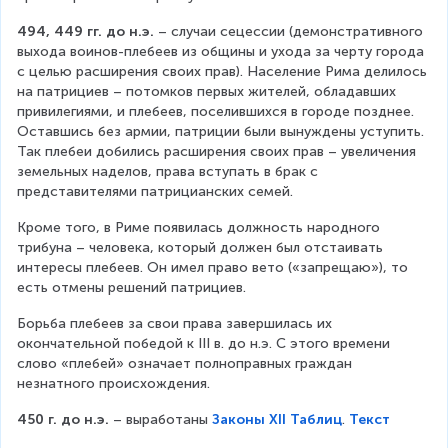
494, 449 гг. до н.э.
 – случаи сецессии (демонстративного 
выхода воинов-плебеев из общины и ухода за черту города 
с целью расширения своих прав). Население Рима делилось 
на патрициев – потомков первых жителей, обладавших 
привилегиями, и плебеев, поселившихся в городе позднее. 
Оставшись без армии, патриции были вынуждены уступить. 
Так плебеи добились расширения своих прав – увеличения 
земельных наделов, права вступать в брак с 
представителями патрицианских семей.
Кроме того, в Риме появилась должность народного 
трибуна – человека, который должен был отстаивать 
интересы плебеев. Он имел право вето («запрещаю»), то 
есть отмены решений патрициев.
Борьба плебеев за свои права завершилась их 
окончательной победой к III в. до н.э. С этого времени 
слово «плебей» означает полноправных граждан 
незнатного происхождения.
450 г. до н.э.
 – выработаны 
Законы XII Таблиц
. 
Текст