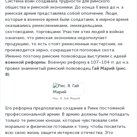
Система войн создавала трудности для римского 
общества и римской экономики. До конца II века до н. э. 
римская армия представляла собой ополчение. Люди, 
которые в военное время были солдатами, в мирное время 
оказывались ремесленниками, земледельцами, 
скотоводами, торговцами. Участие этих людей в войнах 
означало, что римская экономика недополучает 
продукцию, то есть стоят ремесленные мастерские, не 
производится зерно, сокращается поголовье скота. 
Именно поэтому римские полководцы выступили с идеей 
военной реформы
. Военную реформу в 107–104 гг. до н.э. 
провел знаменитый римский полководец 
Гай Марий (рис. 
8)
.
Рис. 8. Гай Марий
Его реформа предполагала создание в Риме постоянной 
профессиональной армии. В армию должны были попадать 
только те римские юноши, которые чувствовали себя 
морально и физически готовыми к тому, чтобы посвятить 
всю свою жизнь защите интересов отечества. Это 