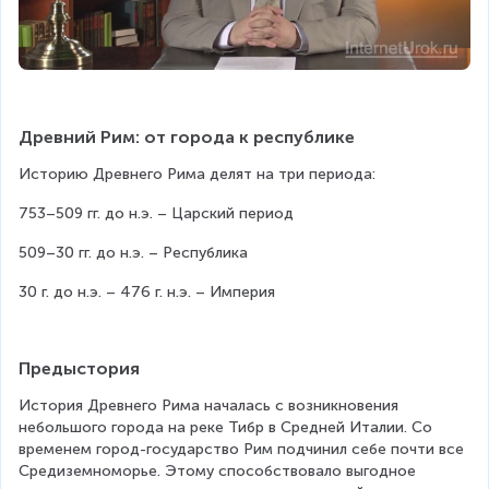
Древний Рим: от города к республике
Историю Древнего Рима делят на три периода:
753–509 гг. до н.э. – Царский период
509–30 гг. до н.э. – Республика
30 г. до н.э. – 476 г. н.э. – Империя
Предыстория
История Древнего Рима началась с возникновения 
небольшого города на реке Тибр в Средней Италии. Со 
временем город-государство Рим подчинил себе почти все 
Средиземноморье. Этому способствовало выгодное 