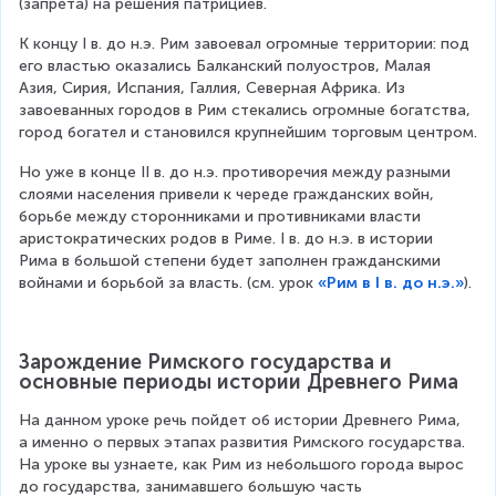
(запрета) на решения патрициев.
К концу I в. до н.э. Рим завоевал огромные территории: под 
его властью оказались Балканский полуостров, Малая 
Азия, Сирия, Испания, Галлия, Северная Африка. Из 
завоеванных городов в Рим стекались огромные богатства, 
город богател и становился крупнейшим торговым центром.
Но уже в конце II в. до н.э. противоречия между разными 
слоями населения привели к череде гражданских войн, 
борьбе между сторонниками и противниками власти 
аристократических родов в Риме. I в. до н.э. в истории 
Рима в большой степени будет заполнен гражданскими 
войнами и борьбой за власть. (см. урок 
«Рим в I в. до н.э.»
).
Зарождение Римского государства и 
основные периоды истории Древнего Рима
На данном уроке речь пойдет об истории Древнего Рима, 
а именно о первых этапах развития Римского государства. 
На уроке вы узнаете, как Рим из небольшого города вырос 
до государства, занимавшего большую часть 