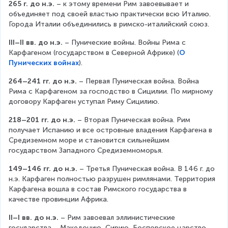
265 г. до н.э.
 – к этому времени Рим завоевывает и 
объединяет под своей властью практически всю Италию. 
Города Италии объединились в римско-италийский союз.
III–II вв. до н.э.
 – Пунические войны. Войны Рима с 
Карфагеном (государством в Северной Африке) (
О
Пунических войнах
).
264–241 гг. до н.э.
 – Первая Пуническая война. Война 
Рима с Карфагеном за господство в Сицилии. По мирному 
договору Карфаген уступал Риму Сицилию.
218–201 гг. до н.э.
 – Вторая Пуническая война. Рим 
получает Испанию и все островные владения Карфагена в 
Средиземном море и становится сильнейшим 
государством Западного Средиземноморья.
149–146 гг. до н.э.
 – Третья Пуническая война. В 146 г. до 
н.э. Карфаген полностью разрушен римлянами. Территория 
Карфагена вошла в состав Римского государства в 
качестве провинции Африка.
II–I вв. до н.э.
 – Рим завоевал эллинистические 
государства – Македонию, Сирию, Боспорское царство, 