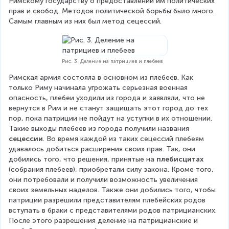
Римскому государству о предоставлении им политических 
прав и свобод. Методов политической борьбы было много. 
Самым главным из них был метод сецессий.
Рис. 3. Деление на патрициев и плебеев
Римская армия состояла в основном из плебеев. Как 
только Риму начинала угрожать серьезная военная 
опасность, плебеи уходили из города и заявляли, что не 
вернутся в Рим и не станут защищать этот город до тех 
пор, пока патриции не пойдут на уступки в их отношении. 
Такие выходы плебеев из города получили названия 
сецессии
. Во время каждой из таких сецессий плебеям 
удавалось добиться расширения своих прав. Так, они 
добились того, что решения, принятые на 
плебисцитах
(собрания плебеев), приобретали силу закона. Кроме того, 
они потребовали и получили возможность увеличения 
своих земельных наделов. Также они добились того, чтобы 
патриции разрешили представителям плебейских родов 
вступать в браки с представителями родов патрицианских. 
После этого разрешения деление на патрицианские и 