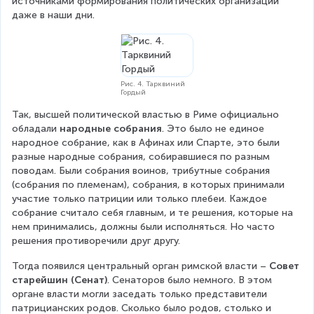
источниками формирования политических организаций 
даже в наши дни.
Рис. 4. Тарквиний
Гордый
Так, высшей политической властью в Риме официально 
обладали 
народные собрания
. Это было не единое 
народное собрание, как в Афинах или Спарте, это были 
разные народные собрания, собиравшиеся по разным 
поводам. Были собрания воинов, трибутные собрания 
(собрания по племенам), собрания, в которых принимали 
участие только патриции или только плебеи. Каждое 
собрание считало себя главным, и те решения, которые на 
нем принимались, должны были исполняться. Но часто 
решения противоречили друг другу.
Тогда появился центральный орган римской власти – 
Совет 
старейшин (Сенат)
. Сенаторов было немного. В этом 
органе власти могли заседать только представители 
патрицианских родов. Сколько было родов, столько и 