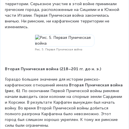
территории. Серьезное участие в этой войне принимали 
греческие города, расположенные на Сицилии и в Южной 
части Италии. Первая Пуническая война закончилась 
вничью. Ни римские, ни карфагенские территории не 
изменились.
Рис. 5. Первая Пуническая война
Вторая Пуническая война (218–201 гг. до н. э.)
Гораздо большее значение для истории римско-
карфагенских отношений имела 
Вторая Пуническая война 
(рис. 6)
. По окончании Первой Пунической войны римляне 
начали выводить свои колонии на спорные земли Сардинии 
и Корсики. В результате Карфаген вынужден был начать 
войну. Во время Второй Пунической войны добиться 
полного разгрома Карфагена было невозможно. Этот 
город был слишком хорошо укреплен. К тому же римские 
силы были ограничены.