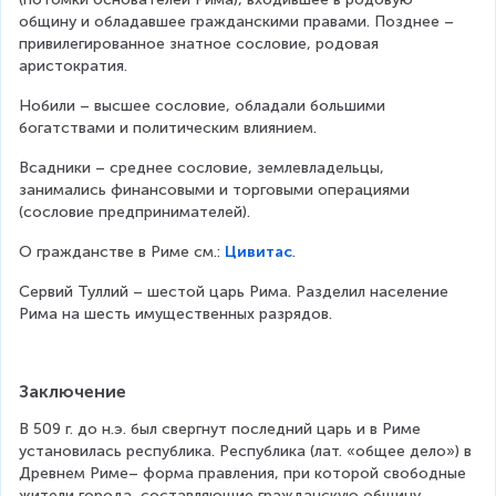
общину и обладавшее гражданскими правами. Позднее – 
привилегированное знатное сословие, родовая 
аристократия.
Нобили – высшее сословие, обладали большими 
богатствами и политическим влиянием.
Всадники – среднее сословие, землевладельцы, 
занимались финансовыми и торговыми операциями 
(сословие предпринимателей).
О гражданстве в Риме см.: 
Цивитас
.
Сервий Туллий – шестой царь Рима. Разделил население 
Рима на шесть имущественных разрядов.
Заключение
В 509 г. до н.э. был свергнут последний царь и в Риме 
установилась республика. Республика (лат. «общее дело») в 
Древнем Риме– форма правления, при которой свободные 
жители города, составляющие гражданскую общину, 