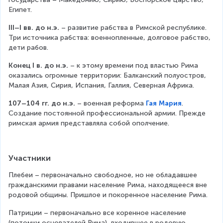
Египет.
III–I вв. до н.э.
 – развитие рабства в Римской республике. 
Три источника рабства: военнопленные, долговое рабство, 
дети рабов.
Конец I в. до н.э.
 – к этому времени под властью Рима 
оказались огромные территории: Балканский полуостров, 
Малая Азия, Сирия, Испания, Галлия, Северная Африка.
107–104 гг. до н.э.
 – военная реформа 
Гая Мария
. 
Создание постоянной профессиональной армии. Прежде 
римская армия представляла собой ополчение.
Участники
Плебеи – первоначально свободное, но не обладавшее 
гражданскими правами население Рима, находящееся вне 
родовой общины. Пришлое и покоренное население Рима.
Патриции – первоначально все коренное население 
(потомки основателей Рима), входившее в родовую 