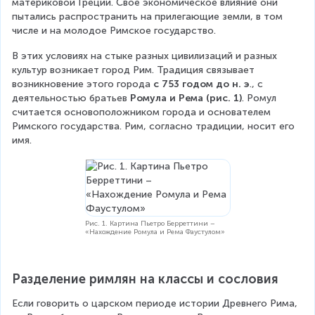
материковой Греции. Свое экономическое влияние они 
пытались распространить на прилегающие земли, в том 
числе и на молодое Римское государство.
В этих условиях на стыке разных цивилизаций и разных 
культур возникает город Рим. Традиция связывает 
возникновение этого города 
с 753 годом до н. э
., с 
деятельностью братьев 
Ромула и Рема (рис. 1)
. Ромул 
считается основоположником города и основателем 
Римского государства. Рим, согласно традиции, носит его 
имя.
Рис. 1. Картина Пьетро Берреттини –
«Нахождение Ромула и Рема Фаустулом»
Разделение римлян на классы и сословия
Если говорить о царском периоде истории Древнего Рима, 