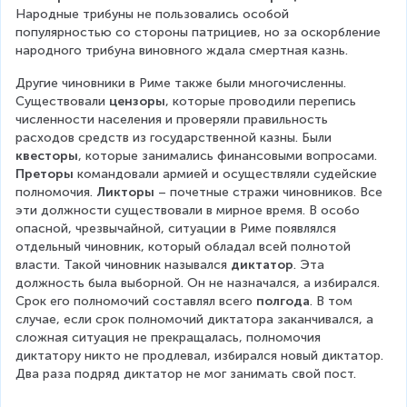
Народные трибуны не пользовались особой 
популярностью со стороны патрициев, но за оскорбление 
народного трибуна виновного ждала смертная казнь.
Другие чиновники в Риме также были многочисленны. 
Существовали 
цензоры
, которые проводили перепись 
численности населения и проверяли правильность 
расходов средств из государственной казны. Были 
квесторы
, которые занимались финансовыми вопросами. 
Преторы
 командовали армией и осуществляли судейские 
полномочия. 
Ликторы 
– почетные стражи чиновников. Все 
эти должности существовали в мирное время. В особо 
опасной, чрезвычайной, ситуации в Риме появлялся 
отдельный чиновник, который обладал всей полнотой 
власти. Такой чиновник назывался 
диктатор
. Эта 
должность была выборной. Он не назначался, а избирался. 
Срок его полномочий составлял всего 
полгода
. В том 
случае, если срок полномочий диктатора заканчивался, а 
сложная ситуация не прекращалась, полномочия 
диктатору никто не продлевал, избирался новый диктатор. 
Два раза подряд диктатор не мог занимать свой пост.