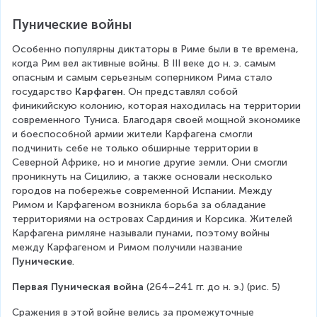
Пунические войны
Особенно популярны диктаторы в Риме были в те времена, 
когда Рим вел активные войны. В III веке до н. э. самым 
опасным и самым серьезным соперником Рима стало 
государство 
Карфаген
. Он представлял собой 
финикийскую колонию, которая находилась на территории 
современного Туниса. Благодаря своей мощной экономике 
и боеспособной армии жители Карфагена смогли 
подчинить себе не только обширные территории в 
Северной Африке, но и многие другие земли. Они смогли 
проникнуть на Сицилию, а также основали несколько 
городов на побережье современной Испании. Между 
Римом и Карфагеном возникла борьба за обладание 
территориями на островах Сардиния и Корсика. Жителей 
Карфагена римляне называли пунами, поэтому войны 
между Карфагеном и Римом получили название 
Пунические
.
Первая Пуническая война
 (264–241 гг. до н. э.) (рис. 5)
Сражения в этой войне велись за промежуточные 