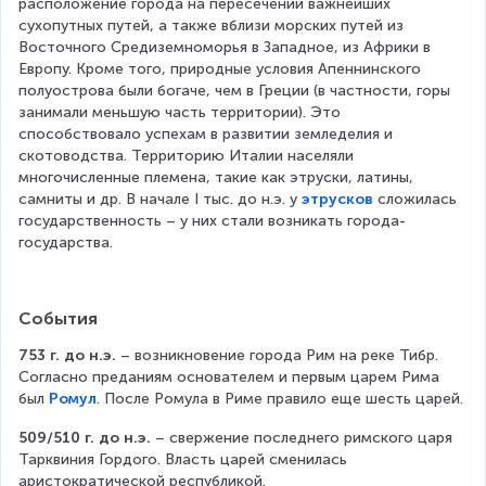
расположение города на пересечении важнейших 
сухопутных путей, а также вблизи морских путей из 
Восточного Средиземноморья в Западное, из Африки в 
Европу. Кроме того, природные условия Апеннинского 
полуострова были богаче, чем в Греции (в частности, горы 
занимали меньшую часть территории). Это 
способствовало успехам в развитии земледелия и 
скотоводства. Территорию Италии населяли 
многочисленные племена, такие как этруски, латины, 
самниты и др. В начале I тыс. до н.э. у 
этрусков
 сложилась 
государственность – у них стали возникать города-
государства.
События
753 г. до н.э.
 – возникновение города Рим на реке Тибр. 
Согласно преданиям основателем и первым царем Рима 
был 
Ромул
. После Ромула в Риме правило еще шесть царей.
509/510 г. до н.э.
 – свержение последнего римского царя 
Тарквиния Гордого. Власть царей сменилась 
аристократической республикой.