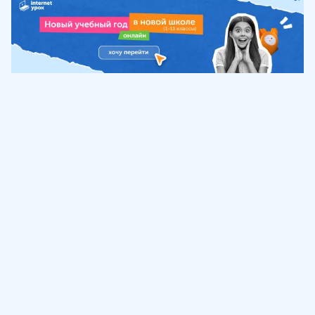
Обучение
ИнтернетУрок
Помощь
© ИнтернетУрок, 2009-
2026
8 (800) 775-41-21
info@interneturok.ru
101 000, г. Москва а/я 711 ООО «ИНТЕРДА»