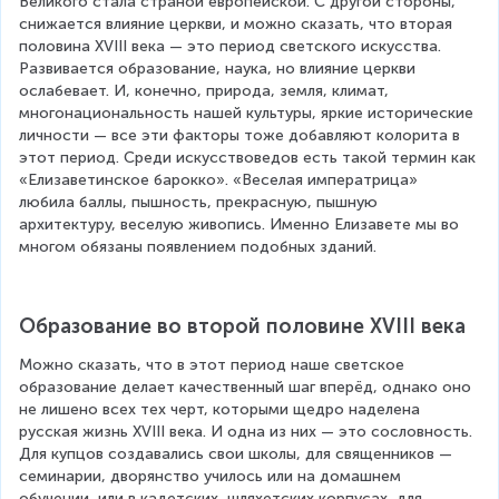
Великого стала страной европейской. С другой стороны, 
снижается влияние церкви, и можно сказать, что вторая 
половина XVIII века — это период светского искусства. 
Развивается образование, наука, но влияние церкви 
ослабевает. И, конечно, природа, земля, климат, 
многонациональность нашей культуры, яркие исторические 
личности — все эти факторы тоже добавляют колорита в 
этот период. Среди искусствоведов есть такой термин как 
«Елизаветинское барокко». «Веселая императрица» 
любила баллы, пышность, прекрасную, пышную 
архитектуру, веселую живопись. Именно Елизавете мы во 
многом обязаны появлением подобных зданий.
Образование во второй половине XVIII века
Можно сказать, что в этот период наше светское 
образование делает качественный шаг вперёд, однако оно 
не лишено всех тех черт, которыми щедро наделена 
русская жизнь XVIII века. И одна из них — это сословность. 
Для купцов создавались свои школы, для священников — 
семинарии, дворянство училось или на домашнем 
обучении, или в кадетских, шляхетских корпусах, для 