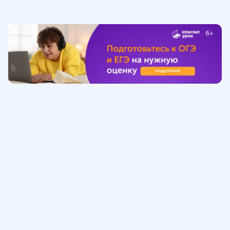
Обучение
ИнтернетУрок
Помощь
© ИнтернетУрок, 2009-
2026
8 (800) 775-41-21
info@interneturok.ru