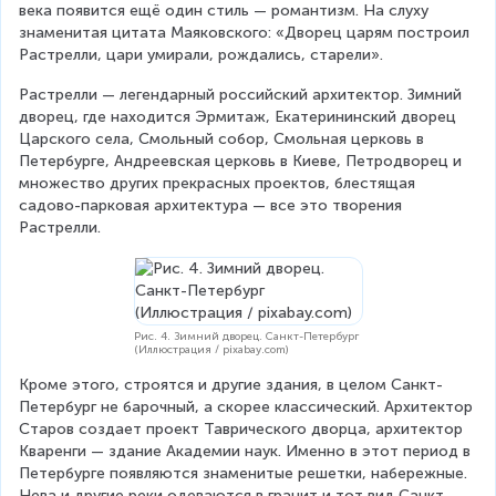
века появится ещё один стиль — романтизм. На слуху 
знаменитая цитата Маяковского: «Дворец царям построил 
Растрелли, цари умирали, рождались, старели».
Растрелли — легендарный российский архитектор. Зимний 
дворец, где находится Эрмитаж, Екатерининский дворец 
Царского села, Смольный собор, Смольная церковь в 
Петербурге, Андреевская церковь в Киеве, Петродворец и 
множество других прекрасных проектов, блестящая 
садово-парковая архитектура — все это творения 
Растрелли.
Рис. 4. Зимний дворец. Санкт-Петербург
(Иллюстрация / pixabay.com)
Кроме этого, строятся и другие здания, в целом Санкт-
Петербург не барочный, а скорее классический. Архитектор 
Старов создает проект Таврического дворца, архитектор 
Кваренги — здание Академии наук. Именно в этот период в 
Петербурге появляются знаменитые решетки, набережные. 
Нева и другие реки одеваются в гранит и тот вид Санкт-