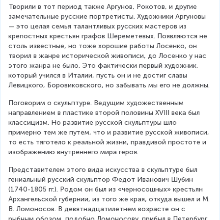
Творили в тот период также Аргунов, Рокотов, и другие 
замечательные русские портретисты. Художники Аргуновы 
— это целая семья талантливых русских мастеров из 
крепостных крестьян графов Шереметевых. Появляются не 
столь известные, но тоже хорошие работы Лосенко, он 
творил в жанре исторической живописи, до Лосенко у нас 
этого жанра не было. Это фактически первый художник, 
который учился в Италии, пусть он и не достиг славы 
Левицкого, Боровиковского, но забывать мы его не должны.
Поговорим о скульптуре. Ведущим художественным 
направлением в пластике второй половины XVIII века был 
классицизм. Но развитие русской скульптуры шло 
примерно тем же путем, что и развитие русской живописи, 
то есть тяготело к реальной жизни, правдивой простоте и 
изображению внутреннего мира героя.
Представителем этого вида искусства в скульптуре был 
гениальный русский скульптор Федот Иванович Шубин 
(1740-1805 гг.). Родом он был из «черносошных» крестьян 
Архангельской губернии, из того же края, откуда вышел и М. 
В. Ломоносов. В девятнадцатилетнем возрасте он с 
рыбным обозом, подобно Ломоносову, прибыл в Петербург, 