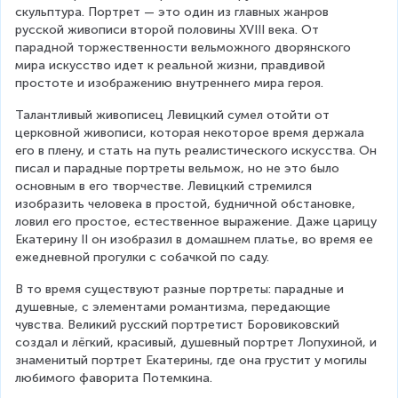
скульптура. Портрет — это один из главных жанров 
русской живописи второй половины XVIII века. От 
парадной торжественности вельможного дворянского 
мира искусство идет к реальной жизни, правдивой 
простоте и изображению внутреннего мира героя.
Талантливый живописец Левицкий сумел отойти от 
церковной живописи, которая некоторое время держала 
его в плену, и стать на путь реалистического искусства. Он 
писал и парадные портреты вельмож, но не это было 
основным в его творчестве. Левицкий стремился 
изобразить человека в простой, будничной обстановке, 
ловил его простое, естественное выражение. Даже царицу 
Екатерину II он изобразил в домашнем платье, во время ее 
ежедневной прогулки с собачкой по саду.
В то время существуют разные портреты: парадные и 
душевные, с элементами романтизма, передающие 
чувства. Великий русский портретист Боровиковский 
создал и лёгкий, красивый, душевный портрет Лопухиной, и 
знаменитый портрет Екатерины, где она грустит у могилы 
любимого фаворита Потемкина.