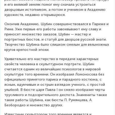
и его великий земляк помог ему сначала устроиться 
дворцовым истопником, а потом и учеником в Академию 
художеств, недавно открывшуюся.
Окончив Академию, Шубин совершенствовался в Париже и 
Риме. Уже первые его работы завоевывают ему славу и 
приносят множество заказов. Шубин — мастер и 
портретных бюстов, и статуй для дворцов русской знати. 
Творчество Шубина было слишком смелым для вельможных 
кругов крепостной эпохи.
Удивительно его мастерство в передаче характерных 
свойств человека в скульптурном портрете. Шубин 
считается одним из величайших психологов в мировой 
скульптуре того времени. Он изобразил Ломоносова без 
официально принятого парика и парадного костюма, с 
ясным, вдумчивым и острым взглядом ученого, с простой 
улыбкой. В бюсте царя Павла I он смело изобразил черты 
трусливого и подозрительного деспота. Знамениты также 
такие работы Шубина, как бюсты П. Румянцева, А. 
Безбородко и множество других.
Известным скульптором того времени является и 