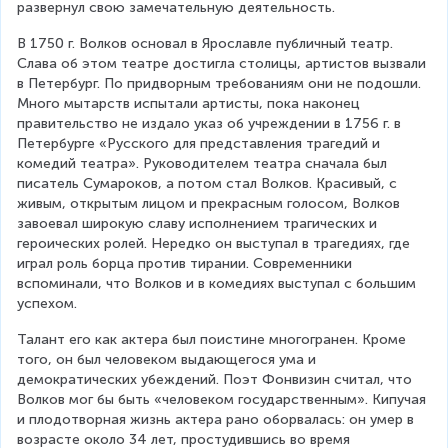
развернул свою замечательную деятельность.
В 1750 г. Волков основал в Ярославле публичный театр. 
Слава об этом театре достигла столицы, артистов вызвали 
в Петербург. По придворным требованиям они не подошли. 
Много мытарств испытали артисты, пока наконец 
правительство не издало указ об учреждении в 1756 г. в 
Петербурге «Русского для представления трагедий и 
комедий театра». Руководителем театра сначала был 
писатель Сумароков, а потом стал Волков. Красивый, с 
живым, открытым лицом и прекрасным голосом, Волков 
завоевал широкую славу исполнением трагических и 
героических ролей. Нередко он выступал в трагедиях, где 
играл роль борца против тирании. Современники 
вспоминали, что Волков и в комедиях выступал с большим 
успехом.
Талант его как актера был поистине многогранен. Кроме 
того, он был человеком выдающегося ума и 
демократических убеждений. Поэт Фонвизин считал, что 
Волков мог бы быть «человеком государственным». Кипучая 
и плодотворная жизнь актера рано оборвалась: он умер в 
возрасте около 34 лет, простудившись во время 