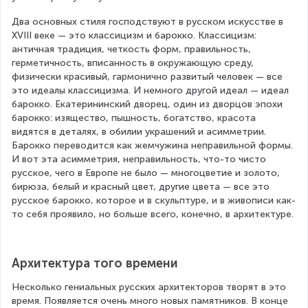
Два основных стиля господствуют в русском искусстве в 
XVIII веке — это классицизм и барокко. Классицизм: 
античная традиция, четкость форм, правильность, 
герметичность, вписанность в окружающую среду, 
физически красивый, гармонично развитый человек — все 
это идеалы классицизма. И немного другой идеал — идеал 
барокко. Екатерининский дворец, один из дворцов эпохи 
барокко: изящество, пышность, богатство, красота 
видятся в деталях, в обилии украшений и асимметрии. 
Барокко переводится как жемчужина неправильной формы. 
И вот эта асимметрия, неправильность, что-то чисто 
русское, чего в Европе не было — многоцветие и золото, 
бирюза, белый и красный цвет, другие цвета — все это 
русское барокко, которое и в скульптуре, и в живописи как-
то себя проявило, но больше всего, конечно, в архитектуре.
Архитектура того времени
Несколько гениальных русских архитекторов творят в это 
время. Появляется очень много новых памятников. В конце 