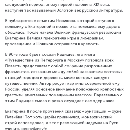
следующий период, эпоху первой половины XIX века, 
наступил так называемый Золотой век русской литературы.
В публицистике отметим Новикова, который вступал в 
полемику с Екатериной и позже эта полемика ему дорого 
обошлась. После начала Великой французской революции 
Екатерина Великая прекратила игры в либерализм, 
просвещение и Новиков отправился в крепость.
В 90-е годы будет сослан Радищев, его книга 
«Путешествие из Петербурга в Москву» потрясла всех. 
Повесть представляет собой собрание разрозненных 
фрагментов, связанных между собой названиями почтовых 
станций городов и деревень, мимо которых следует 
путешественник. Автор рисует картины современной ему 
России, уделяя основное внимание положению крепостных 
крестьян, угнетаемых помещичьим классом. Параллельно с 
этим Радищев смело и резко осуждает самодержавие.
Екатерина II после прочтения сказала: «Бунтовщик — хуже 
Пугачёва! Тот хоть царём прикинулся, монархический 
строй исповедовал, а этот революцией надумал на Руси 
учинить республику!»