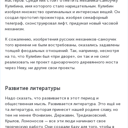
мастеров. Среди них стоит отметить механика-самоучку 
Кулибина, имя которого стало нарицательным. Кулибин 
изобрел множество оригинальных и интересных вещей. Он 
создал прототип прожектора, изобрел семафорный 
телеграф, сконструировал лифт, придумал новый часовой 
механизм.
К сожалению, изобретения русских механиков-самоучек 
того времени не были востребованы, оказались задавлены 
толщей феодальных отношений. Так, например, несмотря 
на то, что Кулибин был «при дворе», он так и не смог 
реализовать ни проект одноарочного деревянного моста 
через Неву, ни другие свои проекты.
Развитие литературы
Надо сказать, что развивается в этот период и 
общественная мысль. Развивается литература. Это ещё не 
та литература, которая принесет нашей родине славу, но 
тем не менее Фонвизин, Державин, Тредиаковский, 
Крылов, Ломоносов — все эти люди начинают свое 
творческую работу. Они создали базу для того, чтобы в 