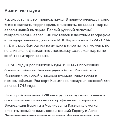
Развитие науки
Развивается в этот период наука. В первую очередь нужно 
было осваивать территорию, описывать, создавать карты, 
атласы нашей империи. Первый русский печатный 
географический атлас был составлен известным географом 
и государственным деятелем И. К. Кириловым в 1724–1734 
гг. Его атлас был одним из лучших в мире на тот момент, но 
не считался официальным, поскольку содержал карты не 
всей территории страны.
В 1745 году в российской науке XVIII века произошло 
большое событие. Был выпущен «Атлас Российской 
Империи», который описывал русские территории в 
полном объеме. Ряд карт Кириллова послужил основой для 
атласа 1745 года.
Во второй половине XVIII века русские путешественники 
совершили много важных географических открытий. 
Экспедиция Беринга и Черикова на Камчатку смогла 
открыть новый пролив, соединяющий Европу и Азию. 
Путешественники стали выпускать фундаментальные 