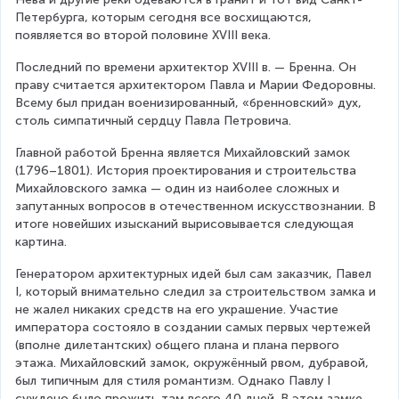
Петербурга, которым сегодня все восхищаются, 
появляется во второй половине XVIII века.
Последний по времени архитектор XVIII в. — Бренна. Он 
праву считается архитектором Павла и Марии Федоровны. 
Всему был придан военизированный, «бренновский» дух, 
столь симпатичный сердцу Павла Петровича.
Главной работой Бренна является Михайловский замок 
(1796–1801). История проектирования и строительства 
Михайловского замка — один из наиболее сложных и 
запутанных вопросов в отечественном искусствознании. В 
итоге новейших изысканий вырисовывается следующая 
картина.
Генератором архитектурных идей был сам заказчик, Павел 
I, который внимательно следил за строительством замка и 
не жалел никаких средств на его украшение. Участие 
императора состояло в создании самых первых чертежей 
(вполне дилетантских) общего плана и плана первого 
этажа. Михайловский замок, окружённый рвом, дубравой, 
был типичным для стиля романтизм. Однако Павлу I 
суждено было прожить там всего 40 дней. В этом замке 