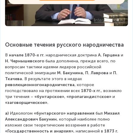
Основные течения русского народничества
В 
начале 1870-х гг.
 народническая доктрина 
А. Герцена
 и 
Н. Чернышевского
 была дополнена, прежде всего, по 
вопросам тактики идеями лидеров российской 
политической эмиграции 
М. Бакунина, П. Лаврова
 и 
П. 
Ткачева.
 В результате этого в недрах 
революционногонародничества
, которое 
господствовало на протяжении всех 
1870-х гг.
, возникло 
три течения – 
«бунтарское»
, 
«пропагандистское»
 и 
«заговорщическое».
а)
 Идеологом 
«бунтарского» направления 
был 
Михаил 
Александрович Бакунин
, который наиболее полно 
изложил свои теоретические воззрения в работе 
«Государственность и анархия»
, написанной в 
1873 г.