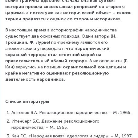
воли» трагична вдвойне: сначала она как субъект 
истории прошла сквозь шквал репрессий со стороны 
царизма, а потом уже как исторический объект – сквозь 
тернии предвзятых оценок со стороны историков».
В настоящее время в историографии народничества 
существует два основных подхода. Одни авторы 
(Н. 
Троицкий, Ф. Лурье)
 по-прежнему являются его 
апологетами и утверждают, что 
народнический 
«красный террор» стал ответной мерой на 
правительственный «белый террор».
 А их оппоненты 
(Г. 
Кан)
 вернулись на позиции 
охранительной концепции и 
крайне негативно оценивают революционную 
деятельность народников.
Список литературы
Антонов В.А. Революционное народничество. – М., 1965.
Итенберг Б.С. Движение революционного 
народничества. – М., 1965.
Кан Г.С. «Народная воля»: идеология и лидеры. – М., 1997.