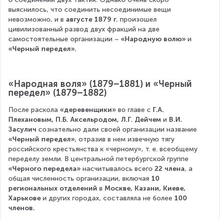
выяснилось, что соединить несоединимые вещи 
невозможно, и в
 августе 1879 г. 
произошел 
цивилизованный развод двух фракций на две 
самостоятельные организации – 
«Народную волю»
 и 
«Черный передел». 
«Народная воля» (1879–1881) и «Черный 
передел» (1879–1882)
После раскола 
«деревенщики»
 во главе с 
Г.А. 
Плехановым, П.Б. Аксельродом, Л.Г. Дейчем 
и 
В.И. 
Засулич
 сознательно дали своей организации название 
«Черный передел»
, отразив в нем извечную тягу 
российского крестьянства к «черному», т. е. всеобщему 
переделу земли. В центральной петербургской группе 
«Черного передела»
 насчитывалось всего 
22 члена
, а 
общая численность организации, включая 
10 
региональных отделений
 в 
Москве, Казани, Киеве, 
Харькове
 и других городах, составляла не более 
100 
членов.