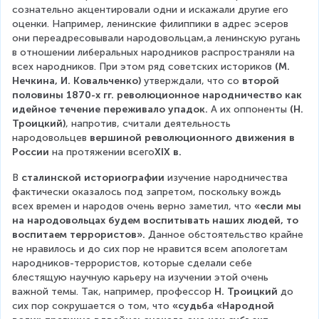
сознательно акцентировали одни и искажали другие его 
оценки. Например, ленинские филиппики в адрес эсеров 
они переадресовывали народовольцам,а ленинскую ругань 
в отношении либеральных народников распространяли на 
всех народников. При этом ряд советских историков 
(М. 
Нечкина, И. Ковальченко)
 утверждали, что со
 второй 
половины 1870-х гг. революционное народничество как 
идейное течение переживало упадок.
 А их оппоненты 
(Н. 
Троицкий)
, напротив, считали деятельность 
народовольцев 
вершиной революционного движения в 
России
 на протяжении всего
XIX в.
В 
сталинской историографии 
изучение народничества 
фактически оказалось под запретом, поскольку вождь 
всех времен и народов очень верно заметил, что 
«если мы 
на народовольцах будем воспитывать наших людей, то 
воспитаем террористов».
 Данное обстоятельство крайне 
не нравилось и до сих пор не нравится всем апологетам 
народников-террористов, которые сделали себе 
блестящую научную карьеру на изучении этой очень 
важной темы. Так, например, профессор 
Н. Троицкий
 до 
сих пор сокрушается о том, что 
«судьба «Народной 