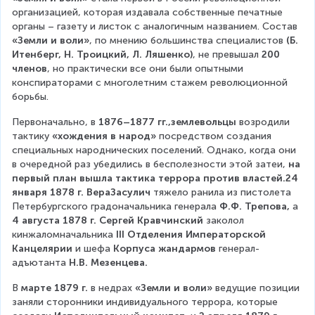
организацией, которая издавала собственные печатные 
органы – газету и листок с аналогичным названием. Состав 
«Земли и воли»
, по мнению большинства специалистов 
(Б. 
Итенберг, Н. Троицкий, Л. Ляшенко)
, не превышал 
200 
членов
, но практически все они были опытными 
конспираторами с многолетним стажем революционной 
борьбы.
Первоначально, в 
1876–1877 гг.,землевольцы 
возродили 
тактику 
«хождения в народ»
 посредством создания 
специальных народнических поселений. Однако, когда они 
в очередной раз убедились в бесполезности этой затеи, 
на 
первый план вышла тактика террора против властей.24 
января 1878 г. ВераЗасулич 
тяжело ранила из пистолета 
Петербургского градоначальника генерала 
Ф.Ф. Трепова, 
а 
4 августа 1878 г. Сергей Кравчинский 
заколол 
кинжаломначальника 
III Отделения Императорской 
Канцелярии 
и шефа 
Корпуса жандармов
 генерал-
адъютанта 
Н.В. Мезенцева.
В 
марте 1879 г. 
в недрах 
«Земли и воли» 
ведущие позиции 
заняли сторонники индивидуального террора, которые 