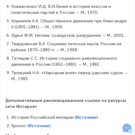
Ковальченко И.Д. В.И.Ленин и история классов и 
политических партий в России. – М., 1970.
Корнилов А.А. Общественное движение при Александре 
II (1855–1881). – М., 1909.
Лурье Ф.М. Нечаев: созидатель разрушения. – М., 2001.
Твардовская В.А. Социалистическая мысль России на 
рубеже 1870–1880 гг. – М., 1968.
Татищев С.С. История социально-революционного 
движения в России (1861–1881). – М., 1882.
Троицкий Н.А. «Народная воля» перед царским судом. – 
М., 1983.
Дополнительные рекомендованные ссылки на ресурсы 
сети Интернет
История Российской империи (
Источник
).
Хронос (
Источник
).