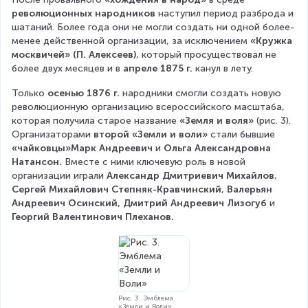
революционных народников
 наступил период разброда и 
шатаний. Более года они не могли создать ни одной более-
менее действенной организации, за исключением 
«Кружка 
москвичей» (П. Алексеев)
, который просуществовал не 
более двух месяцев и в 
апреле 1875 г.
 канул в лету.
Только 
осенью 1876 г.
 народники смогли создать новую 
революционную организацию всероссийского масштаба, 
которая получила старое название 
«Земля и воля» 
(рис. 3). 
Организаторами 
второй «Земли и воли»
 стали бывшие 
«чайковцы»Марк Андреевич 
и
 Ольга Александровна 
Натансон.
 Вместе с ними ключевую роль в новой 
организации играли 
Александр Дмитриевич Михайлов
, 
Сергей Михайлович Степняк-Кравчинский
, 
Валерьян 
Андреевич Осинский, Дмитрий Андреевич Лизогуб 
и
Георгий Валентинович Плеханов.
Рис. 3. Эмблема
«Земли и Воли»