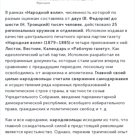
Франции
В рамках 
«Народной воли»
, численность которой по 
разным оценкам составляла от 
двух (В. Федоров) до 
шести (Н. Троицкий) тысяч человек
, действовало 
25 
региональных кружков и отделений.
 Исполком издавал в 
качестве центрального печатного органа партии газету 
«Народная воля» (1879–1885) 
и четыре приложения к ней: 
Листок, Вестник, Календарь 
и 
«Рабочую газету».
 Как 
идеологический штаб партии, Исполком разработал ее 
программные документы, которые стали шагом вперед по 
сравнению с предыдущим периодом, поскольку они 
освободились от анархизма и аполитизма. 
Главной своей 
целью народовольцы считали свержение самодержавия
и осуществления ряда коренных преобразований в 
политическом строе страны, в частности созыв 
Учредительного Собрания, введение парламентарной 
демократической республики, всеобщего избирательного 
права, гражданских и политических свобод и т. д.
Как и все народники, 
народовольцы 
исходили из того, что 
главной созидательной силой в предстоящей революции 
является крестьянство. Однако, пережив трагический опыт 