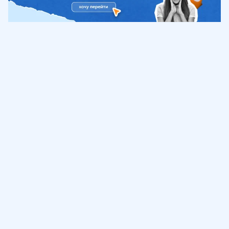
Обучение
ИнтернетУрок
Помощь
© ИнтернетУрок, 2009-
2026
8 (800) 775-41-21
info@interneturok.ru
101 000, г. Москва а/я 711 ООО «ИНТЕРДА»
Соглашение о пользовании сайтом
Сведения об образовательной программе
Политика в отношении обработки персональных данных