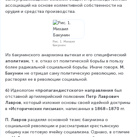
ассоциаций на основе коллективной собственности на 
орудия и средства производства.
Рис. 1. Михаил
Бакунин
Из бакунинского анархизма вытекал и его специфический 
аполитизм
, т. е. отказ от политической борьбы в пользу 
более радикальной социальной борьбы. Иначе говоря, 
М. 
Бакунин
 не отрицал саму политическую революцию, но 
растворял ее в революции социальной.
б) 
Идеологом 
«пропагандистского» направления
 был 
отставной артиллерийский полковник 
Петр Лаврович 
Лавров
, который изложил основы своей идейной доктрины 
в 
«Исторических письмах»
, написанных в 
1868–1870 гг.
П. Лавров 
разделял основной тезис бакунизма о 
социальной революции и рассматривал крестьянскую 
общину как готовую ячейку социализма. Однако, в отличие 