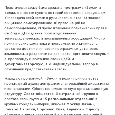
Практически сразу была создана 
программа «Земли и 
воли»
, основные пункты которой состояли в следующем: 
а)
 передача всей земли в руки крестьянства, 
б)
 полное 
общинное самоуправление, 
в)
 право наций на 
самоопределение, 
г)
 провозглашение политических прав и 
свобод и 
д)
 создание производственных 
землевладельческих и промышленных ассоциаций. Чисто 
политические цели пока в программе не значились, а 
средства достижения своих программных установок 
землевольцы
 разделили на две части: 
организаторскую,
 т. 
е. пропаганду и агитацию своих идей, и 
дезорганизаторскую,
 т. е. индивидуальный террор в 
отношении представителей власти.
Наряду с программой, 
«Земля и воля» 
приняла 
устав
, 
проникнутый духом централизма, строжайшей дисциплины 
и конспирации. Общество имело четкую организационную 
структуру: 
Совет общества
, 
Центральный кружок
 в 
составе семи групп и 
15 региональных отделений
 в 
крупных городах империи, включая 
Москву, Казань, 
Самару, Саратов, Воронеж, Киев, Харьков
 и 
Одессу. 
«Земля и воля»
 стала первой в России революционной 