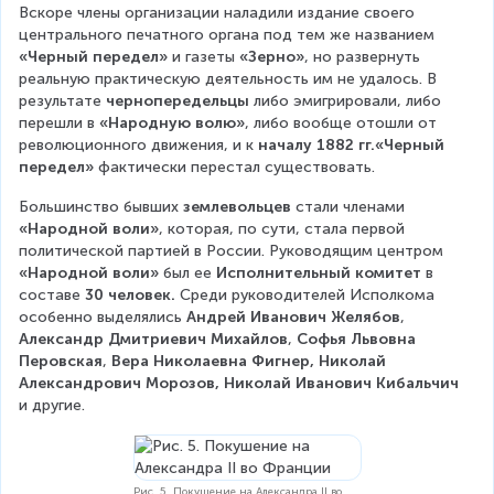
Вскоре члены организации наладили издание своего 
центрального печатного органа под тем же названием 
«Черный передел»
 и газеты 
«Зерно»
, но развернуть 
реальную практическую деятельность им не удалось. В 
результате 
чернопередельцы
 либо эмигрировали, либо 
перешли в 
«Народную волю»
, либо вообще отошли от 
революционного движения, и к 
началу 1882 гг.«Черный 
передел»
 фактически перестал существовать.
Большинство бывших 
землевольцев
 стали членами 
«Народной воли»
, которая, по сути, стала первой 
политической партией в России. Руководящим центром 
«Народной воли»
 был ее 
Исполнительный комитет
 в 
составе 
30 человек. 
Среди руководителей Исполкома 
особенно выделялись 
Андрей Иванович Желябов
, 
Александр Дмитриевич Михайлов
, 
Софья Львовна 
Перовская
, 
Вера Николаевна Фигнер, Николай 
Александрович Морозов, Николай Иванович Кибальчич
и другие.
Рис. 5. Покушение на Александра II во