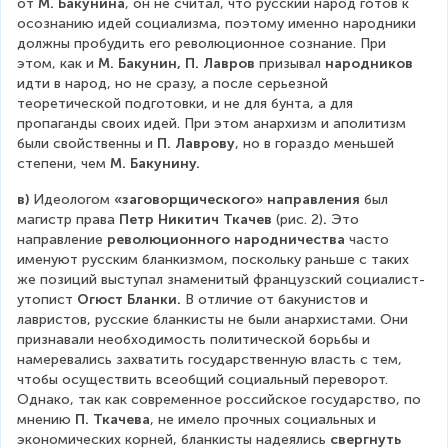
от 
М. Бакунина
, он не считал, что русский народ готов к 
осознанию идей социализма, поэтому именно народники 
должны пробудить его революционное сознание. При 
этом, как и 
М. Бакунин, П. Лавров
 призывал 
народников 
идти в народ, но не сразу, а после серьезной 
теоретической подготовки, и не для бунта, а для 
пропаганды своих идей. При этом анархизм и аполитизм 
были свойственны и 
П. Лаврову
, но в гораздо меньшей 
степени, чем 
М. Бакунину.
в)
 Идеологом 
«заговорщического» направления
 был 
магистр права 
Петр Никитич Ткачев 
(рис. 2)
.
 Это 
направление 
революционного народничества
 часто 
именуют русским бланкизмом, поскольку раньше с таких 
же позиций выступал знаменитый французский социалист-
утопист 
Огюст Бланки.
 В отличие от бакунистов и 
лавристов, русские бланкисты не были анархистами. Они 
признавали необходимость политической борьбы и 
намеревались захватить государственную власть с тем, 
чтобы осуществить всеобщий социальный переворот. 
Однако, так как современное российское государство, по 
мнению 
П. Ткачева
, не имело прочных социальных и 
экономических корней, бланкисты надеялись 
свергнуть 