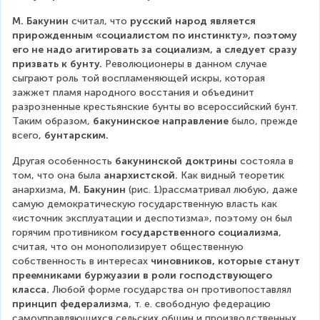
М. Бакунин 
считал, что 
русский народ является 
прирожденным «социалистом по инстинкту», поэтому 
его не надо агитировать за социализм, а следует сразу 
призвать к бунту.
 Революционеры в данном случае 
сыграют роль той воспламеняющей искры, которая 
зажжет пламя народного восстания и объединит 
разрозненные крестьянские бунты во всероссийский бунт. 
Таким образом, 
бакунинское направление
 было, прежде 
всего, 
бунтарским.
Другая особенность 
бакунинской доктрины
 состояла в 
том, что она была 
анархистской.
 Как видный теоретик 
анархизма, 
М. Бакунин 
(рис. 1)рассматривал любую, даже 
самую демократическую государственную власть как 
«источник эксплуатации и деспотизма», поэтому он был 
горячим противником 
государственного социализма
, 
считая, что он монополизирует общественную 
собственность в интересах 
чиновников, которые станут 
преемниками буржуазии в роли господствующего 
класса.
 Любой форме государства он противопоставлял 
принцип федерализма
, т. е. свободную федерацию 
самоуправляющихся сельских общин и производственных 