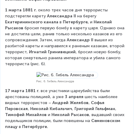
1 марта 1881 г. 
около трех часов дня террористы 
подстерегли карету 
Александра II
 на берегу 
Екатерининского канала
 в 
Петербурге,
 и 
Николай 
Рысаков 
бросил первую бомбу в карету царя. Однако она 
не достигла цели, ранив только несколько казаков из его 
сопровождения. Затем, когда 
Александр II
 вышел из 
разбитой кареты и направился к раненым казакам, второй 
террорист, 
Игнатий Гринивецкий
, бросил новую бомбу, 
которая смертельно ранила императора и убила самого 
террориста (рис. 6).
Рис. 6. Гибель Александра
17 марта 1881 г. 
все участники цареубийства были 
арестованы полицией, а уже 
3 апреля 
шесть наиболее 
видных террористов – 
Андрей Желябов
, 
Софья 
Перовская
, 
Николай Кибальчич
, 
Григорий Гельфман
, 
Тимофей Михайлов
 и 
Николай Рысаков
, выдавший своих 
подельщиков полиции, были повешены на 
Семеновском 
плацу
 в 
Петербурге.