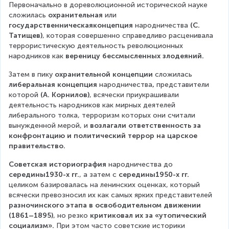
Первоначально в дореволюционной исторической науке 
сложилась 
охранительная
 или 
государственническаяконцепция
 народничества 
(С. 
Татищев)
, которая совершенно справедливо расценивала 
террористическую деятельность революционных 
народников как 
вереницу бессмысленных злодеяний.
Затем в пику 
охранительной концепции
 сложилась 
либеральная концепция 
народничества
,
 представители 
которой 
(А. Корнилов)
, всячески приукрашивали 
деятельность народников как мирных деятелей 
либерального толка, терроризм которых они считали 
вынужденной мерой, и 
возлагали ответственность за 
конфронтацию и политический террор на царское 
правительство.
Советская историография
 народничества до 
середины1930-х гг.
, а затем с 
середины1950-х гг.
целиком базировалась на ленинских оценках, который 
всячески превозносил их как самых ярких представителей 
разночинского этапа в освободительном движении 
(1861–1895)
, но резко 
критиковал их за «утопический 
социализм».
 При этом часто советские историки 