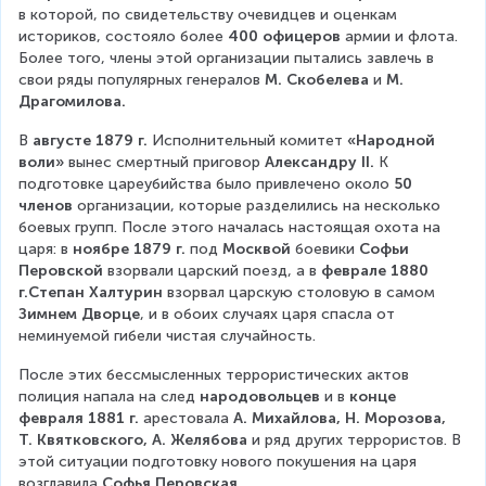
в которой, по свидетельству очевидцев и оценкам 
историков, состояло более 
400 офицеров
 армии и флота. 
Более того, члены этой организации пытались завлечь в 
свои ряды популярных генералов 
М. Скобелева
 и 
М. 
Драгомилова.
В
 августе 1879 г. 
Исполнительный комитет 
«Народной 
воли» 
вынес смертный приговор
 Александру II.
 К 
подготовке цареубийства было привлечено около 
50 
членов
 организации, которые разделились на несколько 
боевых групп. После этого началась настоящая охота на 
царя: в
 ноябре 1879 г. 
под 
Москвой
 боевики 
Софьи 
Перовской
 взорвали царский поезд, а в
 феврале 1880 
г.Степан Халтурин
 взорвал царскую столовую в самом 
Зимнем Дворце
, и в обоих случаях царя спасла от 
неминуемой гибели чистая случайность.
После этих бессмысленных террористических актов 
полиция напала на след 
народовольцев
 и в 
конце 
февраля 1881 г. 
арестовала 
А. Михайлова, Н. Морозова, 
Т. Квятковского, А. Желябова 
и ряд других террористов. В 
этой ситуации подготовку нового покушения на царя 
возглавила 
Софья Перовская.