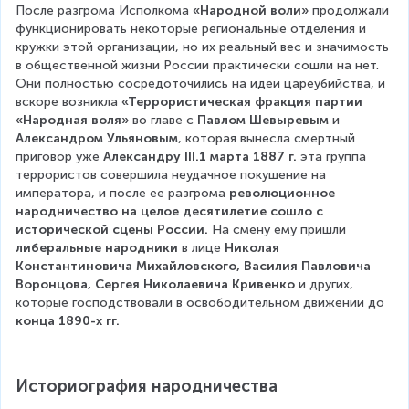
После разгрома Исполкома 
«Народной воли»
 продолжали 
функционировать некоторые региональные отделения и 
кружки этой организации, но их реальный вес и значимость 
в общественной жизни России практически сошли на нет. 
Они полностью сосредоточились на идеи цареубийства, и 
вскоре возникла 
«Террористическая фракция партии 
«Народная воля»
 во главе с 
Павлом Шевыревым 
и
Александром Ульяновым
, которая вынесла смертный 
приговор уже 
Александру III.1 марта 1887 г.
 эта группа 
террористов совершила неудачное покушение на 
императора, и после ее разгрома 
революционное 
народничество на целое десятилетие сошло с 
исторической сцены России.
 На смену ему пришли 
либеральные народники
 в лице 
Николая 
Константиновича Михайловского, Василия Павловича 
Воронцова, Сергея Николаевича Кривенко
 и других, 
которые господствовали в освободительном движении до 
конца 1890-х гг. 
Историография народничества