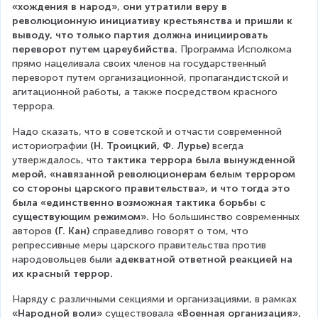
«хождения в народ»
, 
они утратили веру в 
революционную инициативу крестьянства и пришли к 
выводу, что только партия должна инициировать 
переворот путем цареубийства.
 Программа Исполкома 
прямо нацеливала своих членов на государственный 
переворот путем организационной, пропагандистской и 
агитационной работы, а также посредством красного 
террора.
Надо сказать, что в советской и отчасти современной 
историографии 
(Н. Троицкий, Ф. Лурье) 
всегда 
утверждалось, что 
тактика террора была вынужденной 
мерой, «навязанной революционерам белым террором 
со стороны царского правительства», и что тогда это 
была «единственно возможная тактика борьбы с 
существующим режимом». 
Но большинство современных 
авторов
 (Г. Кан)
 справедливо говорят о том, что 
репрессивные меры царского правительства против 
народовольцев были 
адекватной ответной реакцией на 
их красный террор.
Наряду с различными секциями и организациями, в рамках 
«Народной воли»
 существовала 
«Военная организация»
, 