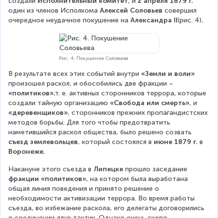
создали 
Исполнительный комитет
, и
 2 апреля 1879 г.
один из членов Исполкома 
Алексей Соловьев 
совершил 
очередное неудачное покушение на 
Александра II
(рис. 4)
.
Рис. 4. Покушение Соловьева
В результате всех этих событий внутри 
«Земли и воли»
произошел раскол, и обособились две фракции – 
«политиков»
,т. е. активных сторонников террора, которые 
создали тайную организацию 
«Свобода или смерть»
, и 
«деревенщиков»
, сторонников прежних пропагандистских 
методов борьбы. Для того чтобы предотвратить 
наметившийся раскол общества, было решено созвать 
съезд землевольцев
, который состоялся в
 июне 1879 г. 
в 
Воронеже.
Накануне этого съезда в 
Липецке
 прошло заседание 
фракции «политиков»
, на котором была выработана 
общая линия поведения и принято решение о 
необходимости активизации террора. Во время работы 
съезда, во избежание раскола, его делегаты договорились 
о соединении двух тактик. Однако очень скоро 