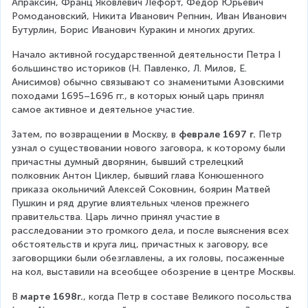
Апраксин, Франц Яковлевич Лефорт, Федор Юрьевич 
Ромодановский, Никита Иванович Репнин, Иван Иванович 
Бутурлин, Борис Иванович Куракин и многих других.
Начало активной государственной деятельности Петра I 
большинство историков (Н. Павленко, Л. Милов, Е. 
Анисимов) обычно связывают со знаменитыми Азовскими 
походами 1695–1696 гг., в которых юный царь принял 
самое активное и деятельное участие.
Затем, по возвращении в Москву, в 
феврале 1697 г. 
Петр 
узнал о существовании нового заговора, к которому были 
причастны думный дворянин, бывший стрелецкий 
полковник Антон Циклер, бывший глава Конюшенного 
приказа окольничий Алексей Соковнин, боярин Матвей 
Пушкин и ряд другие влиятельных членов прежнего 
правительства. Царь лично принял участие в 
расследовании это громкого дела, и после выяснения всех 
обстоятельств и круга лиц, причастных к заговору, все 
заговорщики были обезглавлены, а их головы, посаженные 
на кол, выставили на всеобщее обозрение в центре Москвы.
В 
марте 1698г.
, когда Петр в составе Великого посольства 