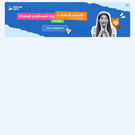
Обучение
ИнтернетУрок
Помощь
© ИнтернетУрок, 2009-
2026
8 (800) 775-41-21
info@interneturok.ru
101 000, г. Москва а/я 711 ООО «ИНТЕРДА»