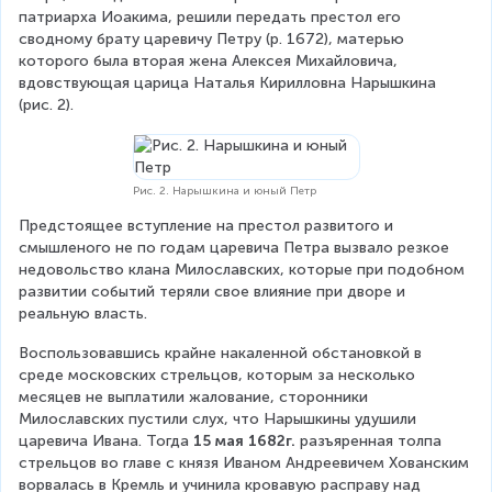
патриарха Иоакима, решили передать престол его 
сводному брату царевичу Петру (р. 1672), матерью 
которого была вторая жена Алексея Михайловича, 
вдовствующая царица Наталья Кирилловна Нарышкина 
(рис. 2).
Рис. 2. Нарышкина и юный Петр
Предстоящее вступление на престол развитого и 
смышленого не по годам царевича Петра вызвало резкое 
недовольство клана Милославских, которые при подобном 
развитии событий теряли свое влияние при дворе и 
реальную власть.
Воспользовавшись крайне накаленной обстановкой в 
среде московских стрельцов, которым за несколько 
месяцев не выплатили жалование, сторонники 
Милославских пустили слух, что Нарышкины удушили 
царевича Ивана. Тогда 
15 мая 1682г.
 разъяренная толпа 
стрельцов во главе с князя Иваном Андреевичем Хованским 
ворвалась в Кремль и учинила кровавую расправу над 