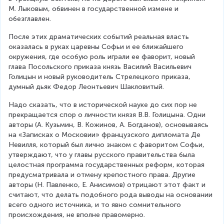
М. Лыковым, обвинен в государственной измене и 
обезглавлен.
После этих драматических событий реальная власть 
оказалась в руках царевны Софьи и ее ближайшего 
окружения, где особую роль играли ее фаворит, новый 
глава Посольского приказа князь Василий Васильевич 
Голицын и новый руководитель Стрелецкого приказа, 
думный дьяк Федор Леонтьевич Шакловитый.
Надо сказать, что в исторической науке до сих пор не 
прекращается спор о личности князя В.В. Голицына. Одни 
авторы (А. Кузьмин, В. Кожинов, А. Богданов), основываясь 
на «Записках о Московии» французского дипломата Де 
Невилля, который был лично знаком с фаворитом Софьи, 
утверждают, что у главы русского правительства была 
целостная программа государственных реформ, которая 
предусматривала и отмену крепостного права. Другие 
авторы (Н. Павленко, Е. Анисимов) отрицают этот факт и 
считают, что делать подобного рода выводы на основании 
всего одного источника, и то явно сомнительного 
происхождения, не вполне правомерно.