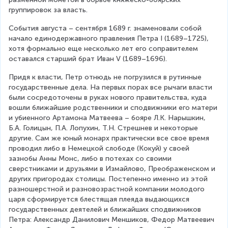
группировок за власть.
События августа – сентября 1689 г. знаменовали собой 
начало единодержавного правления Петра I (1689–1725), 
хотя формально еще несколько лет его соправителем 
оставался старший брат Иван V (1689–1696).
Придя к власти, Петр отнюдь не погрузился в рутинные 
государственные дела. На первых порах все рычаги власти 
были сосредоточены в руках нового правительства, куда 
вошли ближайшие родственники и сподвижники его матери 
и убиенного Артамона Матвеева – бояре Л.К. Нарышкин, 
Б.А. Голицын, П.А. Лопухин, Т.Н. Стрешнев и некоторые 
другие. Сам же юный монарх практически все свое время 
проводил либо в Немецкой слободе (Кокуй) у своей 
зазнобы Анны Монс, либо в потехах со своими 
сверстниками и друзьями в Измайлово, Преображенском и 
других пригородах столицы. Постепенно именно из этой 
разношерстной и разновозрастной компании молодого 
царя сформируется блестящая плеяда выдающихся 
государственных деятелей и ближайших сподвижников 
Петра: Александр Данилович Меншиков, Федор Матвеевич 