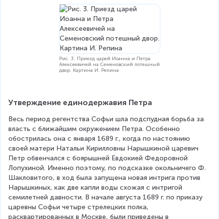
Рис. 3. Приезд царей Иоанна и Петра
Алексеевичей на Семеновский потешный
двор. Картина И. Репина
Утверждение единодержавия Петра
Весь период регентства Софьи шла подспудная борьба за 
власть с ближайшим окружением Петра. Особенно 
обострилась она с января 1689 г., когда по настоянию 
своей матери Натальи Кирилловны Нарышкиной царевич 
Петр обвенчался с боярышней Евдокией Федоровной 
Лопухиной. Именно поэтому, по подсказке окольничего Ф. 
Шакловитого, в ход была запущена новая интрига против 
Нарышкиных, как две капли воды схожая с интригой 
семилетней давности. В начале августа 1689 г. по приказу 
царевны Софьи четыре стрелецких полка, 
расквартированных в Москве, были приведены в 