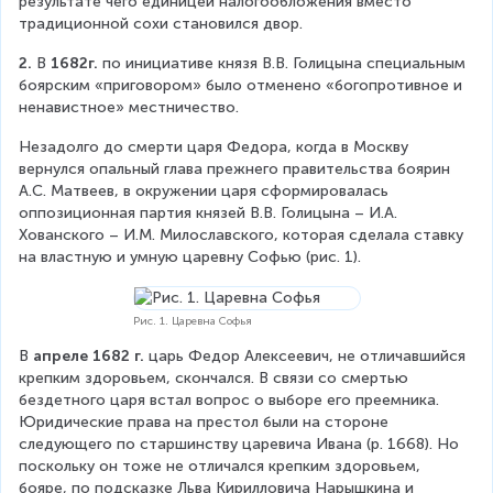
результате чего единицей налогообложения вместо 
традиционной сохи становился двор.
2.
 В 
1682г.
 по инициативе князя В.В. Голицына специальным 
боярским «приговором» было отменено «богопротивное и 
ненавистное» местничество.
Незадолго до смерти царя Федора, когда в Москву 
вернулся опальный глава прежнего правительства боярин 
А.С. Матвеев, в окружении царя сформировалась 
оппозиционная партия князей В.В. Голицына – И.А. 
Хованского – И.М. Милославского, которая сделала ставку 
на властную и умную царевну Софью (рис. 1).
Рис. 1. Царевна Софья
В 
апреле 1682 г.
 царь Федор Алексеевич, не отличавшийся 
крепким здоровьем, скончался. В связи со смертью 
бездетного царя встал вопрос о выборе его преемника. 
Юридические права на престол были на стороне 
следующего по старшинству царевича Ивана (р. 1668). Но 
поскольку он тоже не отличался крепким здоровьем, 
бояре, по подсказке Льва Кирилловича Нарышкина и 