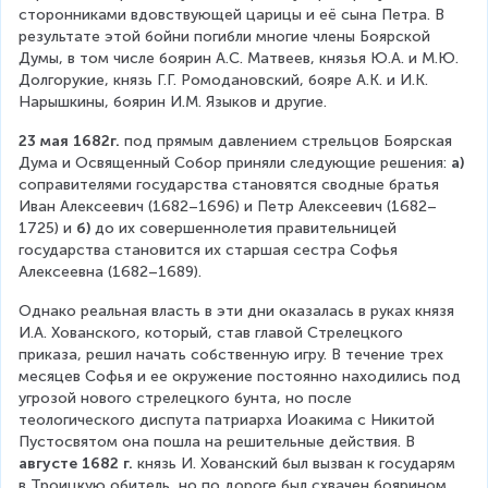
сторонниками вдовствующей царицы и её сына Петра. В 
результате этой бойни погибли многие члены Боярской 
Думы, в том числе боярин А.С. Матвеев, князья Ю.А. и М.Ю. 
Долгорукие, князь Г.Г. Ромодановский, бояре А.К. и И.К. 
Нарышкины, боярин И.М. Языков и другие.
23 мая 1682г.
 под прямым давлением стрельцов Боярская 
Дума и Освященный Собор приняли следующие решения: 
а)
соправителями государства становятся сводные братья 
Иван Алексеевич (1682–1696) и Петр Алексеевич (1682–
1725) и 
б)
 до их совершеннолетия правительницей 
государства становится их старшая сестра Софья 
Алексеевна (1682–1689).
Однако реальная власть в эти дни оказалась в руках князя 
И.А. Хованского, который, став главой Стрелецкого 
приказа, решил начать собственную игру. В течение трех 
месяцев Софья и ее окружение постоянно находились под 
угрозой нового стрелецкого бунта, но после 
теологического диспута патриарха Иоакима с Никитой 
Пустосвятом она пошла на решительные действия. В 
августе 1682 г.
 князь И. Хованский был вызван к государям 
в Троицкую обитель, но по дороге был схвачен боярином 