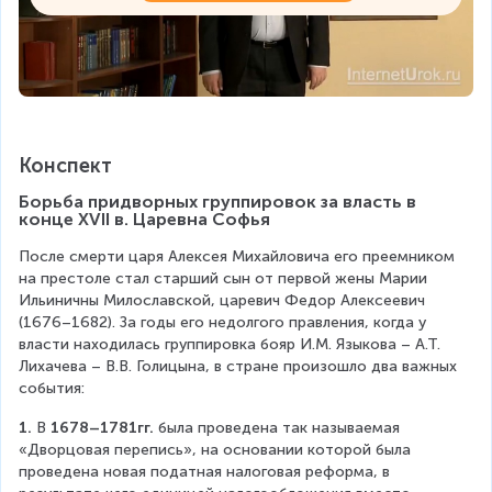
Конспект
Борьба придворных группировок за власть в 
конце XVII в. Царевна Софья
После смерти царя Алексея Михайловича его преемником 
на престоле стал старший сын от первой жены Марии 
Ильиничны Милославской, царевич Федор Алексеевич 
(1676–1682). За годы его недолгого правления, когда у 
власти находилась группировка бояр И.М. Языкова – А.Т. 
Лихачева – В.В. Голицына, в стране произошло два важных 
события:
1.
 В 
1678–1781гг.
 была проведена так называемая 
«Дворцовая перепись», на основании которой была 
проведена новая податная налоговая реформа, в 