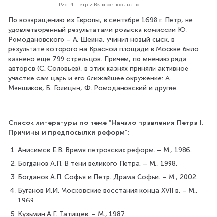
Рис. 4. Петр и Великое посольство
По возвращению из Европы, в сентябре 1698 г. Петр, не 
удовлетворенный результатами розыска комиссии Ю. 
Ромодановского – А. Шеина, учинил новый сыск, в 
результате которого на Красной площади в Москве было 
казнено еще 799 стрельцов. Причем, по мнению ряда 
авторов (С. Соловьев), в этих казнях приняли активное 
участие сам царь и его ближайшее окружение: А. 
Меншиков, Б. Голицын, Ф. Ромодановский и другие.
Список литературы по теме "Начало правления Петра I. 
Причины и предпосылки реформ":
Анисимов Е.В. Время петровских реформ. – М., 1986.
Богданов А.П. В тени великого Петра. – М., 1998.
Богданов А.П. Софья и Петр. Драма Софьи. – М., 2002.
Буганов И.И. Московские восстания конца XVII в. – М., 
1969.
Кузьмин А.Г. Татищев. – М., 1987.