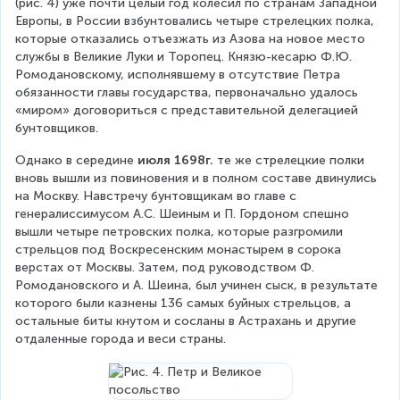
(рис. 4) уже почти целый год колесил по странам Западной 
Европы, в России взбунтовались четыре стрелецких полка, 
которые отказались отъезжать из Азова на новое место 
службы в Великие Луки и Торопец. Князю-кесарю Ф.Ю. 
Ромодановскому, исполнявшему в отсутствие Петра 
обязанности главы государства, первоначально удалось 
«миром» договориться с представительной делегацией 
бунтовщиков.
Однако в середине 
июля 1698г.
 те же стрелецкие полки 
вновь вышли из повиновения и в полном составе двинулись 
на Москву. Навстречу бунтовщикам во главе с 
генералиссимусом А.С. Шеиным и П. Гордоном спешно 
вышли четыре петровских полка, которые разгромили 
стрельцов под Воскресенским монастырем в сорока 
верстах от Москвы. Затем, под руководством Ф. 
Ромодановского и А. Шеина, был учинен сыск, в результате 
которого были казнены 136 самых буйных стрельцов, а 
остальные биты кнутом и сосланы в Астрахань и другие 
отдаленные города и веси страны.