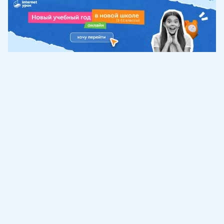
Обучение
ИнтернетУрок
Помощь
© ИнтернетУрок, 2009-
2026
8 (800) 775-41-21
info@interneturok.ru
101 000, г. Москва а/я 711 ООО «ИНТЕРДА»