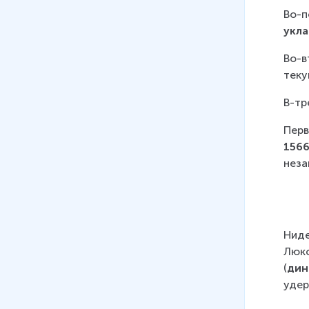
Нового времени
Во-п
29 мин
укл
15
.
Международные
Во-в
отношения в XIX веке
теку
34 мин
В-тр
16
.
Революции и политические
Перв
вызовы Нового времени
1566
33 мин
неза
Ниде
Люкс
(
дин
удер