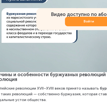
Видео доступно по аб
Войти
чины и особенности буржуазных революций 
олюция
пейские революции XVII–XVIII веков принято называть 
бу
 таких революций — собственно буржуазия, которая став
альные устои общества. 