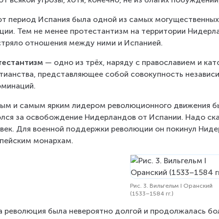
от период Испания была одной из самых могущественных с
ции. Тем не менее протестантизм на территории Нидерла
тряло отношения между ними и Испанией.
тестантизм
 — одно из трёх, наряду с православием и ка
тианства, представляющее собой совокупность независи
минаций.
ым и самым ярким лидером революционного движения бы
лся за освобождение Нидерландов от Испании. Надо ска
век. Для военной поддержки революции он покинул Ниде
пейским монархам.
Рис. 3. Вильгельм I Оранский
(1533–1584 гг.)
 революция была невероятно долгой и продолжалась бол