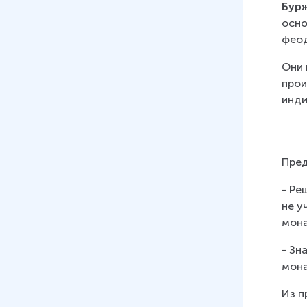
экономическое и
Бур
политическое развитие стран
осно
Запада в первой половине XIX
феод
века
Они 
10
.
Социально-
прои
экономическое и
инди
политическое развитие стран
Запада во второй половине
XIX века
Пред
11
.
Страны Востока в Новое
время
- Ре
не у
12
.
Колонизация и
мона
колониализм
- Зн
13
.
Международные
мона
отношения в Новое время
Из п
14
.
Европейская культура