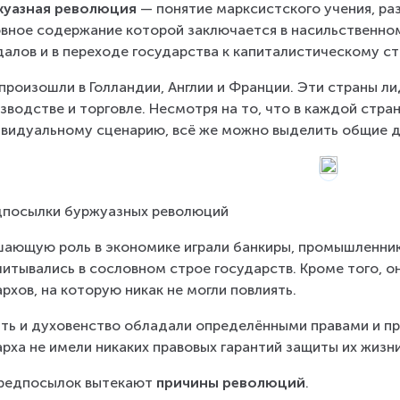
жуазная революция
 — понятие марксистского учения, р
вное содержание которой заключается в насильственном
алов и в переходе государства к капиталистическому с
произошли в Голландии, Англии и Франции. Эти страны л
зводстве и торговле. Несмотря на то, что в каждой стра
видуальному сценарию, всё же можно выделить общие д
посылки буржуазных революций
шающую роль в экономике играли банкиры, промышленники
читывались в сословном строе государств. Кроме того, о
рхов, на которую никак не могли повлиять.
ать и духовенство обладали определёнными правами и пр
рха не имели никаких правовых гарантий защиты их жизн
редпосылок вытекают 
причины революций
.