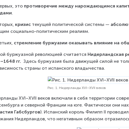
ервых, это 
противоречие между нарождающимся капит
адами
.
торых, 
кризис
 текущей политической системы — 
абсолю
щим социально-политическим реалиям.
етьих, 
стремление буржуазии оказывать влияние на о
ой буржуазной революцией считается 
Нидерландская ре
–1648 гг.
  Здесь буржуазия была движущей силой не толь
висимость страны от испанского владычества.
Рис. 1. Нидерланды XVI–XVII веков
рланды XVI–XVII веков включали в себя территории совре
ембурга и северной Франции на юге. Фактически они на
астия Габсбургов
). Испанский король Филипп II проводи
жания Нидерландов, что негативным образом отразилось