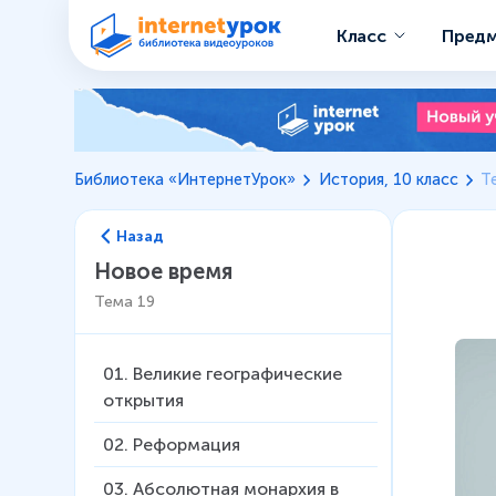
Класс
Пред
Библиотека «ИнтернетУрок»
История, 10 класс
Т
Назад
Новое время
Тема
19
01
.
Великие географические
открытия
02
.
Реформация
03
.
Абсолютная монархия в