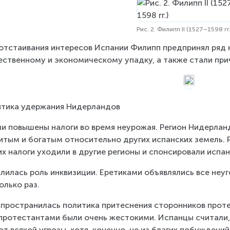
Рис. 2. Филипп II (1527–1598 гг.
отстаивания интересов Испании Филипп предпринял ряд н
ственному и экономическому упадку, а также стали при
тика удержания Нидерландов
ли повышены налоги во время неурожая. Регион Нидерла
итым и богатым относительно других испанских земель. 
их налоги уходили в другие регионы и спонсировали испан
илилась роль инквизиции. Еретиками объявлялись все неуг
олько раз.
спространилась политика притеснения сторонников прот
протестантами были очень жестокими. Испанцы считали,
от всякой угрозы, хотя, конечно, не из благих побуждений