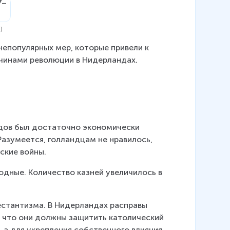
)
епопулярных мер, которые привели к 
чинами революции в Нидерландах.
ндов был достаточно экономически 
Разумеется, голландцам не нравилось, 
ские войны.
одные. Количество казней увеличилось в 
естантизма. В Нидерландах расправы 
 что они должны защитить католический 
, а для укрепления собственного влияния.