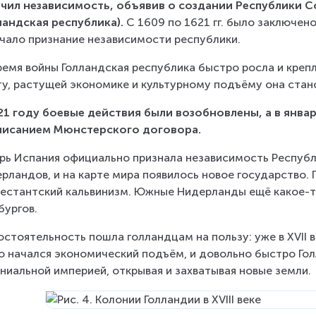
чил независимость, объявив о создании Республики 
ландская республика).
 С 1609 по 1621 гг. было заключен
чало признание независимости республики.
ремя войны Голландская республика быстро росла и креп
у, растущей экономике и культурному подъёму она стано
21 году боевые действия были возобновлены, а в янва
писанием Мюнстерского договора.
рь Испания официально признала независимость Респуб
рландов, и на карте мира появилось новое государство. 
естантский кальвинизм. Южные Нидерланды ещё какое-т
бургов.
стоятельность пошла голландцам на пользу: уже в XVII в
о начался экономический подъём, и довольно быстро Гол
ниальной империей, открывая и захватывая новые земли.