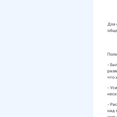
Для 
обще
Поли
- Бы
разв
что 
- Ус
неск
- Ра
над 
мир 