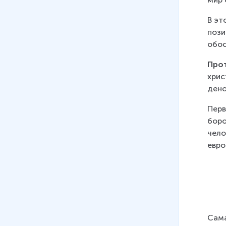
В эт
пози
обос
Про
хрис
дено
Перв
боро
чело
евро
Сама