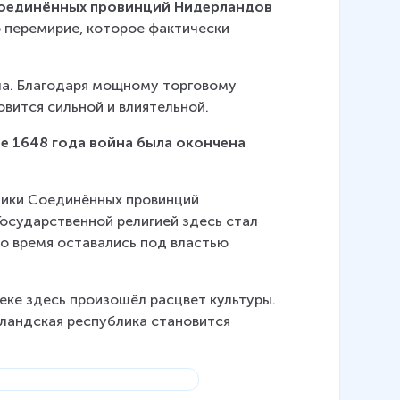
Соединённых провинций Нидерландов 
о перемирие, которое фактически 
ла. Благодаря мощному торговому 
вится сильной и влиятельной.
ре 1648 года война была окончена 
лики Соединённых провинций 
Государственной религией здесь стал 
о время оставались под властью 
еке здесь произошёл расцвет культуры. 
ландская республика становится 