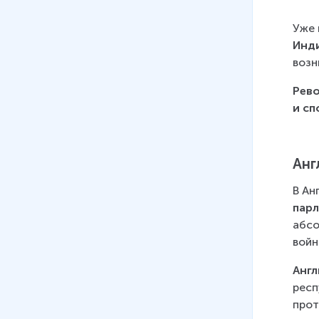
Уже 
Инд
возн
Рево
и сп
Анг
В Ан
пар
абсо
войн
Анг
респ
прот