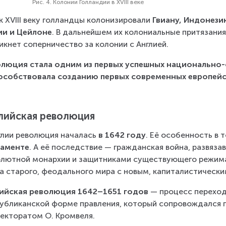
Рис. 4. Колонии Голландии в XVIII веке
к XVIII веку голландцы колонизировали 
Гвиану, Индонез
ии и Цейлоне
. В дальнейшем их колониальные притязания
икнет соперничество за колонии с Англией.
люция стала одним из первых успешных национально-
особствовала созданию первых современных европейс
лийская революция
глии революция началась 
в 1642 году
. Её особенность в т
ламенте
. А её последствие — гражданская война, развяз
лютной монархии и защитниками существующего режима.
а старого, феодального мира с новым, капиталистически
лийская революция 1642–1651 годов
 — процесс переход
убликанской форме правления, который сопровождался 
екторатом О. Кромвеля.