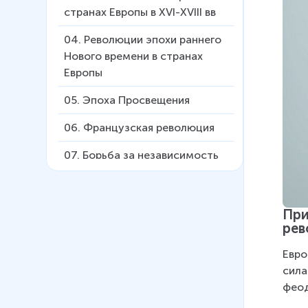
странах Европы в XVI-XVIII вв
04
.
Революции эпохи раннего
Нового времени в странах
Европы
05
.
Эпоха Просвещения
06
.
Французская революция
07
.
Борьба за независимость
европейских колоний в
Америке
При
08
.
Промышленный переворот
рев
в странах Европы и Северной
Америки
Евро
35 мин
сила
феод
09
.
Социально-