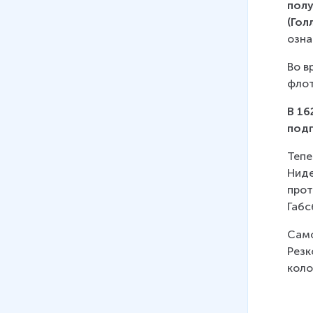
полу
(Гол
озна
Во в
флот
В 16
под
Тепе
Ниде
прот
Габс
Само
Резк
коло