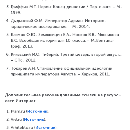
Гриффин М.Т. Нерон: Конец династии / Пер. с англ. – М., 
1999. 
Дыдынский Ф.М. Император Адриан: Историко-
юридическое исследование. – М., 2014. 
Климов О.Ю., Земляницин В.А., Носков В.В., Мясникова 
В.С. Всеобщая история для 10 класса. – М.:Вентана-
Граф, 2013.
Князьский И.О. Тиберий: Третий цезарь, второй август... 
– СПб., 2012.
Токарев А.Н. Становление официальной идеологии 
принципата императора Августа. – Харьков, 2011.
Дополнительные рекомендованные ссылки на ресурсы 
сети Интернет
Plam.ru (
Источник
).
Vivl.ru (
Источник
).
Arhitekto.ru (
Источник
).