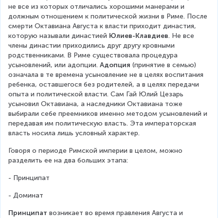
не все из которых отличались хорошими манерами и 
должным отношением к политической жизни в Риме. После 
смерти Октавиана Августа к власти приходит династия, 
которую называли династией 
Юлиев-Клавдиев
. Не все 
члены династии приходились друг другу кровными 
родственниками. В Риме существовала процедура 
усыновлений, или адопции. 
Адопция
 (принятие в семью) 
означала в те времена усыновление не в целях воспитания 
ребенка, оставшегося без родителей, а в целях передачи 
опыта и политической власти. Сам Гай Юлий Цезарь 
усыновил Октавиана, а наследники Октавиана тоже 
выбирали себе преемников именно методом усыновлений и 
передавая им политическую власть. Эта императорская 
власть носила лишь условный характер.
Говоря о периоде Римской империи в целом, можно 
разделить ее на два больших этапа:
- Принципат
- Доминат
Принципат
 возникает во время правления Августа и 