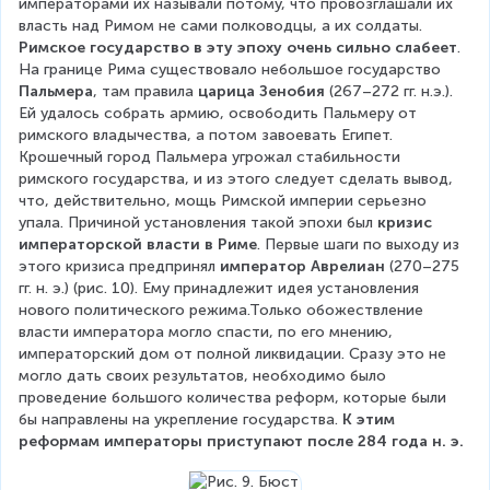
императорами их называли потому, что провозглашали их 
власть над Римом не сами полководцы, а их солдаты. 
Римское государство в эту эпоху очень сильно слабеет
. 
На границе Рима существовало небольшое государство 
Пальмера
, там правила 
царица Зенобия
 (267–272 гг. н.э.). 
Ей удалось собрать армию, освободить Пальмеру от 
римского владычества, а потом завоевать Египет. 
Крошечный город Пальмера угрожал стабильности 
римского государства, и из этого следует сделать вывод, 
что, действительно, мощь Римской империи серьезно 
упала. Причиной установления такой эпохи был 
кризис 
императорской власти в Риме
. Первые шаги по выходу из 
этого кризиса предпринял 
император Аврелиан
 (270–275 
гг. н. э.) (рис. 10). Ему принадлежит идея установления 
нового политического режима.Только обожествление 
власти императора могло спасти, по его мнению, 
императорский дом от полной ликвидации. Сразу это не 
могло дать своих результатов, необходимо было 
проведение большого количества реформ, которые были 
бы направлены на укрепление государства. 
К этим 
реформам императоры приступают после 284 года н. э.