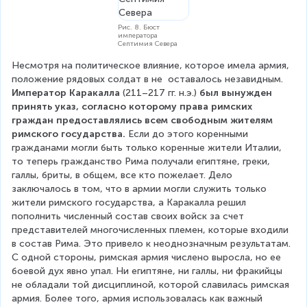
Рис. 8. Бюст
императора
Септимия Севера
Несмотря на политическое влияние, которое имела армия, 
положение рядовых солдат в не  оставалось незавидным. 
Император Каракалла
 (211–217 гг. н.э.) 
был вынужден 
принять указ, согласно которому права римских 
граждан предоставлялись всем свободным жителям 
римского государства.
 Если до этого коренными 
гражданами могли быть только коренные жители Италии, 
то теперь гражданство Рима получали египтяне, греки, 
галлы, бриты, в общем, все кто пожелает. Дело 
заключалось в том, что в армии могли служить только 
жители римского государства, а Каракалла решил 
пополнить численный состав своих войск за счет 
представителей многочисленных племен, которые входили 
в состав Рима. Это привело к неоднозначным результатам. 
С одной стороны, римская армия числено выросла, но ее 
боевой дух явно упал. Ни египтяне, ни галлы, ни фракийцы 
не обладали той дисциплиной, которой славилась римская 
армия. Более того, армия использовалась как важный 