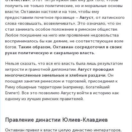
получить не только политические, но и моральные основы 
власти. Октавиан настоял и на том, чтобы ему 
предоставили почетное прозвище – 
Август
, от латинского 
слова «возвышать, возвеличивать». Это означало, что он 
стал занимать особое положение в римском обществе. 
Любое покушение на него или проявление недовольства 
воспринималось бы как деяние, не соответствующее воле 
богов. 
Таким образом, Октавиан сосредоточил в своих 
руках политическую и сакральную власть.
Нельзя сказать, что вся его власть была лишь результатом 
хитрости и грамотной дипломатии. 
Август проводил 
многочисленные земельные и хлебные раздачи
. Он 
поощрял занятия ремеслом и торговлей, присоединил к 
Риму обширные территории (например, богатейший 
Египет). Все это позволило Августу войти в историю как 
одному из лучших римских правителей.
Правление династии Юлиев-Клавдиев
Октавиан привел к власти целую династию императоров, 