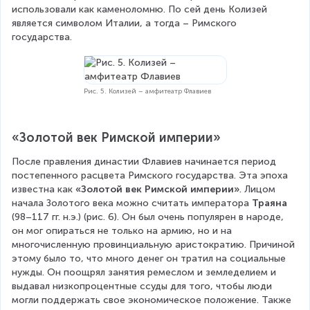
использовали как каменоломню. По сей день Колизей 
является символом Италии, а тогда – Римского 
государства.
Рис. 5. Колизей – амфитеатр Флавиев
«Золотой век Римской империи»
После правления династии Флавиев начинается период 
постепенного расцвета Римского государства. Эта эпоха 
известна как 
«Золотой век Римской империи»
. Лицом 
начала Золотого века можно считать императора 
Траяна
(98–117 гг. н.э.) (рис. 6). Он был очень популярен в народе, 
он мог опираться не только на армию, но и на 
многочисленную провинциальную аристократию. Причиной 
этому было то, что много денег он тратил на социальные 
нужды. Он поощрял занятия ремеслом и земледелием и 
выдавал низкопроцентные ссуды для того, чтобы люди 
могли поддержать свое экономическое положение. Также 