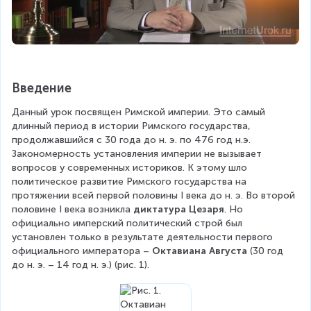
Введение
Данный урок посвящен Римской империи. Это самый 
длинный период в истории Римского государства, 
продолжавшийся с 30 года до н. э. по 476 год н.э. 
Закономерность установления империи не вызывает 
вопросов у современных историков. К этому шло 
политическое развитие Римского государства на 
протяжении всей первой половины I века до н. э. Во второй 
половине I века возникла 
диктатура Цезаря
. Но 
официально имперский политический строй был 
установлен только в результате деятельности первого 
официального императора – 
Октавиана Августа
 (30 год 
до н. э. – 14 год н. э.) (рис. 1).