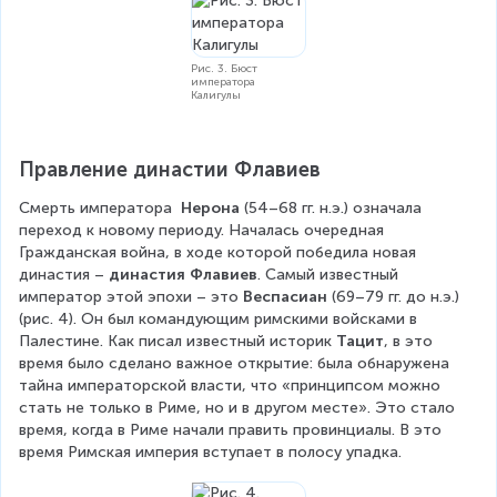
Рис. 3. Бюст
императора
Калигулы
Правление династии Флавиев
Смерть императора  
Нерона
 (54–68 гг. н.э.) означала 
переход к новому периоду. Началась очередная 
Гражданская война, в ходе которой победила новая 
династия – 
династия Флавиев
. Самый известный 
император этой эпохи – это 
Веспасиан
 (69–79 гг. до н.э.) 
(рис. 4). Он был командующим римскими войсками в 
Палестине. Как писал известный историк 
Тацит
, в это 
время было сделано важное открытие: была обнаружена 
тайна императорской власти, что «принципсом можно 
стать не только в Риме, но и в другом месте». Это стало 
время, когда в Риме начали править провинциалы. В это 
время Римская империя вступает в полосу упадка.