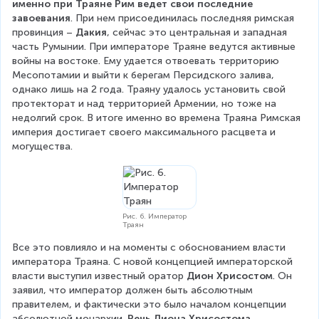
именно при Траяне Рим ведет свои последние 
завоевания
. При нем присоединилась последняя римская 
провинция – 
Дакия
, сейчас это центральная и западная 
часть Румынии. При императоре Траяне ведутся активные 
войны на востоке. Ему удается отвоевать территорию 
Месопотамии и выйти к берегам Персидского залива, 
однако лишь на 2 года. Траяну удалось установить свой 
протекторат и над территорией Армении, но тоже на 
недолгий срок. В итоге именно во времена Траяна Римская 
империя достигает своего максимального расцвета и 
могущества.
Рис. 6. Император
Траян
Все это повлияло и на моменты с обоснованием власти 
императора Траяна. С новой концепцией императорской 
власти выступил известный оратор 
Дион Хрисостом
. Он 
заявил, что император должен быть абсолютным 
правителем, и фактически это было началом концепции 
абсолютной монархии. 
Речь Диона Хрисостома 