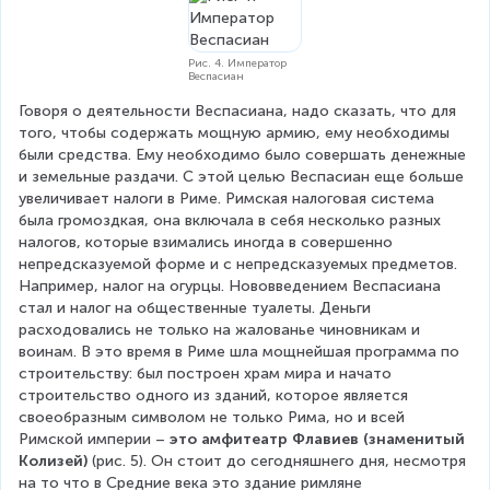
Рис. 4. Император
Веспасиан
Говоря о деятельности Веспасиана, надо сказать, что для 
того, чтобы содержать мощную армию, ему необходимы 
были средства. Ему необходимо было совершать денежные 
и земельные раздачи. С этой целью Веспасиан еще больше 
увеличивает налоги в Риме. Римская налоговая система 
была громоздкая, она включала в себя несколько разных 
налогов, которые взимались иногда в совершенно 
непредсказуемой форме и с непредсказуемых предметов. 
Например, налог на огурцы. Нововведением Веспасиана 
стал и налог на общественные туалеты. Деньги 
расходовались не только на жалованье чиновникам и 
воинам. В это время в Риме шла мощнейшая программа по 
строительству: был построен храм мира и начато 
строительство одного из зданий, которое является 
своеобразным символом не только Рима, но и всей 
Римской империи – 
это амфитеатр Флавиев (знаменитый 
Колизей) 
(рис. 5). Он стоит до сегодняшнего дня, несмотря 
на то что в Средние века это здание римляне 