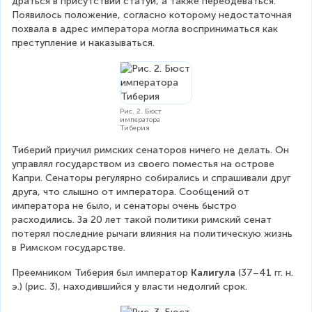
драться в присутствии статуи, а также переодеваться. 
Появилось положение, согласно которому недостаточная 
похвала в адрес императора могла восприниматься как 
преступление и наказываться.
Рис. 2. Бюст
императора
Тиберия
Тиберий приучил римских сенаторов ничего не делать. Он 
управлял государством из своего поместья на острове 
Капри. Сенаторы регулярно собирались и спрашивали друг 
друга, что слышно от императора. Сообщений от 
императора не было, и сенаторы очень быстро 
расходились. За 20 лет такой политики римский сенат 
потерял последние рычаги влияния на политическую жизнь 
в Римском государстве.
Преемником Тиберия был император 
Калигула
 (37–41 гг. н. 
э.) (рис. 3), находившийся у власти недолгий срок.