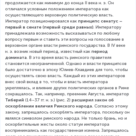
продолжается как минимум до конца II века н. э. Он 
отличался условным положением императора как 
осуществляющего верховную политическую власть. 
Император позиционировался как 
принципс сенатус – 
первый в сенате (первый среди равных)
. Императору 
принадлежала возможность высказываться по любому 
вопросу первым и ставить эти вопросы на голосование в 
верховном органе власти римского государства. В IV веке 
н. э. возник новый период, известный как 
период 
домината
. В это время власть римского правителя 
становится неограниченной. Однако и власти принципсов 
было достаточно в эпоху Юлиев-Клавдиев для того, чтобы 
осуществлять свою власть. Каждый из этих императоров 
внес свой вклад в то, чтобы и власть императора 
укреплялась, и влияние других политических органов в Риме 
сокращалось. Так, например, преемник Августа, император 
Тиберий
 (14–37 гг. н. э.) (рис. 2) 
расширил закон об 
оскорблении величия Римского народа.
 Согласно этому 
закону, запрещалось оскорблять императора, поскольку он 
являлся символом римского народа. Не только брань, но и 
оскорбительные жесты около статуи императора 
воспринимались как государственная измена. Запрещалось 