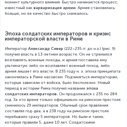
момент культурного влияния. Быстро начинается процесс, 
известный как 
варваризация армии
. Армия становилась 
больше, но ее качество быстро снижалось.
Эпоха солдатских императоров и кризис 
императорской власти в Риме
Император 
Александр Север 
(222–235 гг. до н.э.) (рис. 9) 
получил власть в 13-летнем возрасте. Он не стремился 
возглавлять военные походы, и армия поставила ему 
ультиматум: либо он возглавляет военный поход, либо 
армия лишает его власти. В 235 году н. э. эпоха принципата 
закончилась в Риме насовсем. Подчиняться императорам, 
которые зависели от войска, было бесполезно. Новый 
период в истории Рима получил название 
эпоха 
солдатских императоров. 
Он продолжался с 235 по 284 
год. За это время только официально на римском престоле 
сменилось 29 императоров. Обычный срок правления 
составлял год-два, а в 238 году на римском престоле 
перебывало сразу 5 императоров. Но были и такие, 
которые правили 5, даже 10 лет. Солдатскими 