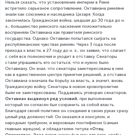
Нельзя сказать, что установление империи в Риме 
встретило серьезное сопротивление. Октавиана римляне 
знали как союзника и наследника Цезаря. Когда 
закончилась Гражданская война, шедшая до 30 года до н. 
э., большинство римского населения положительно 
восприняли Октавиана как правителя римского 
государства. Однако Октавиан попытался сыграть на 
республиканских чувствах римлян. Через 3 года после 
прихода к власти, в 27 году до н. э., он заявил, что слагает 
с себя все полномочия и уходит в отставку. Сенаторы 
стали упрашивать его остаться, что и нужно было 
Октавиану. Он знал, что сенаторы заинтересованы в нем 
как в единственном центре принятия решений, а отставка 
Октавиана означала бы борьбу за власть, а значит, вновь 
Гражданскую войну. Сенаторы в новом кровопролитии 
были не заинтересованы. Поддаваясь уговорам сенаторов, 
Октавиан выдвинул ряд условий
, при выполнении 
который он согласен был сохранить за собой власть. 
Благодаря своей политике он соединил в своих руках сразу 
целый ряд должностей. Он оказался и консулом, и 
народным трибуном, и верховным понтификом (самым 
главным жрецом), и обладателем титула 
«Отец 
Отечества».
 Этот титул нужен был ему для того, чтобы 