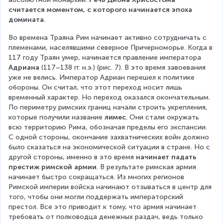
считается моментом, с которого начинается эпоха 
домината
.
Во времена Траяна Рим начинает активно сотрудничать с 
племенами, населявшими северное Причерноморье. Когда в 
117 году Траян умер, начинается правление императора 
Адриана
 (117–138 гг. н.э.) (рис. 7). В это время завоевания 
уже не велись. Император Адриан перешел к политике 
обороны. Он считал, что этот переход носит лишь 
временный характер. Но переход оказался окончательным. 
По периметру римских границ начали строить укрепления, 
которые получили название 
лимес
. Они стали окружать 
всю территорию Рима, обозначая пределы его экспансии. 
С одной стороны, окончание захватнических войн должно 
было сказаться на экономической ситуации в стране. Но с 
другой стороны, именно в это время 
начинает падать 
престиж римской армии
. В результате римская армия 
начинает быстро сокращаться. Из многих регионов 
Римской империи войска начинают отзываться в центр для 
того, чтобы они могли поддержать императорский 
престол. Все это приводит к тому, что армия начинает 
требовать от полководца денежных раздач, ведь только 