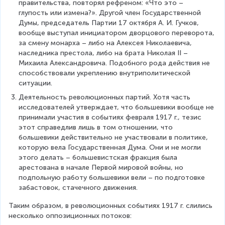
правительства, повторял рефреном: «Что это – 
глупость или измена?». Другой член Государственной 
Думы, председатель Партии 17 октября А. И. Гучков, 
вообще выступал инициатором дворцового переворота, 
за смену монарха – либо на Алексея Николаевича, 
наследника престола, либо на брата Николая II – 
Михаила Александровича. Подобного рода действия не 
способствовали укреплению внутриполитической 
ситуации.
Деятельность революционных партий. Хотя часть 
исследователей утверждает, что большевики вообще не 
принимали участия в событиях февраля 1917 г., тезис 
этот справедлив лишь в том отношении, что 
большевики действительно не участвовали в политике, 
которую вела Государственная Дума. Они и не могли 
этого делать – большевистская фракция была 
арестована в начале Первой мировой войны, но 
подпольную работу большевики вели – по подготовке 
забастовок, стачечного движения.
Таким образом, в революционных событиях 1917 г. слились 
несколько оппозиционных потоков: