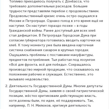
Топливо приходилось получать с Донбасса, что 
требовало дополнительных расходов. Большие 
трудности представляли перебои с продовольствием. 
Продовольственный кризис очень остро ощущался в 
Москве и Петрограде. Однако голод в это время ещё не 
наступил. Он наступит гораздо позже – в годы 
Гражданской войны. Ранее доступный для всех хлеб 
стал дефицитом. В Петрограде Городская Дума при 
согласии губернатора готовилась вводить карточки на 
хлеб. К тому моменту уже была введена карточная 
система снабжения сахаром в крупных городах. 
Ощущались проблемы с поставками мануфактуры, 
предметов потребления. Тыл работал под лозунгом 
«Всё для фронта, всё для победы». Сокращалось 
производство мирной продукции, что сказывалось на 
положении рабочих и служащих. Естественно, это 
вызывало недовольство.
Деятельность Государственной Думы. Многие депутаты 
Государственной Думы, заявляя о своей патриотической 
позиции, жёстко критиковали действующую власть, 
хотя должны были, по идее, её поддерживать. Так, 
например, П. Н. Милюков, критикуя деятельность 