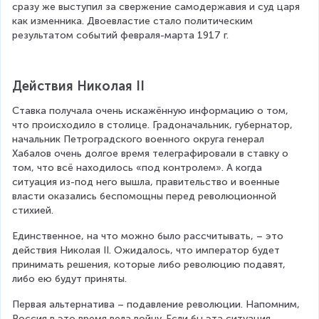
сразу же выступил за свержение самодержавия и суд царя 
как изменника. Двоевластие стало политическим 
результатом событий февраля-марта 1917 г.
Действия Николая II
Ставка получала очень искажённую информацию о том, 
что происходило в столице. Градоначальник, губернатор, 
начальник Петроградского военного округа генерал 
Хабалов очень долгое время телеграфировали в ставку о 
том, что всё находилось «под контролем». А когда 
ситуация из-под него вышла, правительство и военные 
власти оказались беспомощны перед революционной 
стихией.
Единственное, на что можно было рассчитывать, – это 
действия Николая II. Ожидалось, что император будет 
принимать решения, которые либо революцию подавят, 
либо ею будут приняты.
Первая альтернатива – подавление революции. Напомним, 
Россия в это время вела войну. Если бы эта ситуация 