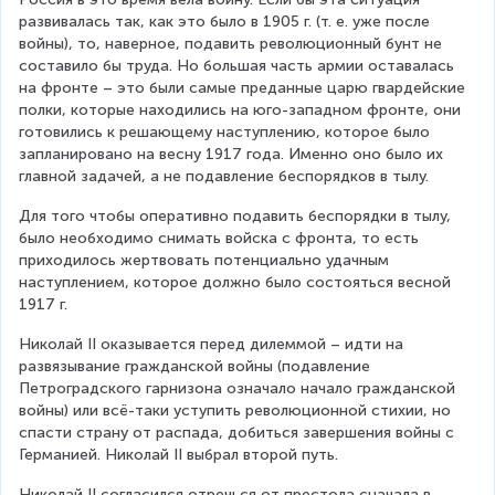
развивалась так, как это было в 1905 г. (т. е. уже после 
войны), то, наверное, подавить революционный бунт не 
составило бы труда. Но большая часть армии оставалась 
на фронте – это были самые преданные царю гвардейские 
полки, которые находились на юго-западном фронте, они 
готовились к решающему наступлению, которое было 
запланировано на весну 1917 года. Именно оно было их 
главной задачей, а не подавление беспорядков в тылу.
Для того чтобы оперативно подавить беспорядки в тылу, 
было необходимо снимать войска с фронта, то есть 
приходилось жертвовать потенциально удачным 
наступлением, которое должно было состояться весной 
1917 г.
Николай II оказывается перед дилеммой – идти на 
развязывание гражданской войны (подавление 
Петроградского гарнизона означало начало гражданской 
войны) или всё-таки уступить революционной стихии, но 
спасти страну от распада, добиться завершения войны с 
Германией. Николай II выбрал второй путь.
Николай II согласился отречься от престола сначала в 