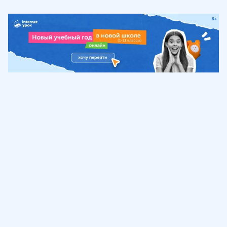
Обучение
ИнтернетУрок
Помощь
© ИнтернетУрок, 2009-
2026
8 (800) 775-41-21
info@interneturok.ru