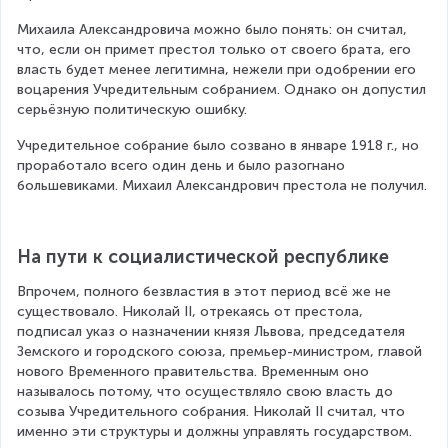
Михаила Александровича можно было понять: он считал, 
что, если он примет престол только от своего брата, его 
власть будет менее легитимна, нежели при одобрении его 
воцарения Учредительным собранием. Однако он допустил 
серьёзную политическую ошибку.
Учредительное собрание было созвано в январе 1918 г., но 
проработало всего один день и было разогнано 
большевиками. Михаил Александрович престола не получил.
На пути к социалистической республике
Впрочем, полного безвластия в этот период всё же не 
существовало. Николай II, отрекаясь от престола, 
подписал указ о назначении князя Львова, председателя 
Земского и городского союза, премьер-министром, главой 
нового Временного правительства. Временным оно 
называлось потому, что осуществляло свою власть до 
созыва Учредительного собрания. Николай II считал, что 
именно эти структуры и должны управлять государством.