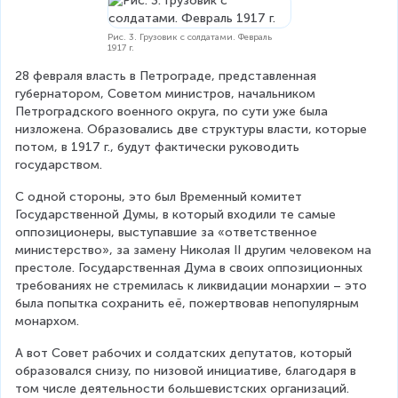
Рис. 3. Грузовик с солдатами. Февраль
1917 г.
28 февраля власть в Петрограде, представленная 
губернатором, Советом министров, начальником 
Петроградского военного округа, по сути уже была 
низложена. Образовались две структуры власти, которые 
потом, в 1917 г., будут фактически руководить 
государством.
С одной стороны, это был Временный комитет 
Государственной Думы, в который входили те самые 
оппозиционеры, выступавшие за «ответственное 
министерство», за замену Николая II другим человеком на 
престоле. Государственная Дума в своих оппозиционных 
требованиях не стремилась к ликвидации монархии – это 
была попытка сохранить её, пожертвовав непопулярным 
монархом.
А вот Совет рабочих и солдатских депутатов, который 
образовался снизу, по низовой инициативе, благодаря в 
том числе деятельности большевистских организаций. 